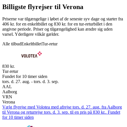
Billigste flyrejser til Verona
Priserne var tilgængelige i løbet af de seneste syv dage og starter fra
406 kr. for en enkeltbillet og 830 kr. for en tur-returbillet i den
angivne periode. Priser og tilgængelighed kan ændre sig uden
varsel. Yderligere vilkår gælder.
Alle tilbud
Enkeltbillet
Tur-retur
830 kr.
Tur-retur
Fundet for 10 timer siden
tors. d. 27. aug. - tors. d. 3. sep.
AAL
Aalborg
VRN
Verona
Vælg flyrejse med Volotea med afrejse tors. d. 27. aug. fra Aalborg
til Verona og returrejse tors. d. 3. sep. til en pris på 830 kr.. Fundet
for 10 timer siden