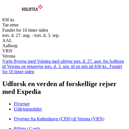
830 kr.
Tur-retur
Fundet for 10 timer siden
tors. d. 27. aug. - tors. d. 3. sep.
AAL
Aalborg
VRN
Verona
Vælg flyrejse med Volotea med afrejse tors. d. 27. aug. fra Aalborg
til Verona og returrejse tors. d. 3. sep. til en pris på 830 kr.. Fundet
for 10 timer siden
Udforsk en verden af forskellige rejser
med Expedia
Flyrejser
Udlejningsbiler
Flyrejser fra København (CPH) til Verona (VRN)
Billeje i Garda