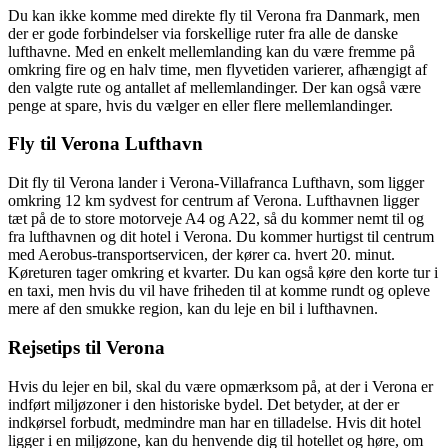
Du kan ikke komme med direkte fly til Verona fra Danmark, men
der er gode forbindelser via forskellige ruter fra alle de danske
lufthavne. Med en enkelt mellemlanding kan du være fremme på
omkring fire og en halv time, men flyvetiden varierer, afhængigt af
den valgte rute og antallet af mellemlandinger. Der kan også være
penge at spare, hvis du vælger en eller flere mellemlandinger.
Fly til Verona Lufthavn
Dit fly til Verona lander i Verona-Villafranca Lufthavn, som ligger
omkring 12 km sydvest for centrum af Verona. Lufthavnen ligger
tæt på de to store motorveje A4 og A22, så du kommer nemt til og
fra lufthavnen og dit hotel i Verona. Du kommer hurtigst til centrum
med Aerobus-transportservicen, der kører ca. hvert 20. minut.
Køreturen tager omkring et kvarter. Du kan også køre den korte tur i
en taxi, men hvis du vil have friheden til at komme rundt og opleve
mere af den smukke region, kan du leje en bil i lufthavnen.
Rejsetips til Verona
Hvis du lejer en bil, skal du være opmærksom på, at der i Verona er
indført miljøzoner i den historiske bydel. Det betyder, at der er
indkørsel forbudt, medmindre man har en tilladelse. Hvis dit hotel
ligger i en miljøzone, kan du henvende dig til hotellet og høre, om