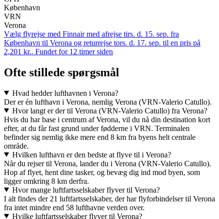
København
VRN
Verona
Vælg flyrejse med Finnair med afrejse tirs. d. 15. sep. fra
København til Verona og returrejse tors. d. 17. sep. til en pris på
2,201 kr.. Fundet for 12 timer siden
Ofte stillede spørgsmål
Hvad hedder lufthavnen i Verona?
Der er én lufthavn i Verona, nemlig Verona (VRN-Valerio Catullo).
Hvor langt er der til Verona (VRN-Valerio Catullo) fra Verona?
Hvis du har base i centrum af Verona, vil du nå din destination kort
efter, at du får fast grund under fødderne i VRN. Terminalen
befinder sig nemlig ikke mere end 8 km fra byens helt centrale
område.
Hvilken lufthavn er den bedste at flyve til i Verona?
Når du rejser til Verona, lander du i Verona (VRN-Valerio Catullo).
Hop af flyet, hent dine tasker, og bevæg dig ind mod byen, som
ligger omkring 8 km derfra.
Hvor mange luftfartsselskaber flyver til Verona?
I alt findes der 21 luftfartsselskaber, der har flyforbindelser til Verona
fra intet mindre end 58 lufthavne verden over.
Hvilke luftfartsselskaber flyver til Verona?