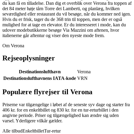
du kan få en tilladelse. Dan dig et overblik over Verona fra toppen af
det 84 meter høje tårn Torre dei Lamberti, og planlæg, hvilken
seværdighed eller restaurant du vil besøge, når du kommer ned igen.
Hvis du er frisk, tager du de 368 trin til toppen, men der er også
mulighed for at tage en elevator. Er du interesseret i mode, kan du
udover modebutikkerne besøge Via Mazzini om aftenen, hvor
italienerne går aftentur og viser den nyeste mode frem.
Om Verona
Rejseoplysninger
Destinationslufthavn
Verona
Destinationslufthavnens IATA-kode
VRN
Populære flyrejser til Verona
Priserne var tilgængelige i løbet af de seneste syv dage og starter fra
406 kr. for en enkeltbillet og 830 kr. for en tur-returbillet i den
angivne periode. Priser og tilgængelighed kan ændre sig uden
varsel. Yderligere vilkår gælder.
Alle tilbud
Enkeltbillet
Tur-retur