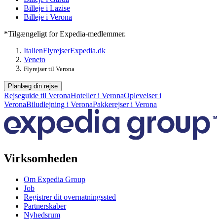
Billeje i Lazise
Billeje i Verona
*Tilgængeligt for Expedia-medlemmer.
Italien
Flyrejser
Expedia.dk
Veneto
Flyrejser til Verona
Planlæg din rejse
Rejseguide til Verona
Hoteller i Verona
Oplevelser i
Verona
Biludlejning i Verona
Pakkerejser i Verona
Virksomheden
Om Expedia Group
Job
Registrer dit overnatningssted
Partnerskaber
Nyhedsrum