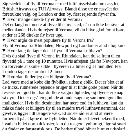
Størstedelen af fly til Verona er med luftfartsselskaberne easyJet,
British Airways og TUI Airways. Blandt disse tre er easyJet det
foretrukne valg, og London er den by, flest rejsende flyver fra.
Hvor mange direkte fly er der til Verona?
Det er langt nemmere at flyve til et nyt sted, når du ikke behøver at
mellemlande. Hvis du rejser til Verona, vil du blive glad for at høre,
at der er 268 direkte fly hver uge.
Hvor afgår de mest populære fly til Verona fra?
Fly til Verona fra Rhindalen, Newport og London er altid i høj kurs.
Hvor lang tid tager det at flyve til Verona Lufthavn?
Hvis du skal flyve til Verona fra Rhindalen, kan du se frem til en
flyvetid på 1 time og 10 minutter. Hvis afrejsen går fra Newport, kan
du forvente at skulle sidde i flyveren i 2 timer og 11 minutter. Fra
London tager det omtrent 2 timer.
Hvordan finder jeg det billigste fly til Verona?
Lad være med at købe din flybillet i sidste øjeblik. Det er blot et af
de tricks, rutinerede rejsende bruger til at finde gode priser. Når du
reserverer i god tid, har du flere valgmuligheder, og flyene er knap
så dyre. Det er også en god idé at undersøge og sammenligne dine
muligheder. Hvis din destination har mere end én lufthavn, kan du
måske finde et billigere fly til en mindre travl lufthavnsterminal, der
givetvis ligger lidt længere væk. Et sidste råd er altid at være
forberedt på at købe dine flybilletter. Når du er blevet bekendt med,
hvad en billet normalt koster, kan du reagere lynhurtigt, lige så snart
du finder en fanstastisk pris. De bedste tilbud bliver hurtigt udsolgt!