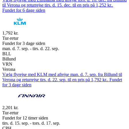
til Verona og returrejse tirs. d. 15. dec. til en pris på 1,252 kr..
Fundet for 6 dage siden
1,792 kr.
Tur-retur
Fundet for 3 dage siden
man. d. 7. sep. - tirs. d. 22. sep.
BLL
Billund
VRN
Verona
Vælg flyrejse med KLM med afrejse man. d. 7. sep. fra Billund til
Verona og returrejse tirs. d. 22. sep. til en pris på 1,792 kr.. Fundet
for 3 dage siden
2,201 kr.
Tur-retur
Fundet for 12 timer siden
tirs. d. 15. sep. - tors. d. 17. sep.
CPH