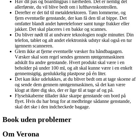
Hav dit pas og boardingpas i nærheden. Det er nemlig det
allerførste, du vil blive bedt om i lufthavnskontrollen.
Derefter er det tid til metaldetektoren. Tøm lommerne, og
fjern eventuelle genstande, der kan få den til at bippe. Det
omfatter blandt andet høretelefoner samt tunge frakker eller
jakker. Det skal placeres i en bakke og scannes.
Du bliver nødt til at undvære teknologien nogle minutter. Din
telefon, tablet og alt andet elektronisk udstyr skal også en tur
igennem scanneren.
Glem ikke at fjerne eventuelle væsker fra håndbagagen.
Væsker skal som regel sendes gennem røntgenmaskinen
adskilt fra andre genstande. Hvert produkt skal være i en
beholder på under 100 ml, og alt skal kunne være i en enkelt
gennemsigtig, genlukkelig plastpose på én liter.
Det kan ikke udelukkes, at du bliver bedt om at tage skoene af
og sende dem gennem røntgenmaskinen, så det kan være
klogt at iføre dig sko, der er lige til at tage af og på.
Flyselskaberne tillader ikke skarpe genstande om bord på
flyet. Hvis du har brug for at medbringe sådanne genstande,
skal det ske i den indcheckede bagage.
Book uden problemer
Om Verona