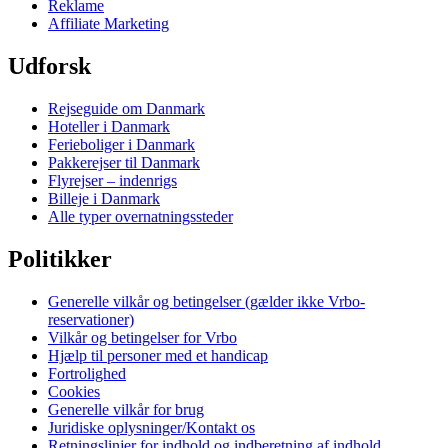
Reklame
Affiliate Marketing
Udforsk
Rejseguide om Danmark
Hoteller i Danmark
Ferieboliger i Danmark
Pakkerejser til Danmark
Flyrejser – indenrigs
Billeje i Danmark
Alle typer overnatningssteder
Politikker
Generelle vilkår og betingelser (gælder ikke Vrbo-
reservationer)
Vilkår og betingelser for Vrbo
Hjælp til personer med et handicap
Fortrolighed
Cookies
Generelle vilkår for brug
Juridiske oplysninger/Kontakt os
Retningslinjer for indhold og indberetning af indhold