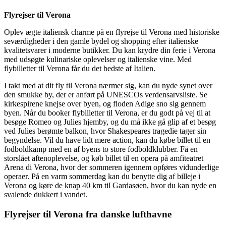
Flyrejser til Verona
Oplev ægte italiensk charme på en flyrejse til Verona med historiske
seværdigheder i den gamle bydel og shopping efter italienske
kvalitetsvarer i moderne butikker. Du kan krydre din ferie i Verona
med udsøgte kulinariske oplevelser og italienske vine. Med
flybilletter til Verona får du det bedste af Italien.
I takt med at dit fly til Verona nærmer sig, kan du nyde synet over
den smukke by, der er anført på UNESCOs verdensarvsliste. Se
kirkespirene knejse over byen, og floden Adige sno sig gennem
byen. Når du booker flybilletter til Verona, er du godt på vej til at
besøge Romeo og Julies hjemby, og du må ikke gå glip af et besøg
ved Julies berømte balkon, hvor Shakespeares tragedie tager sin
begyndelse. Vil du have lidt mere action, kan du købe billet til en
fodboldkamp med en af byens to store fodboldklubber. Få en
storslået aftenoplevelse, og køb billet til en opera på amfiteatret
Arena di Verona, hvor der sommeren igennem opføres vidunderlige
operaer. På en varm sommerdag kan du benytte dig af billeje i
Verona og køre de knap 40 km til Gardasøen, hvor du kan nyde en
svalende dukkert i vandet.
Flyrejser til Verona fra danske lufthavne