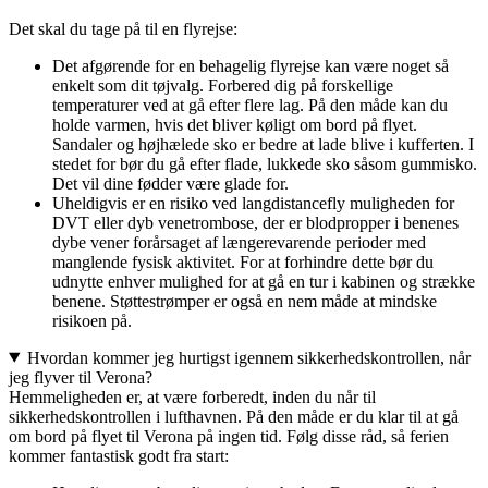
Det skal du tage på til en flyrejse:
Det afgørende for en behagelig flyrejse kan være noget så
enkelt som dit tøjvalg. Forbered dig på forskellige
temperaturer ved at gå efter flere lag. På den måde kan du
holde varmen, hvis det bliver køligt om bord på flyet.
Sandaler og højhælede sko er bedre at lade blive i kufferten. I
stedet for bør du gå efter flade, lukkede sko såsom gummisko.
Det vil dine fødder være glade for.
Uheldigvis er en risiko ved langdistancefly muligheden for
DVT eller dyb venetrombose, der er blodpropper i benenes
dybe vener forårsaget af længerevarende perioder med
manglende fysisk aktivitet. For at forhindre dette bør du
udnytte enhver mulighed for at gå en tur i kabinen og strække
benene. Støttestrømper er også en nem måde at mindske
risikoen på.
Hvordan kommer jeg hurtigst igennem sikkerhedskontrollen, når
jeg flyver til Verona?
Hemmeligheden er, at være forberedt, inden du når til
sikkerhedskontrollen i lufthavnen. På den måde er du klar til at gå
om bord på flyet til Verona på ingen tid. Følg disse råd, så ferien
kommer fantastisk godt fra start: