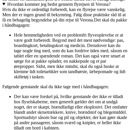
Hvordan kommer jeg bedst gennem flyrejsen til Verona?
Hvis du ikke er ordentligt forberedt, kan en flyrejse være vanskelig.
Men der er ingen grund til bekymring. Følg disse praktiske råd til at
få en behagelig begyndelse på din rejse til Verona.
Det skal du pakke
i håndbagagen:
Hele hemmeligheden ved en problemfri flyveoplevelse er at
være godt forberedt. Begynd med det mest nødvendige: pas,
boardingkort, betalingskort og medicin. Derudover kan du
tage nogle ting med, som du kan fordrive tiden med, såsom en
tablet eller en spændende roman. Det kan også være smart at
sørge for at pakke oplader, en nakkepude og et par
ørepropper. Sidst, men ikke mindst, skal du også huske at
klemme lidt toiletartikler som tandbørste, læbepomade og lidt
skiftetøj i tasken.
Følgende genstande skal du ikke tage med i håndbagagen:
Der kan være forskel på, hvilke genstande der ikke er tilladt
hos flyselskaberne, men generelt gælder det om at undgå
noget, der er skarpt, brændfarligt eller eksplosivt. Det omfatter
blandt andet skruetrækkere, knive, brændstof og blegemiddel.
Sportsudstyr såsom bue og pil og objekter, der kan gøre skade
på andre passagerer, såsom sværd og knipler, er heller ikke
tilladt om bord i kabinen.