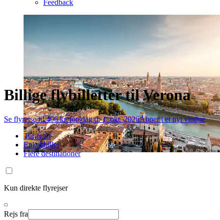
Feedback
Billige flybilletter til Verona
Se flyrejse til 406 kr. torsdag d. 1. okt. 2026
Åbner i et nyt vindue
Tur-retur
Enkeltbillet
Flere destinationer
Kun direkte flyrejser
Rejs fra