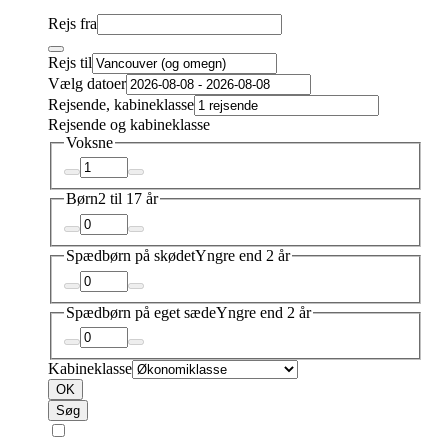
Rejs fra
Rejs til
Vælg datoer
Rejsende, kabineklasse
Rejsende og kabineklasse
Voksne
Børn
2 til 17 år
Spædbørn på skødet
Yngre end 2 år
Spædbørn på eget sæde
Yngre end 2 år
Kabineklasse
OK
Søg