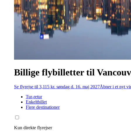
Billige flybilletter til Vancou
Se flyrejse til 3,115 kr. søndag d. 16. maj 2027
Åbner i et nyt v
Tur-retur
Enkeltbillet
Flere destinationer
Kun direkte flyrejser