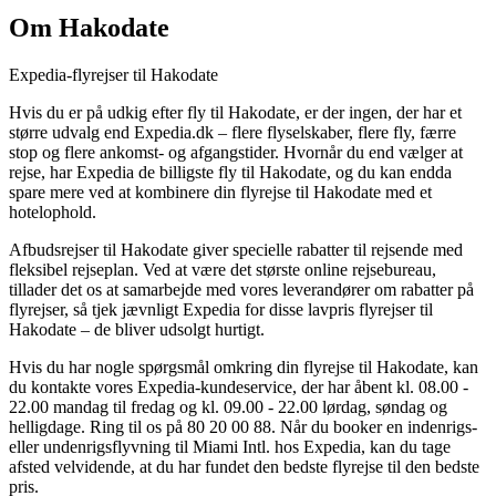
Om Hakodate
Expedia-flyrejser til Hakodate
Hvis du er på udkig efter fly til Hakodate, er der ingen, der har et
større udvalg end Expedia.dk – flere flyselskaber, flere fly, færre
stop og flere ankomst- og afgangstider. Hvornår du end vælger at
rejse, har Expedia de billigste fly til Hakodate, og du kan endda
spare mere ved at kombinere din flyrejse til Hakodate med et
hotelophold.
Afbudsrejser til Hakodate giver specielle rabatter til rejsende med
fleksibel rejseplan. Ved at være det største online rejsebureau,
tillader det os at samarbejde med vores leverandører om rabatter på
flyrejser, så tjek jævnligt Expedia for disse lavpris flyrejser til
Hakodate – de bliver udsolgt hurtigt.
Hvis du har nogle spørgsmål omkring din flyrejse til Hakodate, kan
du kontakte vores Expedia-kundeservice, der har åbent kl. 08.00 -
22.00 mandag til fredag og kl. 09.00 - 22.00 lørdag, søndag og
helligdage. Ring til os på 80 20 00 88. Når du booker en indenrigs-
eller undenrigsflyvning til Miami Intl. hos Expedia, kan du tage
afsted velvidende, at du har fundet den bedste flyrejse til den bedste
pris.