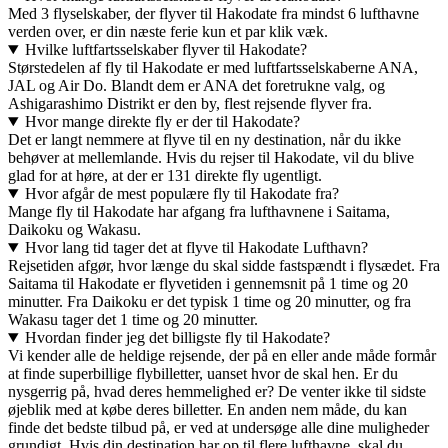
Med 3 flyselskaber, der flyver til Hakodate fra mindst 6 lufthavne
verden over, er din næste ferie kun et par klik væk.
Hvilke luftfartsselskaber flyver til Hakodate?
Størstedelen af fly til Hakodate er med luftfartsselskaberne ANA,
JAL og Air Do. Blandt dem er ANA det foretrukne valg, og
Ashigarashimo Distrikt er den by, flest rejsende flyver fra.
Hvor mange direkte fly er der til Hakodate?
Det er langt nemmere at flyve til en ny destination, når du ikke
behøver at mellemlande. Hvis du rejser til Hakodate, vil du blive
glad for at høre, at der er 131 direkte fly ugentligt.
Hvor afgår de mest populære fly til Hakodate fra?
Mange fly til Hakodate har afgang fra lufthavnene i Saitama,
Daikoku og Wakasu.
Hvor lang tid tager det at flyve til Hakodate Lufthavn?
Rejsetiden afgør, hvor længe du skal sidde fastspændt i flysædet. Fra
Saitama til Hakodate er flyvetiden i gennemsnit på 1 time og 20
minutter. Fra Daikoku er det typisk 1 time og 20 minutter, og fra
Wakasu tager det 1 time og 20 minutter.
Hvordan finder jeg det billigste fly til Hakodate?
Vi kender alle de heldige rejsende, der på en eller ande måde formår
at finde superbillige flybilletter, uanset hvor de skal hen. Er du
nysgerrig på, hvad deres hemmelighed er? De venter ikke til sidste
øjeblik med at købe deres billetter. En anden nem måde, du kan
finde det bedste tilbud på, er ved at undersøge alle dine muligheder
grundigt. Hvis din destination har op til flere lufthavne, skal du