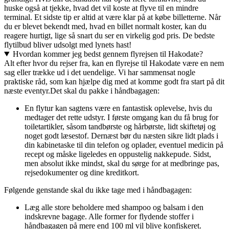
huske også at tjekke, hvad det vil koste at flyve til en mindre
terminal. Et sidste tip er altid at være klar på at købe billetterne. Når
du er blevet bekendt med, hvad en billet normalt koster, kan du
reagere hurtigt, lige så snart du ser en virkelig god pris. De bedste
flytilbud bliver udsolgt med lynets hast!
Hvordan kommer jeg bedst gennem flyrejsen til Hakodate?
Alt efter hvor du rejser fra, kan en flyrejse til Hakodate være en nem
sag eller trække ud i det uendelige. Vi har sammensat nogle
praktiske råd, som kan hjælpe dig med at komme godt fra start på dit
næste eventyr.
Det skal du pakke i håndbagagen:
En flytur kan sagtens være en fantastisk oplevelse, hvis du
medtager det rette udstyr. I første omgang kan du få brug for
toiletartikler, såsom tandbørste og hårbørste, lidt skiftetøj og
noget godt læsestof. Dernæst bør du næsten sikre lidt plads i
din kabinetaske til din telefon og oplader, eventuel medicin på
recept og måske ligeledes en oppustelig nakkepude. Sidst,
men absolut ikke mindst, skal du sørge for at medbringe pas,
rejsedokumenter og dine kreditkort.
Følgende genstande skal du ikke tage med i håndbagagen:
Læg alle store beholdere med shampoo og balsam i den
indskrevne bagage. Alle former for flydende stoffer i
håndbagagen på mere end 100 ml vil blive konfiskeret.