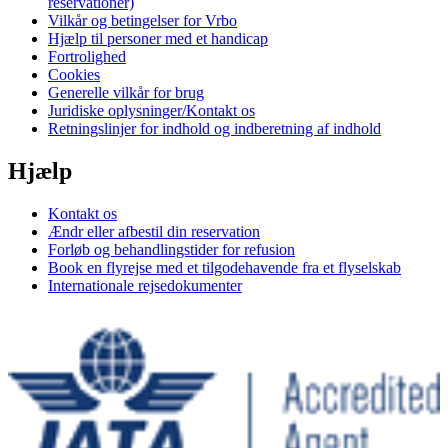
reservationer)
Vilkår og betingelser for Vrbo
Hjælp til personer med et handicap
Fortrolighed
Cookies
Generelle vilkår for brug
Juridiske oplysninger/Kontakt os
Retningslinjer for indhold og indberetning af indhold
Hjælp
Kontakt os
Ændr eller afbestil din reservation
Forløb og behandlingstider for refusion
Book en flyrejse med et tilgodehavende fra et flyselskab
Internationale rejsedokumenter