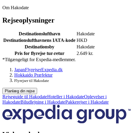
Om Hakodate
Rejseoplysninger
Destinationslufthavn
Hakodate
Destinationslufthavnens IATA-kode
HKD
Destinationsby
Hakodate
Pris for flyrejse tur-retur
2.649 kr.
*Tilgængeligt for Expedia-medlemmer.
Japan
Flyrejser
Expedia.dk
Hokkaido Præfektur
Flyrejser til Hakodate
Planlæg din rejse
Rejseguide til Hakodate
Hoteller i Hakodate
Oplevelser i
Hakodate
Biludlejning i Hakodate
Pakkerejser i Hakodate