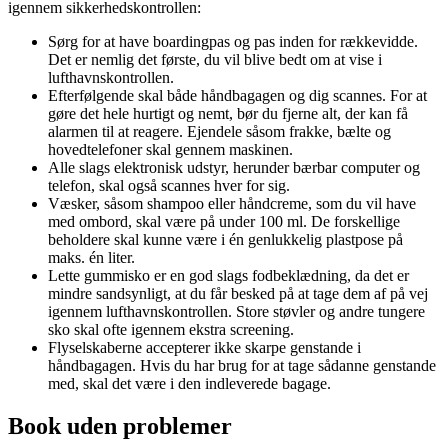
igennem sikkerhedskontrollen:
Sørg for at have boardingpas og pas inden for rækkevidde.
Det er nemlig det første, du vil blive bedt om at vise i
lufthavnskontrollen.
Efterfølgende skal både håndbagagen og dig scannes. For at
gøre det hele hurtigt og nemt, bør du fjerne alt, der kan få
alarmen til at reagere. Ejendele såsom frakke, bælte og
hovedtelefoner skal gennem maskinen.
Alle slags elektronisk udstyr, herunder bærbar computer og
telefon, skal også scannes hver for sig.
Væsker, såsom shampoo eller håndcreme, som du vil have
med ombord, skal være på under 100 ml. De forskellige
beholdere skal kunne være i én genlukkelig plastpose på
maks. én liter.
Lette gummisko er en god slags fodbeklædning, da det er
mindre sandsynligt, at du får besked på at tage dem af på vej
igennem lufthavnskontrollen. Store støvler og andre tungere
sko skal ofte igennem ekstra screening.
Flyselskaberne accepterer ikke skarpe genstande i
håndbagagen. Hvis du har brug for at tage sådanne genstande
med, skal det være i den indleverede bagage.
Book uden problemer