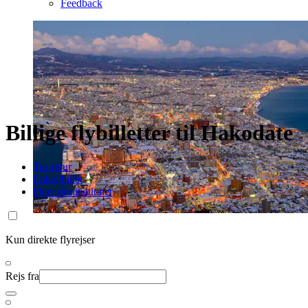
Feedback
Billige flybilletter til Hakodate
Tur-retur
Enkeltbillet
Flere destinationer
Kun direkte flyrejser
Rejs fra