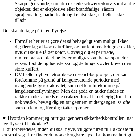
Skarpe genstande, som din elskede schweizerkniv, samt andre
objekter, der er eksplosive eller brandfarlige, såsom
sprøjtemaling, barberblade og tændstikker, er heller ikke
tilladt.
Det skal du tage på til en flyrejse:
Formålet her er at gøre det så behageligt som muligt. Iklæd
dig flere lag af løse naturfibre, og husk at medbringe en jakke,
hvis du skulle få det koldt. Udvælg dig et par flade,
rummelige sko, da dine føder muligvis kan hæve op under
rejsen. Lad de højhælede sko og de tunge støvler blive i den
store kuffert.
DVT eller dyb venetrombose er veneblodpropper, der kan
forekomme på grund af længerevarende perioder med
manglende fysisk aktivitet, som det kan forekomme på
langdistanceflyvninger. Men det gode er, at der findes en
række måder at nedsætte risikoen for at få det. Sørg for at få
nok væske, bevæg dig en tur gennem midtergangen, så ofte
som du kan, og ifør dig støttestrømper.
Hvordan kommer jeg hurtigst igennem sikkerhedskontrollen, når
jeg flyver til Hakodate?
Lidt forberedelse, inden du skal flyve, vil gøre turen til Hakodate til
en smal sag. Her finder du nogle brugbare tips til at komme hurtigt