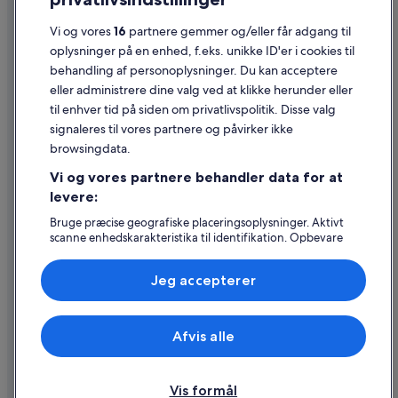
Generelle vilkår for brug
Vi og vores
16
partnere gemmer og/eller får adgang til
Juridiske oplysninger/Kontakt os
oplysninger på en enhed, f.eks. unikke ID'er i cookies til
Retningslinjer for indhold og indberetning af indhold
behandling af personoplysninger. Du kan acceptere
eller administrere dine valg ved at klikke herunder eller
Hjælp
til enhver tid på siden om privatlivspolitik. Disse valg
signaleres til vores partnere og påvirker ikke
Kontakt os
browsingdata.
Ændr eller afbestil din reservation
Vi og vores partnere behandler data for at
Forløb og behandlingstider for refusion
levere:
Book en flyrejse med et tilgodehavende fra et flyselskab
Bruge præcise geografiske placeringsoplysninger. Aktivt
scanne enhedskarakteristika til identifikation. Opbevare
Internationale rejsedokumenter
og/eller tilgå oplysninger på en enhed. Tilpasset
annoncering og indhold, annoncerings- og
Jeg accepterer
indholdsmåling, målgruppeundersøgelser og udvikling af
tjenester.
Liste over partnere (leverandører)
Expedia, Inc. er ikke ansvarlig for indhold fra eksterne hjemmesider.
Afvis alle
© 2026 Expedia, Inc. – en del af Expedia Group. Alle rettigheder
forbeholdes. Expedia og Expedias logo er varemærker eller registrerede
varemærker tilhørende Expedia, Inc.
Vis formål