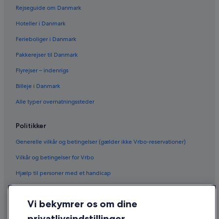
Rejseguide om Danmark
Hoteller i Danmark
Ferieboliger i Danmark
Pakkerejser til Danmark
Flyrejser – indenrigs
Billeje i Danmark
Alle typer overnatningssteder
Politikker
Generelle vilkår og betingelser (gælder ikke Vrbo-reservationer)
Vilkår og betingelser for Vrbo
Hjælp til personer med et handicap
Fortrolighed
Vi bekymrer os om dine
Cookies
privatlivsindstillinger