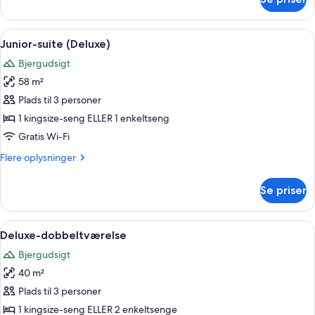
Superior-
dobbeltværelse
Indlæs
Junior-suite (Deluxe) | Premium-seng
15
Junior-suite (Deluxe)
alle
Bjergudsigt
billeder
58 m²
af
Junior-
Plads til 3 personer
suite
1 kingsize-seng ELLER 1 enkeltseng
(Deluxe)
Gratis Wi-Fi
Flere
Flere oplysninger
oplysninger
om
Se priser
Junior-
suite
(Deluxe)
Indlæs
Deluxe-dobbeltværelse | Premium-sen
11
Deluxe-dobbeltværelse
alle
Bjergudsigt
billeder
40 m²
af
Deluxe-
Plads til 3 personer
dobbeltværelse
1 kingsize-seng ELLER 2 enkeltsenge