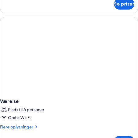
om
Se priser
Værelse
Værelse
Plads til 6 personer
Gratis Wi-Fi
Flere
Flere oplysninger
oplysninger
om