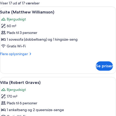
for
Viser 17 ud af 17 værelser
værelser
Indlæs
Suite (Matthew Williamson) | Premium
27
Suite (Matthew Williamson)
alle
Bjergudsigt
billeder
60 m²
af
Suite
Plads til 3 personer
(Matthew
1 sovesofa (dobbeltseng) og 1 kingsize-seng
Williamson)
Gratis Wi-Fi
Flere
Flere oplysninger
oplysninger
om
Se priser
Suite
(Matthew
Williamson)
Indlæs
Villa (Robert Graves) | Premium-senge
29
Villa (Robert Graves)
alle
Bjergudsigt
billeder
170 m²
af
Villa
Plads til 6 personer
(Robert
1 enkeltseng og 2 queensize-senge
Graves)