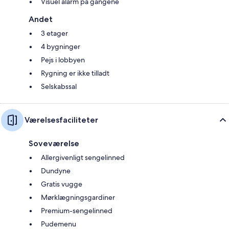
Visuel alarm på gangene
Andet
3 etager
4 bygninger
Pejs i lobbyen
Rygning er ikke tilladt
Selskabssal
Værelsesfaciliteter
Soveværelse
Allergivenligt sengelinned
Dundyne
Gratis vugge
Mørklægningsgardiner
Premium-sengelinned
Pudemenu