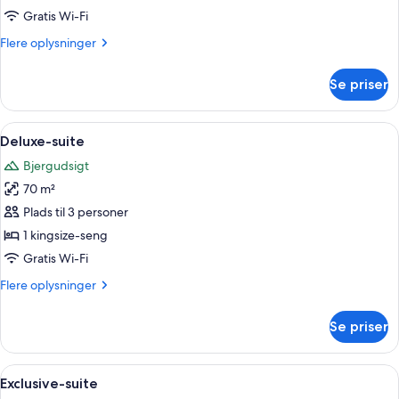
Gratis Wi-Fi
Flere
Flere oplysninger
oplysninger
om
Se priser
Deluxe-
dobbeltværelse
Indlæs
Deluxe-suite | Premium-sengetøj, dun
22
Deluxe-suite
alle
Bjergudsigt
billeder
70 m²
af
Deluxe-
Plads til 3 personer
suite
1 kingsize-seng
Gratis Wi-Fi
Flere
Flere oplysninger
oplysninger
om
Se priser
Deluxe-
suite
Indlæs
Exclusive-suite | Premium-sengetøj, d
42
Exclusive-suite
alle