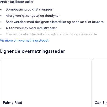
Andre faciliteter tæller:
Børnepasning og gratis vugger
Allergivenligt sengetøj og dundyner
Badeværelser med designertoiletartikler og badekar eller brusere
40-tommers tv med satellitkanaler
Garderobe eller klædeskab, daglig rengøring og skriveborde
Vis mere om overnatningsstedet
Lignende overnatningssteder
Palma Riad
Can Simo
Palma
Can
Palma Riad
Can Si
Riad
Simonet