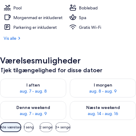
Pool
Boblebad
Morgenmad er inkluderet
Spa
Parkering er inkluderet
Gratis Wi-Fi
Vis alle
Værelsesmuligheder
Tjek tilgængelighed for disse datoer
Tjek tilgængelighed for i aften aug. 7 - aug. 8
Tjek tilgængelighed for i morg
I aften
I morgen
aug. 7 - aug. 8
aug. 8 - aug. 9
Tjek tilgængelighed for denne weekend aug. 7 - aug. 9
Tjek tilgængelighed for næste
Denne weekend
Næste weekend
aug. 7 - aug. 9
aug. 14 - aug. 16
Tilgængelige
Alle værelser
1 seng
2 senge
3+ senge
filtre