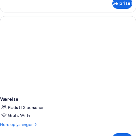
Se priser
Værelse
Værelse
Plads til 3 personer
Gratis Wi-Fi
Flere
Flere oplysninger
oplysninger
om