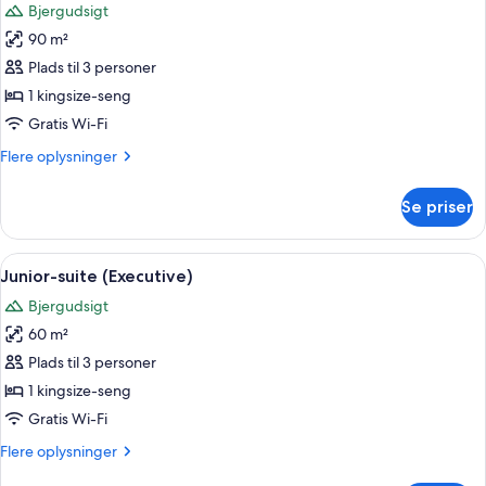
Bjergudsigt
billeder
90 m²
af
Exclusive-
Plads til 3 personer
suite
1 kingsize-seng
Gratis Wi-Fi
Flere
Flere oplysninger
oplysninger
om
Se priser
Exclusive-
suite
Indlæs
Junior-suite (Executive) | Premium-se
21
Junior-suite (Executive)
alle
Bjergudsigt
billeder
60 m²
af
Junior-
Plads til 3 personer
suite
1 kingsize-seng
(Executive)
Gratis Wi-Fi
Flere
Flere oplysninger
oplysninger