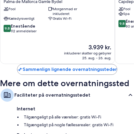
Palma de Mallorca Gamle Bydel
Capdep
Palma
Hotel
Pool
Morgenmad er
Pool
de
-
inkluderet
Spa
Mallorca
Adults
Kæledyrsvenligt
Gratis Wi-Fi
Gamle
Only
9.8
Ene
9,8
9.8
Bydel
Enestående
Capdep
ud
80 a
9,8
ud
112 anmeldelser
af
af
10,
10,
Eneståe
Prisen
3.939 kr.
Enestående,
80
er
112
anmelde
inkluderer skatter og gebyrer
3.939 kr.
anmeldelser
25. aug. - 26. aug.
Sammenlign lignende overnatningssteder
Mere om dette overnatningssted
Faciliteter på overnatningsstedet
Internet
Tilgængeligt på alle værelser: gratis Wi-Fi
Tilgængeligt på nogle fællesarealer: gratis Wi-Fi