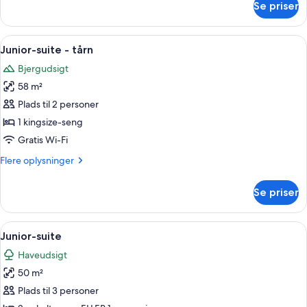
Se priser
Værelse
Indlæs
Junior-suite - tårn | Premium-sengetø
18
Junior-suite - tårn
alle
Bjergudsigt
billeder
58 m²
af
Junior-
Plads til 2 personer
suite
1 kingsize-seng
-
Gratis Wi-Fi
tårn
Flere
Flere oplysninger
oplysninger
om
Se priser
Junior-
suite
-
Indlæs
Premium-sengetøj, dundyner, minibar
4
tårn
Junior-suite
alle
Haveudsigt
billeder
50 m²
af
Junior-
Plads til 3 personer