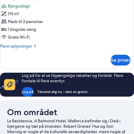
alle
Bjergudsigt
billeder
119 m²
af
Suite
Plads til 3 personer
(Sheridan)
1 kingsize-seng
Gratis Wi-Fi
Flere
Flere oplysninger
oplysninger
om
Se priser
Suite
(Sheridan)
Log på for at se tilgængelige rabatter og fordele. Flere
fordele til flere eventyr.
Log på
Tilmeld dig nu – det er gratis
Om området
La Residencia, A Belmond Hotel, Mallorca befinder sig i Deià i
bjergene og tæt på stranden. Robert Graves' Hus og Son
Marroig er nogle af de kulturelle seværdigheder, mens nogle af