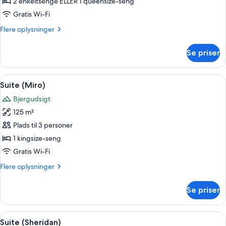
suite
2 enkeltsenge ELLER 1 queensize-seng
Gratis Wi-Fi
Flere
Flere oplysninger
oplysninger
om
Se priser
Junior-
suite
Indlæs
Suite (Miro) | Premium-sengetøj, dun
20
Suite (Miro)
alle
Bjergudsigt
billeder
125 m²
af
Suite
Plads til 3 personer
(Miro)
1 kingsize-seng
Gratis Wi-Fi
Flere
Flere oplysninger
oplysninger
om
Se priser
Suite
(Miro)
Indlæs
Suite (Sheridan) | Premium-sengetøj,
21
Suite (Sheridan)