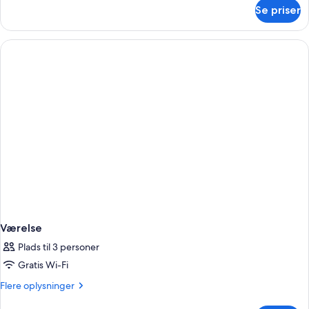
om
Se priser
Junior-
suite
(Executive)
Værelse
Plads til 3 personer
Gratis Wi-Fi
Flere
Flere oplysninger
oplysninger