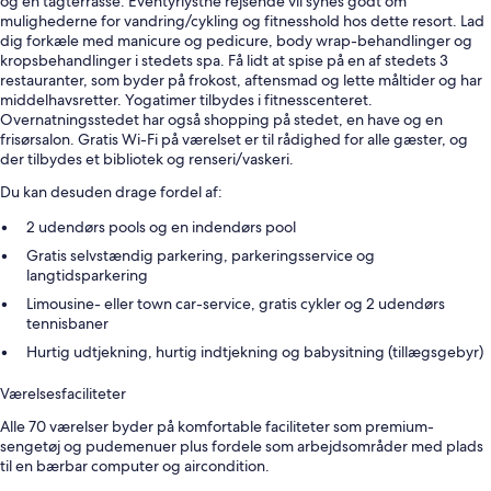
og en tagterrasse. Eventyrlystne rejsende vil synes godt om
mulighederne for vandring/cykling og fitnesshold hos dette resort. Lad
dig forkæle med manicure og pedicure, body wrap-behandlinger og
kropsbehandlinger i stedets spa. Få lidt at spise på en af stedets 3
restauranter, som byder på frokost, aftensmad og lette måltider og har
middelhavsretter. Yogatimer tilbydes i fitnesscenteret.
Overnatningsstedet har også shopping på stedet, en have og en
frisørsalon. Gratis Wi-Fi på værelset er til rådighed for alle gæster, og
der tilbydes et bibliotek og renseri/vaskeri.
Du kan desuden drage fordel af:
2 udendørs pools og en indendørs pool
Gratis selvstændig parkering, parkeringsservice og
langtidsparkering
Limousine- eller town car-service, gratis cykler og 2 udendørs
tennisbaner
Hurtig udtjekning, hurtig indtjekning og babysitning (tillægsgebyr)
Værelsesfaciliteter
Alle 70 værelser byder på komfortable faciliteter som premium-
sengetøj og pudemenuer plus fordele som arbejdsområder med plads
til en bærbar computer og aircondition.