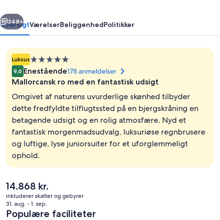
Mallorca
rige
Næste
348+
Oversigt
Værelser
Beliggenhed
Politikker
Overnatningssted
Luksus
med
Enestående
178 anmeldelser
9,6
5.0
Mallorcansk ro med en fantastisk udsigt
stjerner
Omgivet af naturens uvurderlige skønhed tilbyder
dette fredfyldte tilflugtssted på en bjergskråning en
betagende udsigt og en rolig atmosfære. Nyd et
Luftfoto
fantastisk morgenmadsudvalg, luksuriøse regnbrusere
og luftige, lyse juniorsuiter for et uforglemmeligt
ophold.
Den
14.868 kr.
nuværende
inkluderer skatter og gebyrer
pris
31. aug. - 1. sep.
er
Populære faciliteter
14.868 kr.