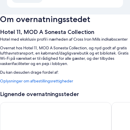
Om overnatningsstedet
Hotel 11, MOD A Sonesta Collection
Hotel med eksklusiv profil i nærheden af Cross Iron Mills indkøbscenter
Overnat hos Hotel 11, MOD A Sonesta Collection, og nyd godt af gratis
lufthavnstransport, en købmand/dagligvarebutik og et bibliotek. Gratis
Wi-Fi på værelset er til rådighed for alle gæster, og der tilbydes
vaskerifaciliteter og en pejs i lobbyen.
Du kan desuden drage fordel af:
Oplysninger om afbestillingsrettigheder
En indendørs pool
Gratis selvstændig parkering
Lignende overnatningssteder
Morgenmad tilberedt efter bestilling (tillægsgebyr), en ladestander
til elbiler og hurtig udtjekning
Acclaim Hotel By CLIQUE
Executiv
En automat, concierge-tjenester og pengeautomat/banktjenester
Anmeldelserne fra gæster giver topkarakter til spisestederne,
morgenmaden og det hjælpsomme personale