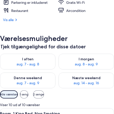
Parkering er inkluderet
Gratis Wi-Fi
Restaurant
Aircondition
Vis alle
Værelsesmuligheder
Tjek tilgængelighed for disse datoer
Tjek tilgængelighed for i aften aug. 7 - aug. 8
Tjek tilgængelighed for i morg
I aften
I morgen
aug. 7 - aug. 8
aug. 8 - aug. 9
Tjek tilgængelighed for denne weekend aug. 7 - aug. 9
Tjek tilgængelighed for næste
Denne weekend
Næste weekend
aug. 7 - aug. 9
aug. 14 - aug. 16
Tilgængelige
Alle værelser
1 seng
2 senge
filtre
for
Viser 10 ud af 10 værelser
værelser
Indlæs
Et hotelværelse med en stor seng, et 
5
Room, 1 King Bed, Non Smoking