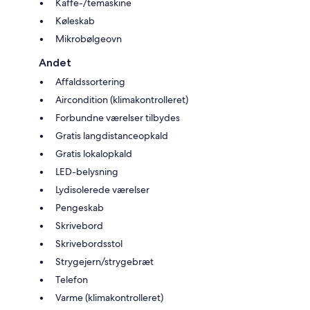
Kaffe-/temaskine
Køleskab
Mikrobølgeovn
Andet
Affaldssortering
Aircondition (klimakontrolleret)
Forbundne værelser tilbydes
Gratis langdistanceopkald
Gratis lokalopkald
LED-belysning
Lydisolerede værelser
Pengeskab
Skrivebord
Skrivebordsstol
Strygejern/strygebræt
Telefon
Varme (klimakontrolleret)