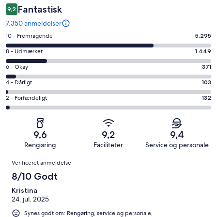
Fantastisk
9,2
7.350 anmeldelser
Bedømmelse
10 - Fremragende
5.295
på
Bedømmelse
8 - Udmærket
1.449
10
på
−
Bedømmelse
6 - Okay
371
8
Fremragende.
på
−
Bedømmelse
4 - Dårligt
103
5295
6
Udmærket.
på
af
−
Bedømmelse
2 - Forfærdeligt
132
1449
4
i
Okay.
på
af
−
alt
371
2
i
Dårligt.
7350
af
−
alt
103
9,6
9,2
9,4
anmeldelser
i
Forfærdeligt.
7350
af
Rengøring
Faciliteter
Service og personale
alt
132
anmeldelser
i
Anmeldelser
7350
af
Verificeret anmeldelse
alt
anmeldelser
i
7350
8/10 Godt
alt
anmeldelser
7350
Kristina
24. jul. 2025
anmeldelser
Synes godt om: Rengøring, service og personale,