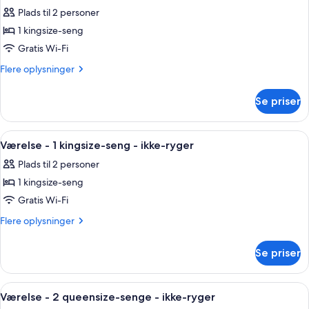
alle
Non
Plads til 2 personer
Smoking
billeder
1 kingsize-seng
af
Room,
Gratis Wi-Fi
1
Flere
Flere oplysninger
King
oplysninger
om
Bed,
Se priser
Room,
Accessible,
1
Non
King
Indlæs
Et hotelværelse med en træbænk, et f
11
Smoking
Bed,
Værelse - 1 kingsize-seng - ikke-ryger
alle
Accessible,
Plads til 2 personer
Non
billeder
Smoking
1 kingsize-seng
af
Værelse
Gratis Wi-Fi
-
Flere
Flere oplysninger
1
oplysninger
om
kingsize-
Se priser
Værelse
seng
-
-
1
Indlæs
Et hotelværelse med to senge, et skriv
8
ikke-
kingsize-
Værelse - 2 queensize-senge - ikke-ryger
alle
seng