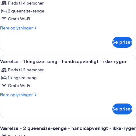
ryger
Plads til 4 personer
-
billeder
ikke-
2 queensize-senge
af
ryger
Værelse
Gratis Wi-Fi
-
Flere
Flere oplysninger
2
oplysninger
om
queensize-
Se priser
Værelse
senge
-
-
2
Indlæs
Et hotelværelse med en stor seng, et n
4
ikke-
queensize-
Værelse - 1 kingsize-seng - handicapvenligt - ikke-ryger
alle
senge
ryger
Plads til 2 personer
-
billeder
ikke-
1 kingsize-seng
af
ryger
Værelse
Gratis Wi-Fi
-
Flere
Flere oplysninger
1
oplysninger
om
kingsize-
Se priser
Værelse
seng
-
-
1
Indlæs
Et hotelværelse med to senge, et skriv
5
handicapvenligt
kingsize-
Værelse - 2 queensize-senge - handicapvenligt - ikke-ryger
alle
seng
-