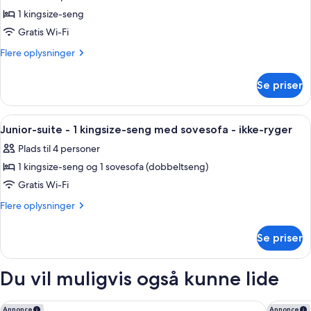
billeder
ryger
-
1 kingsize-seng
af
ikke-
Værelse
Gratis Wi-Fi
ryger
-
Flere
Flere oplysninger
1
oplysninger
om
kingsize-
Se priser
Værelse
seng
-
-
1
Indlæs
Et hotelværelse med en stor seng, fjer
8
ikke-
kingsize-
Junior-suite - 1 kingsize-seng med sovesofa - ikke-ryger
alle
seng
ryger
Plads til 4 personer
-
billeder
-
ikke-
1 kingsize-seng og 1 sovesofa (dobbeltseng)
af
hjørneværelse
ryger
Junior-
Gratis Wi-Fi
-
suite
hjørneværelse
Flere
Flere oplysninger
-
oplysninger
om
1
Se priser
Junior-
kingsize-
suite
seng
-
Du vil muligvis også kunne lide
med
1
kingsize-
sovesofa
seng
Fairfield Inn & Suites by Marriott Airdrie
Calgary 
Annonce
Annonce