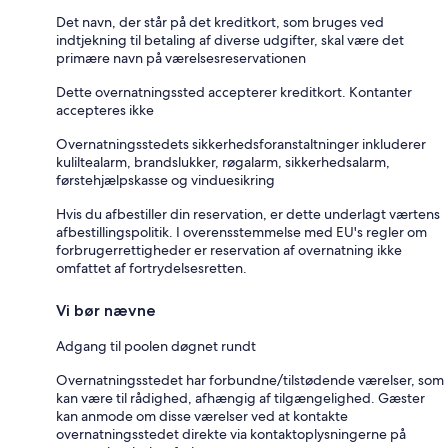
Det navn, der står på det kreditkort, som bruges ved
indtjekning til betaling af diverse udgifter, skal være det
primære navn på værelsesreservationen
Dette overnatningssted accepterer kreditkort. Kontanter
accepteres ikke
Overnatningsstedets sikkerhedsforanstaltninger inkluderer
kuliltealarm, brandslukker, røgalarm, sikkerhedsalarm,
førstehjælpskasse og vinduesikring
Hvis du afbestiller din reservation, er dette underlagt værtens
afbestillingspolitik. I overensstemmelse med EU's regler om
forbrugerrettigheder er reservation af overnatning ikke
omfattet af fortrydelsesretten.
Vi bør nævne
Adgang til poolen døgnet rundt
Overnatningsstedet har forbundne/tilstødende værelser, som
kan være til rådighed, afhængig af tilgængelighed. Gæster
kan anmode om disse værelser ved at kontakte
overnatningsstedet direkte via kontaktoplysningerne på