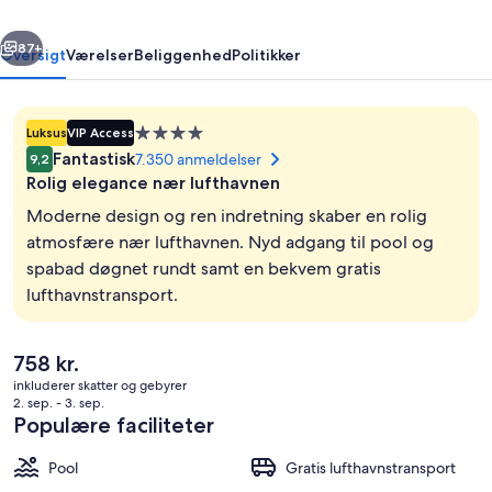
Collection
rige
Næste
87+
Oversigt
Værelser
Beliggenhed
Politikker
Overnatningssted
Luksus
VIP Access
med
Fantastisk
7.350 anmeldelser
9,2
4.0
Rolig elegance nær lufthavnen
stjerner
Moderne design og ren indretning skaber en rolig
atmosfære nær lufthavnen. Nyd adgang til pool og
spabad døgnet rundt samt en bekvem gratis
Udendørsområde
lufthavnstransport.
Den
758 kr.
nuværende
inkluderer skatter og gebyrer
pris
2. sep. - 3. sep.
er
Populære faciliteter
758 kr.
Pool
Gratis lufthavnstransport