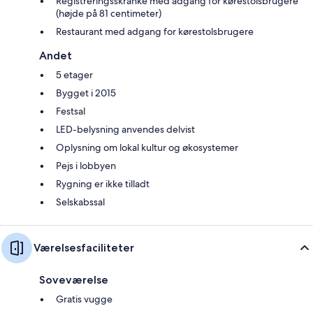
Registreringsskranke med adgang for kørestolsbrugere
(højde på 81 centimeter)
Restaurant med adgang for kørestolsbrugere
Andet
5 etager
Bygget i 2015
Festsal
LED-belysning anvendes delvist
Oplysning om lokal kultur og økosystemer
Pejs i lobbyen
Rygning er ikke tilladt
Selskabssal
Værelsesfaciliteter
Soveværelse
Gratis vugge