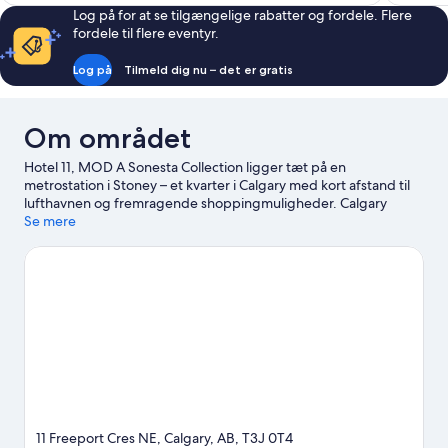
Log på for at se tilgængelige rabatter og fordele. Flere
fordele til flere eventyr.
Log på
Tilmeld dig nu – det er gratis
Om området
Hotel 11, MOD A Sonesta Collection ligger tæt på en
metrostation i Stoney – et kvarter i Calgary med kort afstand til
lufthavnen og fremragende shoppingmuligheder. Calgary
Tower og Heritage Park Historical Village er et par
Se mere
betydningsfulde seværdigheder, du kan aflægge et lille visit. Er
du i shoppehumør, kan du med fordel kigge forbi Cross Iron
Mills indkøbscenter og Calgary. Ser du frem til et event eller en
sportbegivenhed under dit ophold? Se, hvad Scotiabank
Saddledome eller Stampede Park har på programmet. Benyt
lejligheden til at udforske områdets udendørsoplevelser som
vandre-/cykelruter.
Besøg vores rejseguide til Calgary
11 Freeport Cres NE, Calgary, AB, T3J 0T4