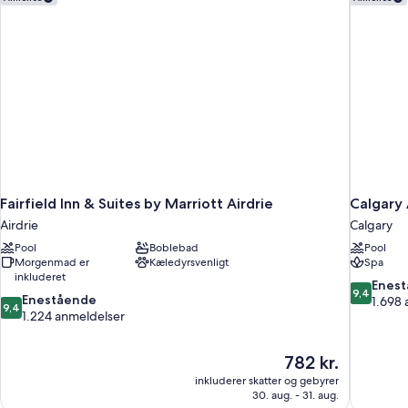
-
med
ikke-
sovesofa
-
ryger
ikke-
ryger
Fairfield Inn & Suites by Marriott Airdrie
Calgary 
Airdrie
Calgary
Pool
Boblebad
Pool
Morgenmad er
Kæledyrsvenligt
Spa
inkluderet
9.4
Enes
9,4
9.4
Enestående
ud
1.698 
9,4
ud
1.224 anmeldelser
af
af
10,
10,
Eneståend
Prisen
782 kr.
Enestående,
1.698
er
1.224
inkluderer skatter og gebyrer
anmeldels
782 kr.
30. aug. - 31. aug.
anmeldelser