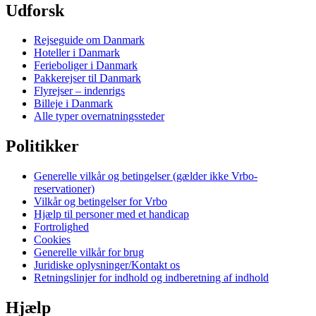
Udforsk
Rejseguide om Danmark
Hoteller i Danmark
Ferieboliger i Danmark
Pakkerejser til Danmark
Flyrejser – indenrigs
Billeje i Danmark
Alle typer overnatningssteder
Politikker
Generelle vilkår og betingelser (gælder ikke Vrbo-
reservationer)
Vilkår og betingelser for Vrbo
Hjælp til personer med et handicap
Fortrolighed
Cookies
Generelle vilkår for brug
Juridiske oplysninger/Kontakt os
Retningslinjer for indhold og indberetning af indhold
Hjælp