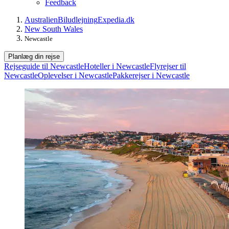
Feedback
Australien
Biludlejning
Expedia.dk
New South Wales
Newcastle
Planlæg din rejse
Rejseguide til Newcastle
Hoteller i Newcastle
Flyrejser til
Newcastle
Oplevelser i Newcastle
Pakkerejser i Newcastle