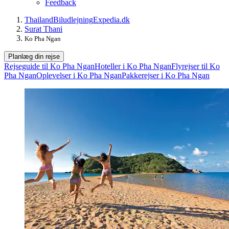
Feedback
Thailand
Biludlejning
Expedia.dk
Surat Thani
Ko Pha Ngan
Planlæg din rejse
Rejseguide til Ko Pha Ngan
Hoteller i Ko Pha Ngan
Flyrejser til Ko
Pha Ngan
Oplevelser i Ko Pha Ngan
Pakkerejser i Ko Pha Ngan