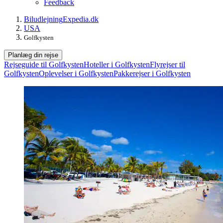
Feedback
Biludlejning
Expedia.dk
USA
Golfkysten
Planlæg din rejse
Rejseguide til Golfkysten
Hoteller i Golfkysten
Flyrejser til
Golfkysten
Oplevelser i Golfkysten
Pakkerejser i Golfkysten