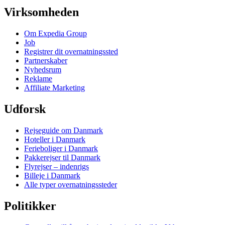
Virksomheden
Om Expedia Group
Job
Registrer dit overnatningssted
Partnerskaber
Nyhedsrum
Reklame
Affiliate Marketing
Udforsk
Rejseguide om Danmark
Hoteller i Danmark
Ferieboliger i Danmark
Pakkerejser til Danmark
Flyrejser – indenrigs
Billeje i Danmark
Alle typer overnatningssteder
Politikker