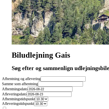
Biludlejning Gais
Søg efter og sammenlign udlejningsbile
Afhentning og aflevering
Samme som afhentning
Afhentningsdato
Afleveringsdato
Afhentningstidspunkt
Afleveringstidspunkt