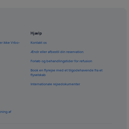
Hjælp
er ikke Vrbo-
Kontakt os
Ændr eller afbestil din reservation
Forløb og behandlingstider for refusion
Book en flyrejse med et tilgodehavende fra et
flyselskab
Internationale rejsedokumenter
tning af