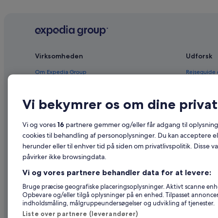
Virksomheden
Udforsk
Om Expedia Group
Rejseguide
Job
Hoteller i 
Vi bekymrer os om dine privatl
Registrer dit overnatningssted
Feriebolige
Partnerskaber
Pakkerejser
Vi og vores
16
partnere gemmer og/eller får adgang til oplysninge
Nyhedsrum
Flyrejser – 
cookies til behandling af personoplysninger. Du kan acceptere ell
herunder eller til enhver tid på siden om privatlivspolitik. Disse v
Reklame
Billeje i Da
påvirker ikke browsingdata.
Affiliate Marketing
Alle typer 
Vi og vores partnere behandler data for at levere:
Bruge præcise geografiske placeringsoplysninger. Aktivt scanne enhed
Opbevare og/eller tilgå oplysninger på en enhed. Tilpasset annonce
indholdsmåling, målgruppeundersøgelser og udvikling af tjenester.
Liste over partnere (leverandører)