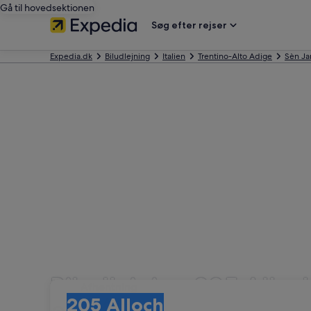
Gå til hovedsektionen
Søg efter rejser
Expedia.dk
Biludlejning
Italien
Trentino-Alto Adige
Sèn Ja
Biludlejning 205 Alloc
Afhentning
Afhentning
205 Alloch