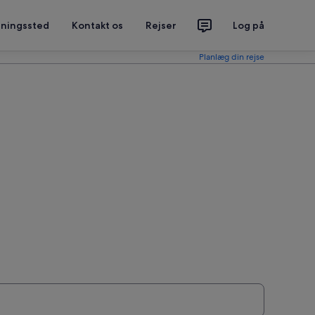
tningssted
Kontakt os
Rejser
Log på
Planlæg din rejse