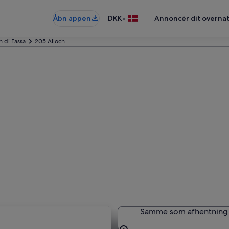
•
Åbn appen
DKK
Annoncér dit overna
n di Fassa
205 Alloch
h
Samme som afhentning