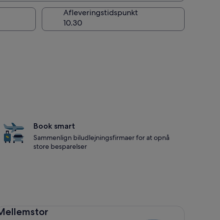
Afleveringstidspunkt
Book smart
Sammenlign biludlejningsfirmaer for at opnå
store besparelser
llemstor Toyota Corolla
Mellemstor