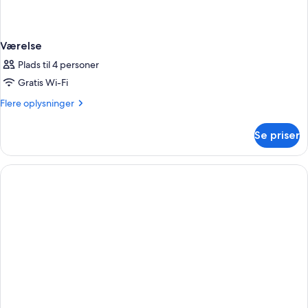
Værelse
Plads til 4 personer
Gratis Wi-Fi
Flere
Flere oplysninger
oplysninger
om
Se priser
Værelse