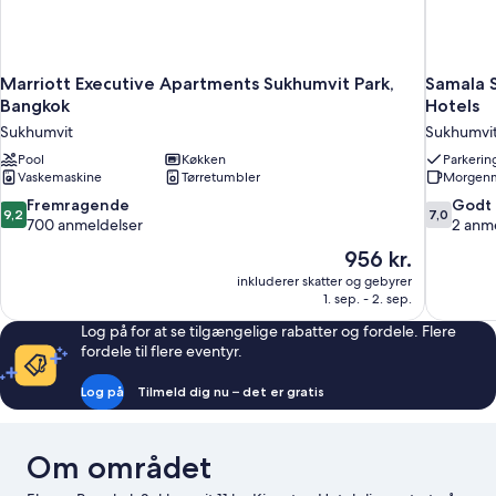
Marriott Executive Apartments Sukhumvit Park,
Samala S
Bangkok
Hotels
Sukhumvit
Sukhumvi
Pool
Køkken
Parkerin
Vaskemaskine
Tørretumbler
Morgenm
9.2
7.0
Fremragende
Godt
9,2
7,0
ud
ud
700 anmeldelser
2 anm
af
af
Prisen
956 kr.
10,
10,
er
inkluderer skatter og gebyrer
Fremragende,
Godt,
956 kr.
1. sep. - 2. sep.
700
2
anmeldelser
anmeldels
Log på for at se tilgængelige rabatter og fordele. Flere
fordele til flere eventyr.
Log på
Tilmeld dig nu – det er gratis
Om området