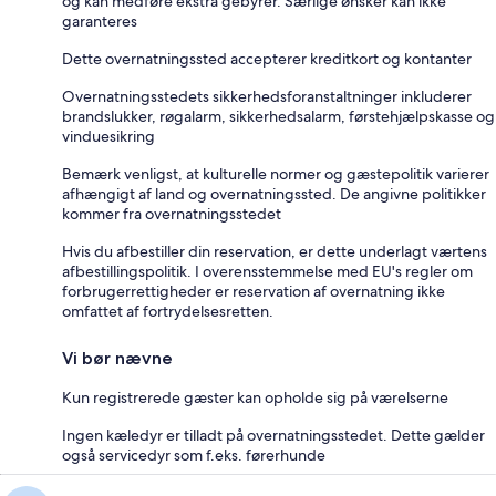
og kan medføre ekstra gebyrer. Særlige ønsker kan ikke
garanteres
Dette overnatningssted accepterer kreditkort og kontanter
Overnatningsstedets sikkerhedsforanstaltninger inkluderer
brandslukker, røgalarm, sikkerhedsalarm, førstehjælpskasse og
vinduesikring
Bemærk venligst, at kulturelle normer og gæstepolitik varierer
afhængigt af land og overnatningssted. De angivne politikker
kommer fra overnatningsstedet
Hvis du afbestiller din reservation, er dette underlagt værtens
afbestillingspolitik. I overensstemmelse med EU's regler om
forbrugerrettigheder er reservation af overnatning ikke
omfattet af fortrydelsesretten.
Vi bør nævne
Kun registrerede gæster kan opholde sig på værelserne
Ingen kæledyr er tilladt på overnatningsstedet. Dette gælder
også servicedyr som f.eks. førerhunde