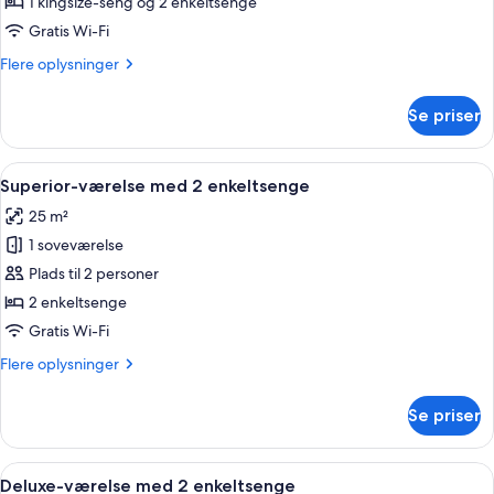
1 kingsize-seng og 2 enkeltsenge
Gratis Wi-Fi
Flere
Flere oplysninger
oplysninger
om
Se priser
Connecting
Room
Indlæs
Et hotelværelse med to senge, et rød
6
Superior-værelse med 2 enkeltsenge
alle
25 m²
billeder
1 soveværelse
af
Superior-
Plads til 2 personer
værelse
2 enkeltsenge
med
Gratis Wi-Fi
2
Flere
Flere oplysninger
enkeltsenge
oplysninger
om
Se priser
Superior-
værelse
med
Indlæs
Et hotelværelse med to senge, et skrive
5
2
Deluxe-værelse med 2 enkeltsenge