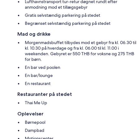
Lufthavnstransport tur-retur døgnet rundt efter
anmodning mod et tillægsgebyr
Gratis selvstændig parkering på stedet
Begrænset selvstændig parkering på stedet
Mad og drikke
Morgenmadsbuffet tilbydes mod et gebyr fra kl. 06.30 til
kl. 10.30 på hverdage og fra kl. 06.00 til kl. 11.00 i
weekenden. Gebyret er 550 THB for voksne og 275 THB
for børn.
En bar ved poolen
En bar/lounge
En restaurant
Restauranter på stedet
Thai Me Up
Oplevelser
Børnepool
Dampbad
Motionscenter