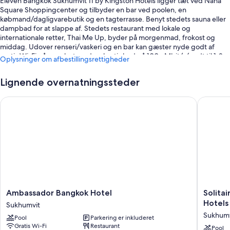
Eleven Bangkok Sukhumvit 11 by Kingston Hotels ligger tæt ved Nana
Square Shoppingcenter og tilbyder en bar ved poolen, en
købmand/dagligvarebutik og en tagterrasse. Benyt stedets sauna eller
dampbad for at slappe af. Stedets restaurant med lokale og
internationale retter, Thai Me Up, byder på morgenmad, frokost og
middag. Udover renseri/vaskeri og en bar kan gæster nyde godt af
gratis Wi-Fi på værelset med en hastighed på 100+ Mbit/s (godt til 1-2
Oplysninger om afbestillingsrettigheder
personer eller op til 6 enheder).
Andre fordele inkluderer:
Lignende overnatningssteder
En udendørs pool og en børnepool samt poolparasoller
Ambassador Bangkok Hotel
Solitair
Gratis selvstændig parkering
Morgenmadsbuffet (tillægsgebyr), lufthavnstransport tur-retur
(tillægsgebyr) og et tv i lobbyen
En døgnåben reception, bagageopbevaring og
pengeautomat/banktjenester
Gæsteanmeldelserne giver topkarakter til poolen, det hjælpsomme
personale og den perfekte beliggenhed
Ambassador
Solitaire
Ambassador Bangkok Hotel
Solita
Værelsesfaciliteter
Bangkok
Bangko
Hotels
Sukhumvit
Hotel
Sukhumv
Alle 188 værelser byder på komfortable faciliteter som premium-
Sukhumv
Pool
Parkering er inkluderet
Sukhumvit
11
sengetøj og arbejdsområder med plads til en bærbar computer samt
Gratis Wi-Fi
Restaurant
by
Pool