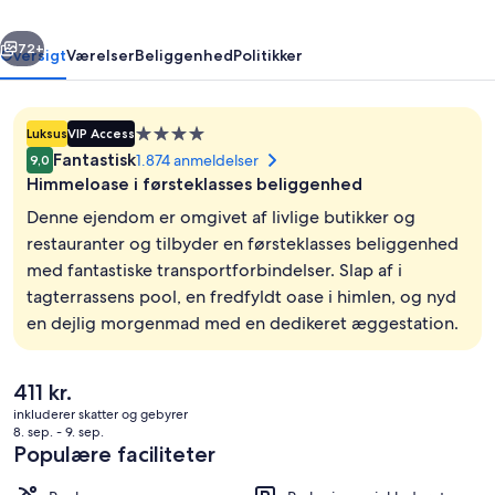
Kingston
rige
Næste
Hotels
72+
Oversigt
Værelser
Beliggenhed
Politikker
Overnatningssted
Luksus
VIP Access
med
Fantastisk
1.874 anmeldelser
9,0
4.0
Himmeloase i førsteklasses beliggenhed
stjerner
Denne ejendom er omgivet af livlige butikker og
restauranter og tilbyder en førsteklasses beliggenhed
med fantastiske transportforbindelser. Slap af i
Udendørs pool, parasoller
tagterrassens pool, en fredfyldt oase i himlen, og nyd
en dejlig morgenmad med en dedikeret æggestation.
Den
411 kr.
nuværende
inkluderer skatter og gebyrer
pris
8. sep. - 9. sep.
er
Populære faciliteter
411 kr.