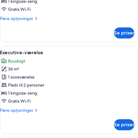
1 kingsize-seng
King
Gratis Wi-Fi
Room
Flere
Flere oplysninger
oplysninger
om
Se priser
Grand
Deluxe
Super
Indlæs
Et moderne hotelværelse med en stor s
8
King
Executive-værelse
alle
Room
Byudsigt
billeder
36 m²
af
Executive-
1 soveværelse
værelse
Plads til 2 personer
1 kingsize-seng
Gratis Wi-Fi
Flere
Flere oplysninger
oplysninger
om
Se priser
Executive-
værelse