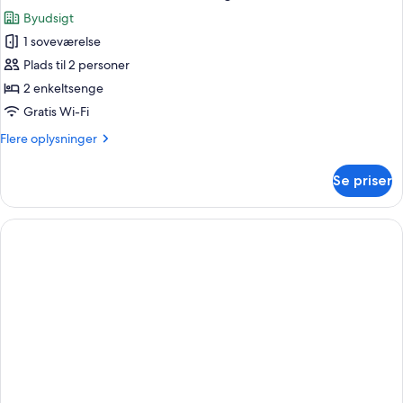
alle
enkeltsenge
Byudsigt
billeder
1 soveværelse
af
Deluxe-
Plads til 2 personer
værelse
2 enkeltsenge
med
Gratis Wi-Fi
2
Flere
Flere oplysninger
enkeltsenge
oplysninger
om
Se priser
Deluxe-
værelse
med
2
enkeltsenge