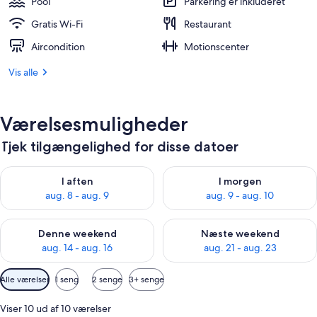
Pool
Parkering er inkluderet
Gratis Wi-Fi
Restaurant
Aircondition
Motionscenter
Vis alle
Værelsesmuligheder
Tjek tilgængelighed for disse datoer
Tjek tilgængelighed for i aften aug. 8 - aug. 9
Tjek tilgængelighed for i morg
I aften
I morgen
aug. 8 - aug. 9
aug. 9 - aug. 10
Tjek tilgængelighed for denne weekend aug. 14 - aug. 16
Tjek tilgængelighed for næste
Denne weekend
Næste weekend
aug. 14 - aug. 16
aug. 21 - aug. 23
Tilgængelige
Alle værelser
1 seng
2 senge
3+ senge
filtre
for
Viser 10 ud af 10 værelser