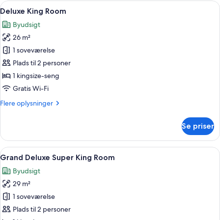
værelser
Indlæs
Et hotelværelse med en stor seng, fje
6
Deluxe King Room
alle
Byudsigt
billeder
26 m²
af
Deluxe
1 soveværelse
King
Plads til 2 personer
Room
1 kingsize-seng
Gratis Wi-Fi
Flere
Flere oplysninger
oplysninger
om
Se priser
Deluxe
King
Room
Indlæs
Et hotelværelse med en stor seng, et
6
Grand Deluxe Super King Room
alle
Byudsigt
billeder
29 m²
af
Grand
1 soveværelse
Deluxe
Plads til 2 personer
Super