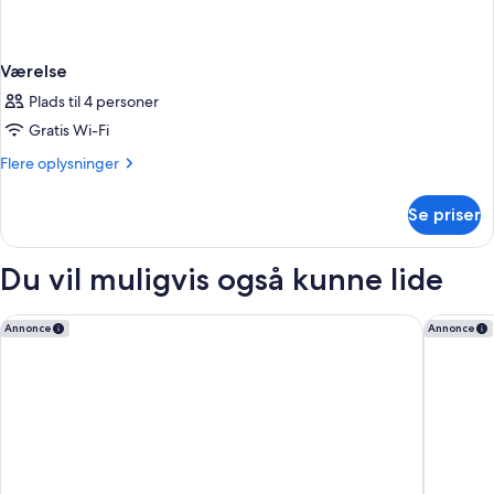
Værelse
Plads til 4 personer
Gratis Wi-Fi
Flere
Flere oplysninger
oplysninger
om
Se priser
Værelse
Du vil muligvis også kunne lide
Marriott Executive Apartments Sukhumvit Park, Bangkok
Samala S
Annonce
Annonce