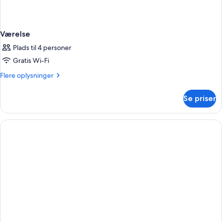
Værelse
Plads til 4 personer
Gratis Wi-Fi
Flere
Flere oplysninger
oplysninger
om
Se priser
Værelse