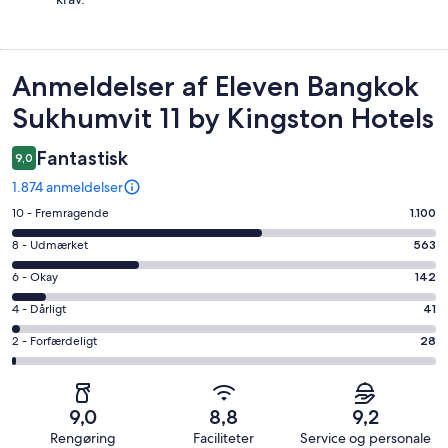
Anmeldelser
Anmeldelser af Eleven Bangkok
Sukhumvit 11 by Kingston Hotels
Fantastisk
9,0
1.874 anmeldelser
Bedømmelse
10 - Fremragende
1.100
på
Bedømmelse
8 - Udmærket
563
10
på
−
Bedømmelse
6 - Okay
142
8
Fremragende.
på
−
Bedømmelse
4 - Dårligt
41
1100
6
Udmærket.
på
af
−
Bedømmelse
2 - Forfærdeligt
28
563
4
i
Okay.
på
af
−
alt
142
2
i
Dårligt.
1874
af
−
alt
41
9,0
8,8
9,2
anmeldelser
i
Forfærdeligt.
1874
af
Rengøring
Faciliteter
Service og personale
alt
28