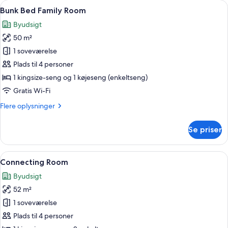
Indlæs
Et hotelværelse med seng, skrivebord,
8
Bunk Bed Family Room
alle
Byudsigt
billeder
50 m²
af
Bunk
1 soveværelse
Bed
Plads til 4 personer
Family
1 kingsize-seng og 1 køjeseng (enkeltseng)
Room
Gratis Wi-Fi
Flere
Flere oplysninger
oplysninger
om
Se priser
Bunk
Bed
Family
Indlæs
Et hotelværelse med to senge, et fjern
7
Room
Connecting Room
alle
Byudsigt
billeder
52 m²
af
Connecting
1 soveværelse
Room
Plads til 4 personer