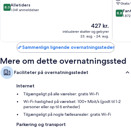
fordele som aircondition og badekåber. Gæsteanmeldelserne giver
Gratis
Kingsto
8.0
Alletiders
topkarakter til de rene værelser på overnatningsstedet.
8,0
Hotels
ud
1.041 anmeldelser
8.8
Fant
8,8
Sukhumv
Andre faciliteter på værelserne tæller:
af
ud
1.87
10,
af
Ekstra senge (tillægsgebyr) og gratis vugger/barnesenge
Prisen
427 kr.
Alletiders,
10,
er
1.041
Fantasti
inkluderer skatter og gebyrer
Badeværelser med designertoiletartikler og bideter
427 kr.
anmeldelser
23. aug. - 24. aug.
1.872
45-tommers smart-tv med kabelkanaler
anmelde
Sammenlign lignende overnatningssteder
Garderobe eller klædeskab, køleskabe og daglig rengøring
Mere om dette overnatningssted
Faciliteter på overnatningsstedet
Internet
Tilgængeligt på alle værelser: gratis Wi-Fi
Wi-Fi-hastighed på værelset: 100+ Mbit/s (godt til 1-2
personer eller op til 6 enheder)
Tilgængeligt på nogle fællesarealer: gratis Wi-Fi
Parkering og transport