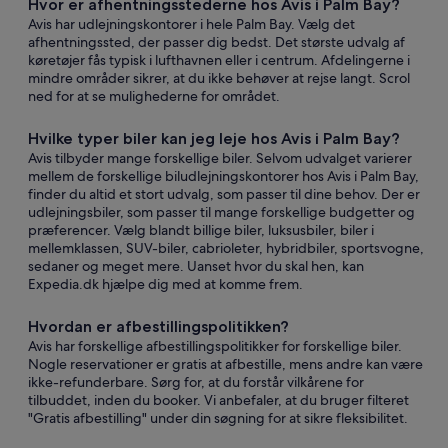
Hvor er afhentningsstederne hos Avis i Palm Bay?
Avis har udlejningskontorer i hele Palm Bay. Vælg det
afhentningssted, der passer dig bedst. Det største udvalg af
køretøjer fås typisk i lufthavnen eller i centrum. Afdelingerne i
mindre områder sikrer, at du ikke behøver at rejse langt. Scrol
ned for at se mulighederne for området.
Hvilke typer biler kan jeg leje hos Avis i Palm Bay?
Avis tilbyder mange forskellige biler. Selvom udvalget varierer
mellem de forskellige biludlejningskontorer hos Avis i Palm Bay,
finder du altid et stort udvalg, som passer til dine behov. Der er
udlejningsbiler, som passer til mange forskellige budgetter og
præferencer. Vælg blandt billige biler, luksusbiler, biler i
mellemklassen, SUV-biler, cabrioleter, hybridbiler, sportsvogne,
sedaner og meget mere. Uanset hvor du skal hen, kan
Expedia.dk hjælpe dig med at komme frem.
Hvordan er afbestillingspolitikken?
Avis har forskellige afbestillingspolitikker for forskellige biler.
Nogle reservationer er gratis at afbestille, mens andre kan være
ikke-refunderbare. Sørg for, at du forstår vilkårene for
tilbuddet, inden du booker. Vi anbefaler, at du bruger filteret
"Gratis afbestilling" under din søgning for at sikre fleksibilitet.