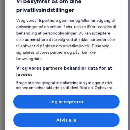
Vi bekymrer os om dine
Cookies
privatlivsindstillinger
Generelle vilkår for brug
Vi og vores
16
partnere gemmer og/eller får adgang til
Juridiske oplysninger/Kontakt os
oplysninger på en enhed, f.eks. unikke ID'er i cookies til
Retningslinjer for indhold og indberetning af indhold
behandling af personoplysninger. Du kan acceptere
eller administrere dine valg ved at klikke herunder eller
Hjælp
til enhver tid på siden om privatlivspolitik. Disse valg
signaleres til vores partnere og påvirker ikke
Kontakt os
browsingdata.
Ændr eller afbestil din reservation
Vi og vores partnere behandler data for at
Forløb og behandlingstider for refusion
levere:
Book en flyrejse med et tilgodehavende fra et flyselskab
Bruge præcise geografiske placeringsoplysninger. Aktivt
scanne enhedskarakteristika til identifikation. Opbevare
Internationale rejsedokumenter
og/eller tilgå oplysninger på en enhed. Tilpasset
annoncering og indhold, annoncerings- og
Jeg accepterer
indholdsmåling, målgruppeundersøgelser og udvikling af
tjenester.
Liste over partnere (leverandører)
Expedia, Inc. er ikke ansvarlig for indhold fra eksterne hjemmesider.
Afvis alle
© 2026 Expedia, Inc. – en del af Expedia Group. Alle rettigheder
forbeholdes. Expedia og Expedias logo er varemærker eller registrerede