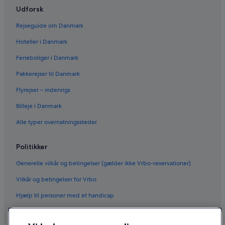
Udforsk
Rejseguide om Danmark
Hoteller i Danmark
Ferieboliger i Danmark
Pakkerejser til Danmark
Flyrejser – indenrigs
Billeje i Danmark
Alle typer overnatningssteder
Politikker
Generelle vilkår og betingelser (gælder ikke Vrbo-reservationer)
Vilkår og betingelser for Vrbo
Hjælp til personer med et handicap
Fortrolighed