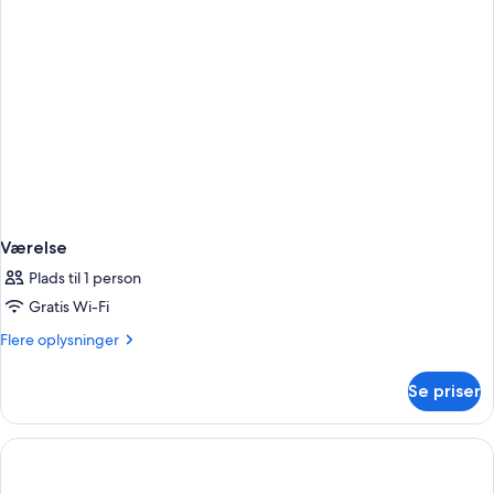
Værelse
Plads til 1 person
Gratis Wi-Fi
Flere
Flere oplysninger
oplysninger
om
Se priser
Værelse