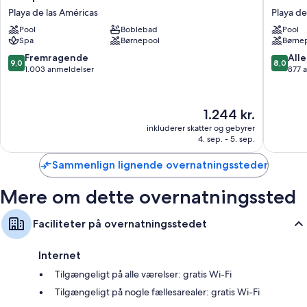
Palace
Suites
Playa de las Américas
Playa de
Hotel
Golf
Pool
Boblebad
Pool
Playa
&
Spa
Børnepool
Børne
de
SPA
las
Playa
9.0
8.0
Fremragende
Alle
9,0
8,0
Américas
de
ud
ud
1.003 anmeldelser
877 
las
af
af
América
10,
10,
Fremragende,
Alletider
Prisen
1.244 kr.
1.003
877
er
inkluderer skatter og gebyrer
anmeldelser
anmelde
1.244 kr.
4. sep. - 5. sep.
Sammenlign lignende overnatningssteder
Mere om dette overnatningssted
Faciliteter på overnatningsstedet
Internet
Tilgængeligt på alle værelser: gratis Wi-Fi
Tilgængeligt på nogle fællesarealer: gratis Wi-Fi