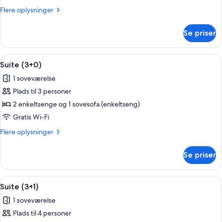
Flere
Flere oplysninger
oplysninger
om
Se priser
Suite
(2+2)
Indlæs
En dobbeltseng med to puder, et nat
4
Suite (3+0)
alle
1 soveværelse
billeder
Plads til 3 personer
af
Suite
2 enkeltsenge og 1 sovesofa (enkeltseng)
(3+0)
Gratis Wi-Fi
Flere
Flere oplysninger
oplysninger
om
Se priser
Suite
(3+0)
Indlæs
En dobbeltseng med to puder, et nat
4
Suite (3+1)
alle
1 soveværelse
billeder
Plads til 4 personer
af