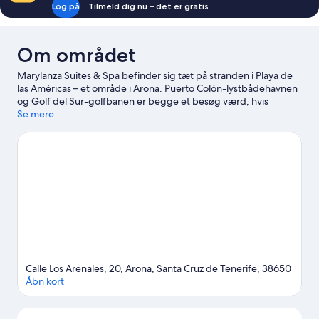
Log på
Tilmeld dig nu – det er gratis
Om området
Marylanza Suites & Spa befinder sig tæt på stranden i Playa de
las Américas – et område i Arona. Puerto Colón-lystbådehavnen
og Golf del Sur-golfbanen er begge et besøg værd, hvis
oplevelser står på agendaen. Er du mere interesseret i stedets
Se mere
natur, kan du med fordel besøge Las Vistas Strand og Playa de
las Américas. Ser du frem til et event eller en sportbegivenhed
under din rejse? Se, hvad Antonio Domínguez Alfonso Stadion
eller Magma Art and Congress Centre har på programmet.
Besøg vores rejseguide til Arona
Calle Los Arenales, 20, Arona, Santa Cruz de Tenerife, 38650
Åbn kort