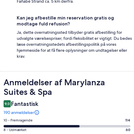
Fañabé Strand ca. 5 km derfra.
Kan jeg afbestille min reservation gratis og
modtage fuld refusion?
Ja, dette overnatningssted tilbyder gratis afbestilling for
udvalgte værelsespriser, fordi fleksibilitet er vigtigt. Du bedes
læse overnatningsstedets afbestillingspolitik på vores
hjemmeside for at få flere oplysninger om undtagelser eller
krav.
Anmeldelser
Anmeldelser af Marylanza
Suites & Spa
Fantastisk
9,0
190 anmeldelser
Bedømmelse
10 - Fremragende
114
på
Bedømmelse
8 - Udmærket
60
10