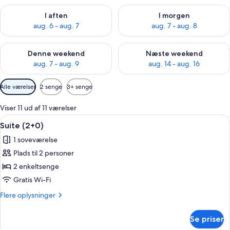
Tjek tilgængelighed for i aften aug. 6 - aug. 7
Tjek tilgængelighed for i morg
I aften
I morgen
aug. 6 - aug. 7
aug. 7 - aug. 8
Tjek tilgængelighed for denne weekend aug. 7 - aug. 9
Tjek tilgængelighed for næste
Denne weekend
Næste weekend
aug. 7 - aug. 9
aug. 14 - aug. 16
Tilgængelige
Alle værelser
2 senge
3+ senge
filtre
for
Viser 11 ud af 11 værelser
værelser
Indlæs
En dobbeltseng med to puder, et nat
4
Suite (2+0)
alle
1 soveværelse
billeder
Plads til 2 personer
af
Suite
2 enkeltsenge
(2+0)
Gratis Wi-Fi
Flere
Flere oplysninger
oplysninger
om
Se priser
Suite