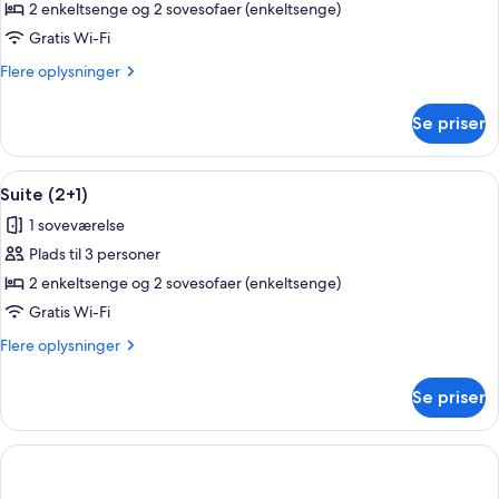
Suite
2 enkeltsenge og 2 sovesofaer (enkeltsenge)
(3+1)
Gratis Wi-Fi
Flere
Flere oplysninger
oplysninger
om
Se priser
Suite
(3+1)
Indlæs
En dobbeltseng med to puder, et nat
4
Suite (2+1)
alle
1 soveværelse
billeder
Plads til 3 personer
af
Suite
2 enkeltsenge og 2 sovesofaer (enkeltsenge)
(2+1)
Gratis Wi-Fi
Flere
Flere oplysninger
oplysninger
om
Se priser
Suite
(2+1)