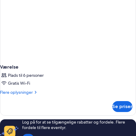
Værelse
Plads til 6 personer
Gratis Wi-Fi
Flere
Flere oplysninger
oplysninger
om
Se priser
Værelse
Log på for at se tilgængelige rabatter og fordele. Flere
fordele til flere eventyr.