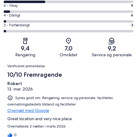
på
−
Bedømmelse
6 - Okay
9
8
Fremragende.
på
−
Bedømmelse
4 - Dårligt
4
114
6
Udmærket.
på
af
−
Bedømmelse
2 - Forfærdeligt
3
60
4
i
Okay.
på
af
−
alt
9
2
i
Dårligt.
190
af
−
alt
4
9,4
7,0
9,2
anmeldelser
i
Forfærdeligt.
190
af
Rengøring
Området
Service og personale
alt
3
anmeldelser
i
Anmeldelser
190
af
Verificeret anmeldelse
alt
anmeldelser
i
190
10/10 Fremragende
alt
anmeldelser
190
Robert
13. mar. 2026
anmeldelser
Synes godt om: Rengøring, service og personale, faciliteter,
overnatningsstedets tilstand og faciliteter
Oversæt med Google
Great location and very nice place.
Overnattede 2 nætter i marts 2026
0