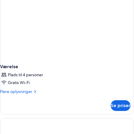
Værelse
Plads til 4 personer
Gratis Wi-Fi
Flere
Flere oplysninger
oplysninger
om
Se priser
Værelse