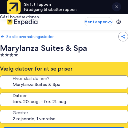
Skift til appen
Få adgang til rabatter i appen
Gå til hovedsektionen
Hent appen
Se alle overnatningssteder
Marylanza Suites & Spa
4.0-
stjernet
overnatningssted
Vælg datoer for at se priser
Hvor skal du hen?
Datoer
Gæster