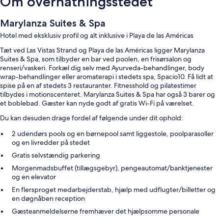
Om overnatningsstedet
Marylanza Suites & Spa
Hotel med eksklusiv profil og alt inklusive i Playa de las Américas
Tæt ved Las Vistas Strand og Playa de las Américas ligger Marylanza
Suites & Spa, som tilbyder en bar ved poolen, en frisørsalon og
renseri/vaskeri. Forkæl dig selv med Ayurveda-behandlinger, body
wrap-behandlinger eller aromaterapi i stedets spa, Spacio10. Få lidt at
spise på en af stedets 3 restauranter. Fitnesshold og pilatestimer
tilbydes i motionscenteret. Marylanza Suites & Spa har også 3 barer og
et boblebad. Gæster kan nyde godt af gratis Wi-Fi på værelset.
Du kan desuden drage fordel af følgende under dit ophold:
2 udendørs pools og en børnepool samt liggestole, poolparasoller
og en livredder på stedet
Gratis selvstændig parkering
Morgenmadsbuffet (tillægsgebyr), pengeautomat/banktjenester
og en elevator
En flersproget medarbejderstab, hjælp med udflugter/billetter og
en døgnåben reception
Gæsteanmeldelserne fremhæver det hjælpsomme personale