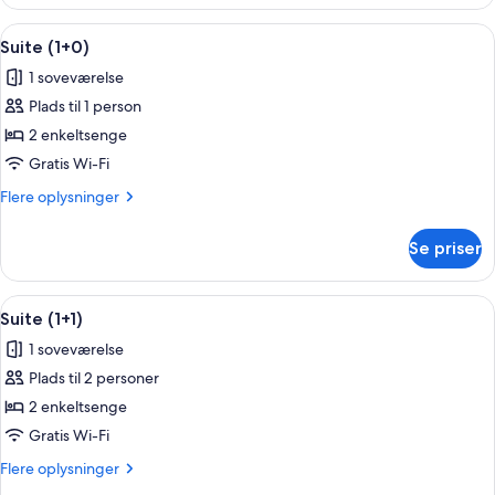
(2+0)
Indlæs
En dobbeltseng med to puder, et nat
4
Suite (1+0)
alle
1 soveværelse
billeder
Plads til 1 person
af
Suite
2 enkeltsenge
(1+0)
Gratis Wi-Fi
Flere
Flere oplysninger
oplysninger
om
Se priser
Suite
(1+0)
Indlæs
En moderne stue med sofa, sofabord 
7
Suite (1+1)
alle
1 soveværelse
billeder
Plads til 2 personer
af
Suite
2 enkeltsenge
(1+1)
Gratis Wi-Fi
Flere
Flere oplysninger
oplysninger