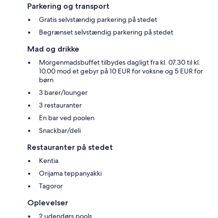
Parkering og transport
Gratis selvstændig parkering på stedet
Begrænset selvstændig parkering på stedet
Mad og drikke
Morgenmadsbuffet tilbydes dagligt fra kl. 07.30 til kl.
10.00 mod et gebyr på 10 EUR for voksne og 5 EUR for
børn
3 barer/lounger
3 restauranter
En bar ved poolen
Snackbar/deli
Restauranter på stedet
Kentia
Orijama teppanyakki
Tagoror
Oplevelser
2 udendørs pools