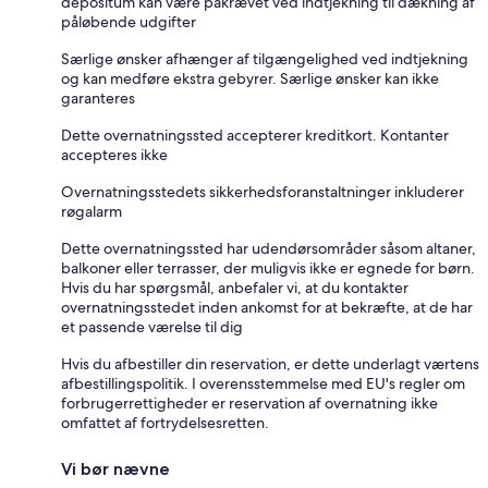
depositum kan være påkrævet ved indtjekning til dækning af
påløbende udgifter
Særlige ønsker afhænger af tilgængelighed ved indtjekning
og kan medføre ekstra gebyrer. Særlige ønsker kan ikke
garanteres
Dette overnatningssted accepterer kreditkort. Kontanter
accepteres ikke
Overnatningsstedets sikkerhedsforanstaltninger inkluderer
røgalarm
Dette overnatningssted har udendørsområder såsom altaner,
balkoner eller terrasser, der muligvis ikke er egnede for børn.
Hvis du har spørgsmål, anbefaler vi, at du kontakter
overnatningsstedet inden ankomst for at bekræfte, at de har
et passende værelse til dig
Hvis du afbestiller din reservation, er dette underlagt værtens
afbestillingspolitik. I overensstemmelse med EU's regler om
forbrugerrettigheder er reservation af overnatning ikke
omfattet af fortrydelsesretten.
Vi bør nævne