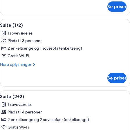
om
Se priser
Suite
(1+1)
Indlæs
En dobbeltseng med to puder, et nat
4
Suite (1+2)
alle
1 soveværelse
billeder
Plads til 3 personer
af
Suite
2 enkeltsenge og 1 sovesofa (enkeltseng)
(1+2)
Gratis Wi-Fi
Flere
Flere oplysninger
oplysninger
om
Se priser
Suite
(1+2)
Indlæs
En dobbeltseng med to puder, et nat
4
Suite (2+2)
alle
1 soveværelse
billeder
Plads til 4 personer
af
Suite
2 enkeltsenge og 2 sovesofaer (enkeltsenge)
(2+2)
Gratis Wi-Fi