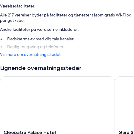
Værelsesfaciliteter
Alle 217 værelser byder på faciliteter og tjenester såsom gratis Wi-Fi og
pengeskabe.
Andre faciliteter på værelserne inkluderer:
Fladskærms-tv med digitale kanaler
Daglig rengøring og telefoner
Vis mere om overnatningsstedet
Lignende overnatningssteder
Cleopatra Palace Hotel
Gara Sui
Cleopatra
Gara
Cleopatra Palace Hotel
Gara S