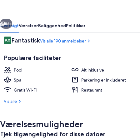
rige
Næste
56+
Oversigt
Værelser
Beliggenhed
Politikker
Anmeldelser
Fantastisk
9,0
Vis alle 190 anmeldelser
9,0 ud af 10.
Populære faciliteter
Pool
Alt inklusive
Spa
Parkering er inkluderet
Gratis Wi-Fi
Restaurant
Udendørsområde
Vis alle
Værelsesmuligheder
Tjek tilgængelighed for disse datoer