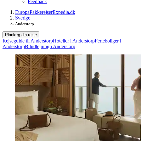
Feedback
Europa
Pakkerejser
Expedia.dk
Sverige
Anderstorp
Planlæg din rejse
Rejseguide til Anderstorp
Hoteller i Anderstorp
Ferieboliger i
Anderstorp
Biludlejning i Anderstorp