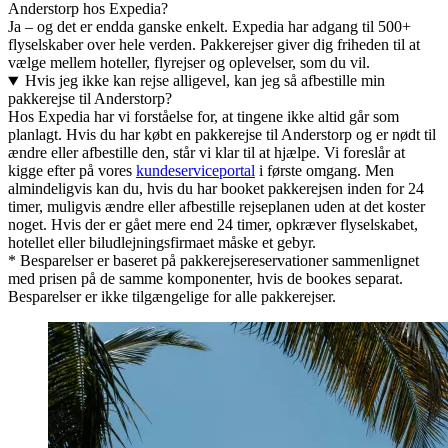
Anderstorp hos Expedia?
Ja – og det er endda ganske enkelt. Expedia har adgang til 500+
flyselskaber over hele verden. Pakkerejser giver dig friheden til at
vælge mellem hoteller, flyrejser og oplevelser, som du vil.
Hvis jeg ikke kan rejse alligevel, kan jeg så afbestille min
pakkerejse til Anderstorp?
Hos Expedia har vi forståelse for, at tingene ikke altid går som
planlagt. Hvis du har købt en pakkerejse til Anderstorp og er nødt til
ændre eller afbestille den, står vi klar til at hjælpe. Vi foreslår at
kigge efter på vores
kundeserviceportal
i første omgang. Men
almindeligvis kan du, hvis du har booket pakkerejsen inden for 24
timer, muligvis ændre eller afbestille rejseplanen uden at det koster
noget. Hvis der er gået mere end 24 timer, opkræver flyselskabet,
hotellet eller biludlejningsfirmaet måske et gebyr.
* Besparelser er baseret på pakkerejsereservationer sammenlignet
med prisen på de samme komponenter, hvis de bookes separat.
Besparelser er ikke tilgængelige for alle pakkerejser.