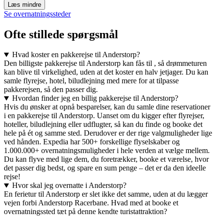
Læs mindre
Se overnatningssteder
Ofte stillede spørgsmål
Hvad koster en pakkerejse til Anderstorp?
Den billigste pakkerejse til Anderstorp kan fås til , så drømmeturen
kan blive til virkelighed, uden at det koster en halv jetjager. Du kan
samle flyrejse, hotel, biludlejning med mere for at tilpasse
pakkerejsen, så den passer dig.
Hvordan finder jeg en billig pakkerejse til Anderstorp?
Hvis du ønsker at opnå besparelser, kan du samle dine reservationer
i en pakkerejse til Anderstorp. Uanset om du kigger efter flyrejser,
hoteller, biludlejning eller udflugter, så kan du finde og booke det
hele på ét og samme sted. Derudover er der rige valgmuligheder lige
ved hånden. Expedia har 500+ forskellige flyselskaber og
1.000.000+ overnatningsmuligheder i hele verden at vælge mellem.
Du kan flyve med lige dem, du foretrækker, booke et værelse, hvor
det passer dig bedst, og spare en sum penge – det er da den ideelle
rejse!
Hvor skal jeg overnatte i Anderstorp?
En ferietur til Anderstorp er slet ikke det samme, uden at du lægger
vejen forbi Anderstorp Racerbane. Hvad med at booke et
overnatningssted tæt på denne kendte turistattraktion?