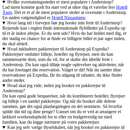
Hvilke overnatningssteder er mest populære i Anderstorp?
Lad turen komme godt fra start ved at sikre dig et værelse hos
Hotell
Åsen
. Det er et af de mest populære steder at overnatte i Anderstorp.
En anden valgmulighed er
Hotell Nissastigen
.
Hvor lang tid i forvejen bør jeg booke min ferie til Anderstorp?
Rejsende kan i reglen finde internationale flybilletter på Expedia op
til et år inden afrejse. Er du sent ude? Hvis du har heldet med dig, er
der stadig en chance for at finde en billigere billet et par uger inden,
du skal afsted.
Hvad inkluderer pakkerejser til Anderstorp på Expedia?
Pakkerejser omfatter billeje, hoteller og flyrejser, men du kan
sammensætte dem, som du vil, for at skabe din ideelle ferie i
Anderstorp. Du kan også tilføje nogle oplevelser og aktiviteter, når
du har foretaget din reservation. Valget er dit! Når du samler dine
reservationer på Expedia, får du adgang til rabatter, du ikke finder
andre steder.
Hvad skal jeg vide, inden jeg booker en pakkerejse til
Anderstorp?
Du kan opnå gode besparelser, når du kombinerer hoteller, flyrejser
og billeje i en samlet pakkerejse. Og når du booker alle delene
sammen, gør det også planlægningen en del nemmere. Så hvorfor
spilde din tid og dine penge? Uanset om du er ved at arrangere et
lækkert weekendophold for to eller en budgetvenlig tur med
familien, kan du kigge nærmere på vores pakkerejser.
Kan jeg selv vælge flyselskabet, når jeg booker en pakkerejse til