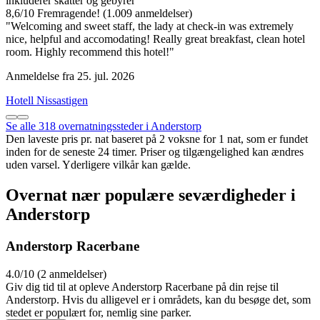
inkluderer skatter og gebyrer
8,6
/
10
Fremragende! (1.009 anmeldelser)
"Welcoming and sweet staff, the lady at check-in was extremely
nice, helpful and accomodating! Really great breakfast, clean hotel
room. Highly recommend this hotel!"
Anmeldelse fra 25. jul. 2026
Hotell Nissastigen
Se alle 318 overnatningssteder i Anderstorp
Den laveste pris pr. nat baseret på 2 voksne for 1 nat, som er fundet
inden for de seneste 24 timer. Priser og tilgængelighed kan ændres
uden varsel. Yderligere vilkår kan gælde.
Overnat nær populære seværdigheder i
Anderstorp
Anderstorp Racerbane
4.0/10 (2 anmeldelser)
Giv dig tid til at opleve Anderstorp Racerbane på din rejse til
Anderstorp. Hvis du alligevel er i områdets, kan du besøge det, som
stedet er populært for, nemlig sine parker.