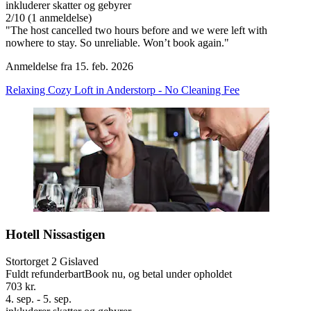
inkluderer skatter og gebyrer
2
/
10
(1 anmeldelse)
"The host cancelled two hours before and we were left with
nowhere to stay. So unreliable. Won’t book again."
Anmeldelse fra 15. feb. 2026
Relaxing Cozy Loft in Anderstorp - No Cleaning Fee
Hotell Nissastigen
Stortorget 2 Gislaved
Fuldt refunderbart
Book nu, og betal under opholdet
703 kr.
4. sep. - 5. sep.