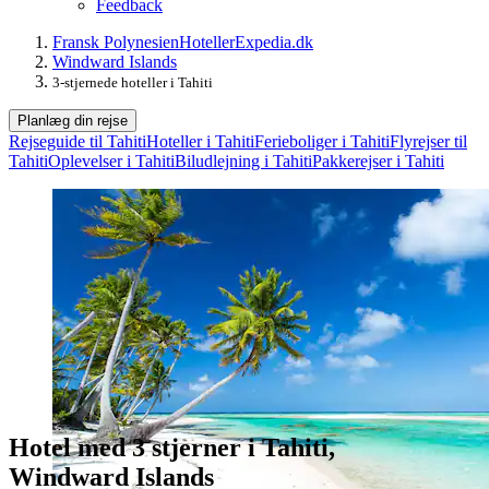
Feedback
Fransk Polynesien
Hoteller
Expedia.dk
Windward Islands
3-stjernede hoteller i Tahiti
Planlæg din rejse
Rejseguide til Tahiti
Hoteller i Tahiti
Ferieboliger i Tahiti
Flyrejser til
Tahiti
Oplevelser i Tahiti
Biludlejning i Tahiti
Pakkerejser i Tahiti
Hotel med 3 stjerner i Tahiti,
Windward Islands