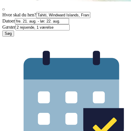
Hvor skal du hen?
Datoer
Gæster
Søg