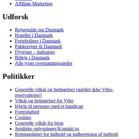
Affiliate Marketing
Udforsk
Rejseguide om Danmark
Hoteller i Danmark
Ferieboliger i Danmark
Pakkerejser til Danmark
Flyrejser – indenrigs
Billeje i Danmark
Alle typer overnatningssteder
Politikker
Generelle vilkår og betingelser (gælder ikke Vrbo-
reservationer)
Vilkår og betingelser for Vrbo
Hjælp til personer med et handicap
Fortrolighed
Cookies
Generelle vilkår for brug
Juridiske oplysninger/Kontakt os
Retningslinjer for indhold og indberetning af indhold