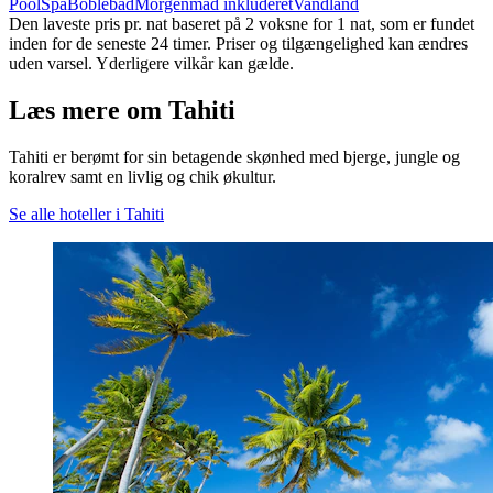
Pool
Spa
Boblebad
Morgenmad inkluderet
Vandland
Den laveste pris pr. nat baseret på 2 voksne for 1 nat, som er fundet
inden for de seneste 24 timer. Priser og tilgængelighed kan ændres
uden varsel. Yderligere vilkår kan gælde.
Læs mere om Tahiti
Tahiti er berømt for sin betagende skønhed med bjerge, jungle og
koralrev samt en livlig og chik økultur.
Se alle hoteller i Tahiti