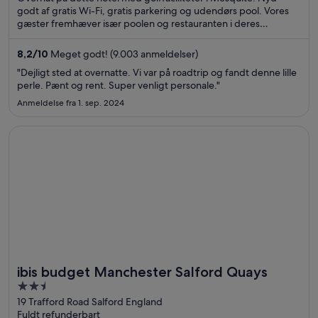
godt af gratis Wi-Fi, gratis parkering og udendørs pool. Vores
gæster fremhæver især poolen og restauranten i deres
anmeldelser. De populære seværdigheder Virgin River Casino
og Eureka Casino ligger i nærheden.
8,2
/
10
Meget godt! (9.003 anmeldelser)
"Dejligt sted at overnatte. Vi var på roadtrip og fandt denne lille
perle. Pænt og rent. Super venligt personale."
Anmeldelse fra 1. sep. 2024
Åbner i et nyt vindue
ibis budget Manchester Salford Quays
ibis budget Manchester Salford Quays
2.5
out
19 Trafford Road Salford England
Fuldt refunderbart
of