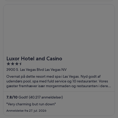
Åbner i et nyt vindue
Luxor Hotel and Casino
Luxor Hotel and Casino
3.5
out
3900 S. Las Vegas Blvd Las Vegas NV
of
Overnat på dette resort med spa i Las Vegas. Nyd godt af
5
udendørs pool, spa med fuld service og 10 restauranter. Vores
gæster fremhæver især morgenmaden og restauranten i deres
anmeldelser. De populære seværdigheder Casino at Luxor Las
Vegas og Excalibur Casino ligger i nærheden.
7,8
/
10
Godt! (40.217 anmeldelser)
"Very charming but run down"
Anmeldelse fra 27. jul. 2026