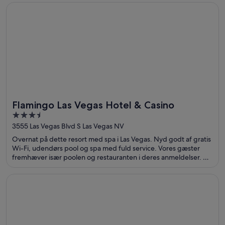
Åbner i et nyt vindue
Flamingo Las Vegas Hotel & Casino
Flamingo Las Vegas Hotel & Casino
3.5
out
3555 Las Vegas Blvd S Las Vegas NV
of
Overnat på dette resort med spa i Las Vegas. Nyd godt af gratis
5
Wi-Fi, udendørs pool og spa med fuld service. Vores gæster
fremhæver især poolen og restauranten i deres anmeldelser. De
populære seværdigheder The Linq og Colosseum ved Caesars
Palace ligger i nærheden.
Åbner i et nyt vindue
Circus Circus Hotel, Casino & Theme Park