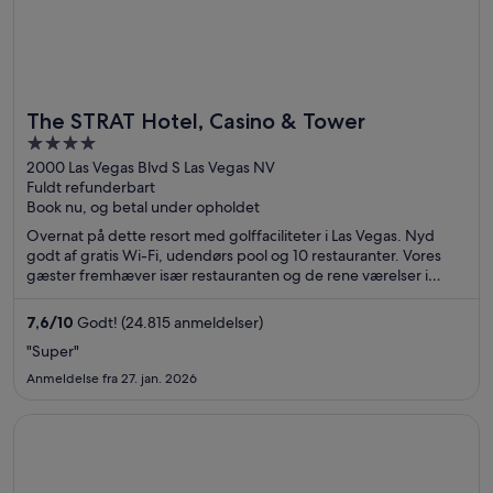
The STRAT Hotel, Casino & Tower
4
out
2000 Las Vegas Blvd S Las Vegas NV
Fuldt refunderbart
of
Book nu, og betal under opholdet
5
Overnat på dette resort med golffaciliteter i Las Vegas. Nyd
godt af gratis Wi-Fi, udendørs pool og 10 restauranter. Vores
gæster fremhæver især restauranten og de rene værelser i
deres anmeldelser. De populære seværdigheder The Strat og
Casino at Circus Circus ligger i nærheden.
7,6
/
10
Godt! (24.815 anmeldelser)
"Super"
Anmeldelse fra 27. jan. 2026
Åbner i et nyt vindue
Pod 51