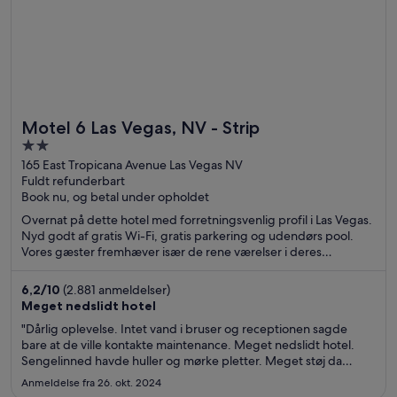
Motel 6 Las Vegas, NV - Strip
2
out
165 East Tropicana Avenue Las Vegas NV
Fuldt refunderbart
of
Book nu, og betal under opholdet
5
Overnat på dette hotel med forretningsvenlig profil i Las Vegas.
Nyd godt af gratis Wi-Fi, gratis parkering og udendørs pool.
Vores gæster fremhæver især de rene værelser i deres
anmeldelser. De populære seværdigheder MGM Grand Casino
og Casino at Luxor Las Vegas ligger i nærheden.
6,2
/
10
(2.881 anmeldelser)
Meget nedslidt hotel
"Dårlig oplevelse. Intet vand i bruser og receptionen sagde
bare at de ville kontakte maintenance. Meget nedslidt hotel.
Sengelinned havde huller og mørke pletter. Meget støj da
døren ikke sluttede til. Gabte nok 1 cm. Kan på ingen måde
Anmeldelse fra 26. okt. 2024
anbefales"