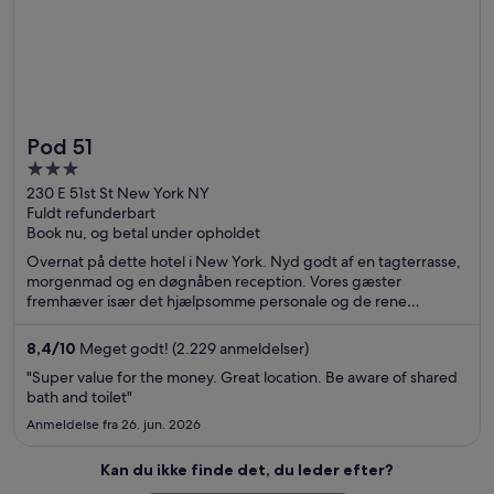
Pod 51
3
out
230 E 51st St New York NY
Fuldt refunderbart
of
Book nu, og betal under opholdet
5
Overnat på dette hotel i New York. Nyd godt af en tagterrasse,
morgenmad og en døgnåben reception. Vores gæster
fremhæver især det hjælpsomme personale og de rene
værelser i deres anmeldelser. De populære seværdigheder
Grand Central Terminal og 5th Avenue ligger i nærheden.
8,4
/
10
Meget godt! (2.229 anmeldelser)
"Super value for the money. Great location. Be aware of shared
bath and toilet"
Anmeldelse fra 26. jun. 2026
Kan du ikke finde det, du leder efter?