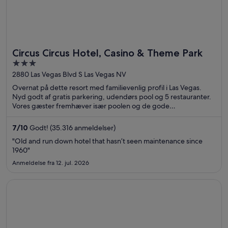
Circus Circus Hotel, Casino & Theme Park
3
out
2880 Las Vegas Blvd S Las Vegas NV
of
Overnat på dette resort med familievenlig profil i Las Vegas.
5
Nyd godt af gratis parkering, udendørs pool og 5 restauranter.
Vores gæster fremhæver især poolen og de gode
parkeringsmuligheder i deres anmeldelser. De populære
seværdigheder Casino at Circus Circus og The Strat ligger i
7
/
10
Godt! (35.316 anmeldelser)
nærheden.
"Old and run down hotel that hasn’t seen maintenance since
1960"
Anmeldelse fra 12. jul. 2026
Åbner i et nyt vindue
The STRAT Hotel, Casino & Tower