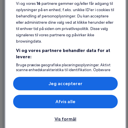
Vi og vores
16
partnere gemmer og/eller får adgang til
Juridiske oplysninger/Kontakt os
oplysninger på en enhed, f.eks. unikke ID'er i cookies til
Retningslinjer for indhold og indberetning af indhold
behandling af personoplysninger. Du kan acceptere
eller administrere dine valg ved at klikke herunder eller
Hjælp
til enhver tid på siden om privatlivspolitik. Disse valg
signaleres til vores partnere og påvirker ikke
Kontakt os
browsingdata.
Ændr eller afbestil din reservation
Vi og vores partnere behandler data for at
Forløb og behandlingstider for refusion
levere:
Book en flyrejse med et tilgodehavende fra et flyselskab
Bruge præcise geografiske placeringsoplysninger. Aktivt
scanne enhedskarakteristika til identifikation. Opbevare
Internationale rejsedokumenter
og/eller tilgå oplysninger på en enhed. Tilpasset
annoncering og indhold, annoncerings- og
Jeg accepterer
indholdsmåling, målgruppeundersøgelser og udvikling af
tjenester.
Liste over partnere (leverandører)
Expedia, Inc. er ikke ansvarlig for indhold fra eksterne hjemmesider.
Afvis alle
© 2026 Expedia, Inc. – en del af Expedia Group. Alle rettigheder
forbeholdes. Expedia og Expedias logo er varemærker eller registrerede
varemærker tilhørende Expedia, Inc.
Vis formål