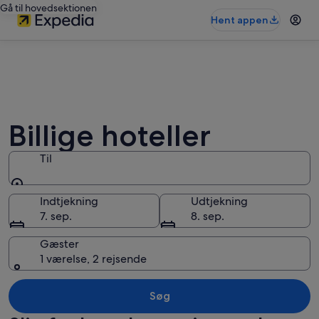
Gå til hovedsektionen
Hent appen
Billige hoteller
Til
Til
Indtjekning
Udtjekning
7. sep.
8. sep.
Gæster
1 værelse, 2 rejsende
Søg