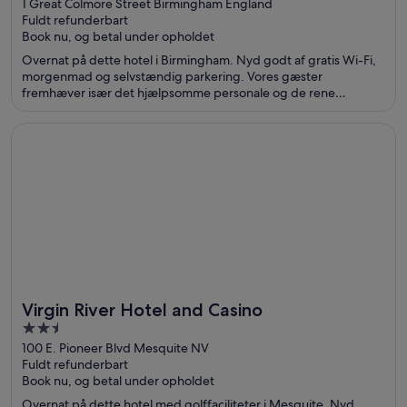
out
1 Great Colmore Street Birmingham England
Fuldt refunderbart
of
Book nu, og betal under opholdet
5
Overnat på dette hotel i Birmingham. Nyd godt af gratis Wi-Fi,
morgenmad og selvstændig parkering. Vores gæster
fremhæver især det hjælpsomme personale og de rene
værelser i deres anmeldelser. De populære seværdigheder
Utilita Arena Birmingham og Bullring & Grand Central ligger i
Åbner i et nyt vindue
Virgin River Hotel and Casino
nærheden.
Virgin River Hotel and Casino
2.5
out
100 E. Pioneer Blvd Mesquite NV
Fuldt refunderbart
of
Book nu, og betal under opholdet
5
Overnat på dette hotel med golffaciliteter i Mesquite. Nyd