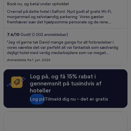
Book nu, og betal under opholdet
5
Overnat på dette hotel i Salford. Nyd godt af gratis Wi-Fi,
morgenmad og selvstændig parkering. Vores gæster
fremhæver især det hjælpsomme personale og de rene
værelser i deres anmeldelser. De populære seværdigheder Old
Trafford og Salford Quays ligger i nærheden.
7,6
/
10
Godt! (1.002 anmeldelser)
"Jeg vil gerne tak David mange gange for alt forbredelser i
vores værelse det var perfekt alt var fantastisk som sædvanlig
dejligt hotel med venlig medarbejdere som var meget
hjælpsomme vi har haft et fantastisk weekend og jeg glæder
Anmeldelse fra 1. jun. 2026
allerede til at komme tilbage igen"
Log på, og få 15% rabat i
gennemsnit på tusindvis af
hoteller
Log på
Tilmeld dig nu – det er gratis
Åbner i et nyt vindue
Excalibur Hotel & Casino