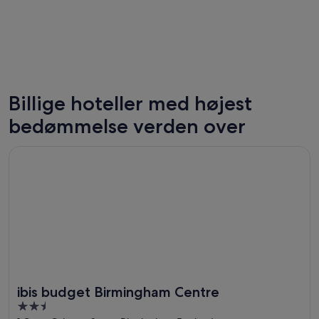
Billige hoteller med højest
Las Vegas
London
bedømmelse verden over
194 lavprishoteller
988 lavpr
Åbner i et nyt vindue
ibis budget Birmingham Centre
ibis budget Birmingham Centre
2.5