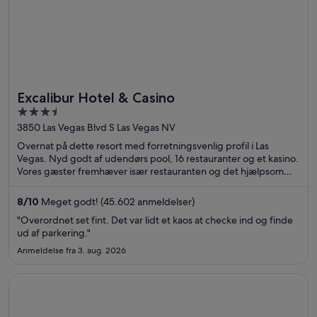
Excalibur Hotel & Casino
3.5
out
3850 Las Vegas Blvd S Las Vegas NV
of
Overnat på dette resort med forretningsvenlig profil i Las
5
Vegas. Nyd godt af udendørs pool, 16 restauranter og et kasino.
Vores gæster fremhæver især restauranten og det hjælpsomme
personale i deres anmeldelser. De populære seværdigheder
Casino at Luxor Las Vegas og Excalibur Casino ligger i nærheden.
8
/
10
Meget godt! (45.602 anmeldelser)
"Overordnet set fint. Det var lidt et kaos at checke ind og finde
ud af parkering."
Anmeldelse fra 3. aug. 2026
Åbner i et nyt vindue
Motel 6 Las Vegas, NV - Strip