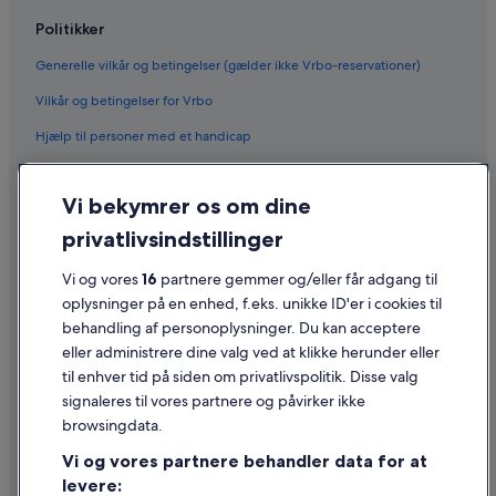
Politikker
Generelle vilkår og betingelser (gælder ikke Vrbo-reservationer)
Vilkår og betingelser for Vrbo
Hjælp til personer med et handicap
Fortrolighed
Vi bekymrer os om dine
Cookies
privatlivsindstillinger
Generelle vilkår for brug
Juridiske oplysninger/Kontakt os
Vi og vores
16
partnere gemmer og/eller får adgang til
oplysninger på en enhed, f.eks. unikke ID'er i cookies til
Retningslinjer for indhold og indberetning af indhold
behandling af personoplysninger. Du kan acceptere
eller administrere dine valg ved at klikke herunder eller
Hjælp
til enhver tid på siden om privatlivspolitik. Disse valg
signaleres til vores partnere og påvirker ikke
Kontakt os
browsingdata.
Ændr eller afbestil din reservation
Vi og vores partnere behandler data for at
Forløb og behandlingstider for refusion
levere: