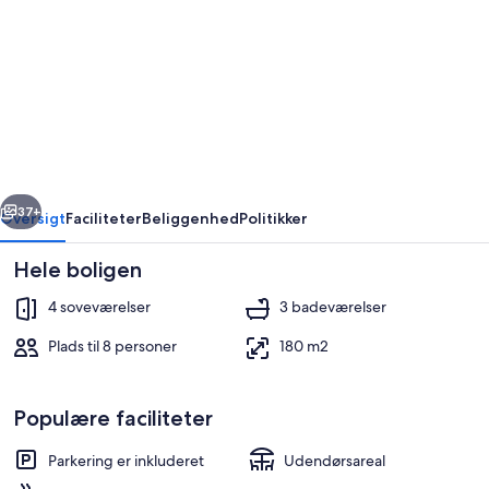
4
Star
Holiday
Home
in
Maloy
rige
Næste
37+
Oversigt
Faciliteter
Beliggenhed
Politikker
Hele boligen
4 soveværelser
3 badeværelser
Plads til 8 personer
180 m2
Populære faciliteter
Hus | Strand | Tæt på stranden, fiskeri
Parkering er inkluderet
Udendørsareal