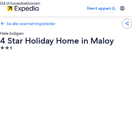
Gå til hovedsektionen
Hent appen
Se alle overnatningssteder
Hele boligen
4 Star Holiday Home in Maloy
2.5-
stjernet
overnatningssted
Billedgalleri
for