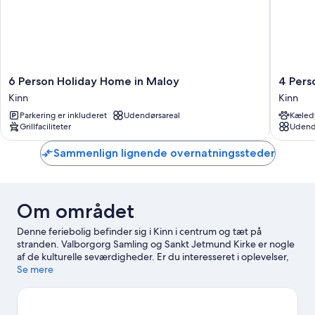
6
4
6 Person Holiday Home in Maloy
4 Pers
Person
Person
Kinn
Kinn
Holiday
Holiday
Parkering er inkluderet
Udendørsareal
Kæledy
Home
Home
Grillfaciliteter
Udend
in
in
Maloy
Maloy-
Sammenlign lignende overnatningssteder
Kinn
by
Traum
Kinn
Om området
Denne feriebolig befinder sig i Kinn i centrum og tæt på
stranden. Valborgorg Samling og Sankt Jetmund Kirke er nogle
af de kulturelle seværdigheder. Er du interesseret i oplevelser,
kan du udforske Selje Havn og Hakalle Have.
Se mere
Besøg vores
rejseguide til Måløy
Vis flere feriehuse i Måløy