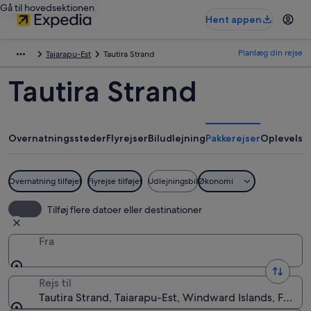
Gå til hovedsektionen
Hent appen
Planlæg din rejse
Taiarapu-Est
Tautira Strand
Tautira Strand
Overnatningssteder
Flyrejser
Biludlejning
Pakkerejser
Oplevelse
Overnatning tilføjet
Flyrejse tilføjet
Udlejningsbil
Økonomi
Tilføj flere datoer eller destinationer
Fra
Rejs til
Tautira Strand, Taiarapu-Est, Windward Islands, Frans