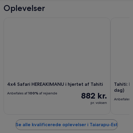
Oplevelser
4x4 Safari HEREAKIMANU i hjertet af Tahiti
Tahiti: Bes
4x4 Safari HEREAKIMANU i hjertet af Tahiti
Tahiti: 
dag)
882 kr.
Anbefales af
100%
af rejsende
Anbefales 
pr. voksen
Se alle kvalificerede oplevelser i Taiarapu-Est