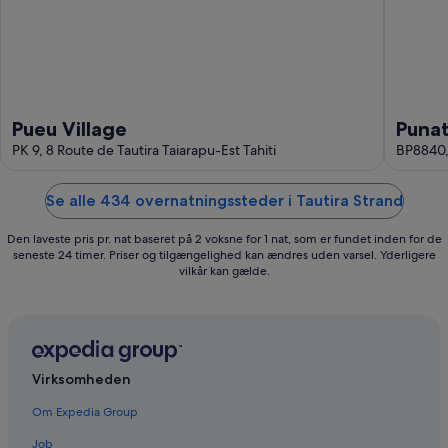
Pueu Village
Punat
PK 9, 8 Route de Tautira Taiarapu-Est Tahiti
BP8840, 
Se alle 434 overnatningssteder i Tautira Strand
Den laveste pris pr. nat baseret på 2 voksne for 1 nat, som er fundet inden for de
seneste 24 timer. Priser og tilgængelighed kan ændres uden varsel. Yderligere
vilkår kan gælde.
Virksomheden
Om Expedia Group
Job