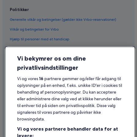
Politikker
Generelle vilkår og betingelser (gælder ikke Vrbo-reservationer)
Vilkår og betingelser for Vrbo
Hjælp til personer med et handicap
Fortrolighed
Vi bekymrer os om dine
Cookies
privatlivsindstillinger
Generelle vilkår for brug
Vi og vores
16
partnere gemmer og/eller får adgang til
Juridiske oplysninger/Kontakt os
oplysninger på en enhed, f.eks. unikke ID'er i cookies til
Retningslinjer for indhold og indberetning af indhold
behandling af personoplysninger. Du kan acceptere
eller administrere dine valg ved at klikke herunder eller
Hjælp
til enhver tid på siden om privatlivspolitik. Disse valg
signaleres til vores partnere og påvirker ikke
Kontakt os
browsingdata.
Ændr eller afbestil din reservation
Vi og vores partnere behandler data for at
Forløb og behandlingstider for refusion
levere: