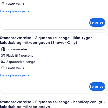
1
Gratis Wi-Fi
kingsize-
Flere
Flere oplysninger
seng
oplysninger
om
-
Se priser
Standardværelse
handicapvenligt
-
-
1
Indlæs
Et hotelværelse med to senge, et skriv
8
køleskab
kingsize-
Standardværelse - 2 queensize-senge - ikke-ryger -
alle
seng
og
køleskab og mikrobølgeovn (Shower Only)
-
billeder
mikrobølgeovn
1 soveværelse
handicapvenligt
af
-
Plads til 4 personer
Standardværelse
køleskab
2 queensize-senge
-
og
mikrobølgeovn
2
Gratis Wi-Fi
queensize-
Flere
Flere oplysninger
senge
oplysninger
om
-
Se priser
Standardværelse
ikke-
-
ryger
2
Indlæs
Et hotelværelse med to senge, et skriv
7
-
queensize-
Standardværelse - 2 queensize-senge - handicapvenligt -
alle
senge
køleskab
køleskab og mikrobølgeovn