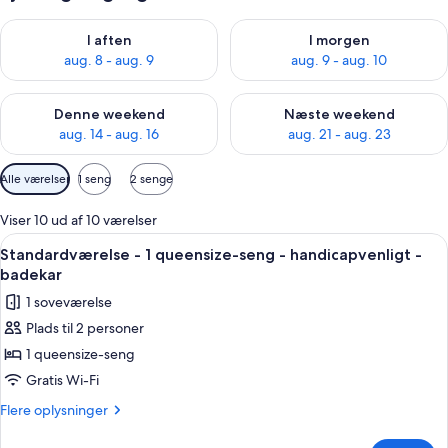
Tjek tilgængelighed for i aften aug. 8 - aug. 9
Tjek tilgængelighed for i morg
I aften
I morgen
aug. 8 - aug. 9
aug. 9 - aug. 10
Tjek tilgængelighed for denne weekend aug. 14 - aug. 16
Tjek tilgængelighed for næste
Denne weekend
Næste weekend
aug. 14 - aug. 16
aug. 21 - aug. 23
Tilgængelige
Alle værelser
1 seng
2 senge
filtre
for
Viser 10 ud af 10 værelser
værelser
Indlæs
Et hotelværelse med en stor seng, sen
6
Standardværelse - 1 queensize-seng - handicapvenligt -
alle
badekar
billeder
1 soveværelse
af
Plads til 2 personer
Standardværelse
1 queensize-seng
-
1
Gratis Wi-Fi
queensize-
Flere
Flere oplysninger
seng
oplysninger
om