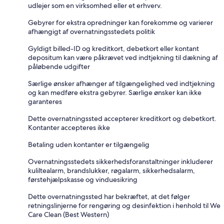
udlejer som en virksomhed eller et erhverv.
Gebyrer for ekstra opredninger kan forekomme og varierer
afhængigt af overnatningsstedets politik
Gyldigt billed-ID og kreditkort, debetkort eller kontant
depositum kan være påkrævet ved indtjekning til dækning af
påløbende udgifter
Særlige ønsker afhænger af tilgængelighed ved indtjekning
og kan medføre ekstra gebyrer. Særlige ønsker kan ikke
garanteres
Dette overnatningssted accepterer kreditkort og debetkort.
Kontanter accepteres ikke
Betaling uden kontanter er tilgængelig
Overnatningsstedets sikkerhedsforanstaltninger inkluderer
kuliltealarm, brandslukker, røgalarm, sikkerhedsalarm,
førstehjælpskasse og vinduesikring
Dette overnatningssted har bekræftet, at det følger
retningslinjerne for rengøring og desinfektion i henhold til We
Care Clean (Best Western)