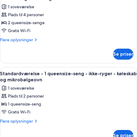
-
billeder
og
1 soveværelse
ikke-
af
mikrobølgeovn
ryger
Plads til 4 personer
Standardværelse
-
(Shower
2 queensize-senge
-
køleskab
Only)
og
2
Gratis Wi-Fi
mikrobølgeovn
queensize-
Flere
Flere oplysninger
(Shower
senge
oplysninger
Only)
om
-
Se priser
Standardværelse
handicapvenligt
-
-
2
Indlæs
Et hotelværelse med en stor seng, sen
4
køleskab
queensize-
Standardværelse - 1 queensize-seng - ikke-ryger - køleskab
alle
senge
og
og mikrobølgeovn
-
billeder
mikrobølgeovn
1 soveværelse
handicapvenligt
af
-
Plads til 2 personer
Standardværelse
køleskab
1 queensize-seng
-
og
mikrobølgeovn
1
Gratis Wi-Fi
queensize-
Flere
Flere oplysninger
seng
oplysninger
om
-
Se priser