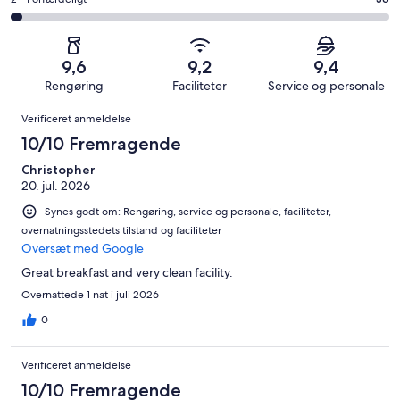
Bedømmelse
222
4
i
Okay.
på
af
−
alt
60
2
i
Dårligt.
1227
af
−
alt
16
9,6
9,2
9,4
anmeldelser
i
Forfærdeligt.
1227
af
Rengøring
Faciliteter
Service og personale
alt
38
anmeldelser
i
Anmeldelser
1227
af
Verificeret anmeldelse
alt
anmeldelser
i
1227
10/10 Fremragende
alt
anmeldelser
1227
Christopher
20. jul. 2026
anmeldelser
Synes godt om: Rengøring, service og personale, faciliteter,
overnatningsstedets tilstand og faciliteter
Oversæt med Google
Great breakfast and very clean facility.
Overnattede 1 nat i juli 2026
0
Verificeret anmeldelse
10/10 Fremragende