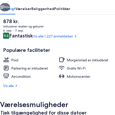
rige
Næste
32+
Oversigt
Værelser
Beliggenhed
Politikker
Den
878 kr.
nuværende
inkluderer skatter og gebyrer
pris
6. sep. - 7. sep.
er
Anmeldelser
Fantastisk
9,2
Vis alle 1.227 anmeldelser
9,2 ud af 10.
878 kr.
Populære faciliteter
Pool
Morgenmad er inkluderet
Lobby
Parkering er inkluderet
Gratis Wi-Fi
Aircondition
Motionscenter
Vis alle
Værelsesmuligheder
Tjek tilgængelighed for disse datoer