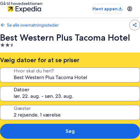
Gå til hovedsektionen
Hent appen
Se alle overnatningssteder
Best Western Plus Tacoma Hotel
2.5-
stjernet
overnatningssted
Vælg datoer for at se priser
Hvor skal du hen?
Datoer
Gæster
Søg