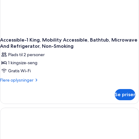
mikrobølgeovn
(Shower
Only)
Accessible-1 King, Mobility Accessible, Bathtub, Microwave
And Refrigerator, Non-Smoking
Plads til 2 personer
1 kingsize-seng
Gratis Wi-Fi
Flere
Flere oplysninger
oplysninger
om
Se priser
Accessible-
1
King,
Mobility
Accessible,
Bathtub,
Microwave
And