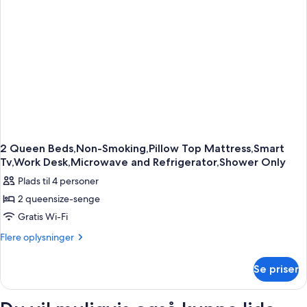
Non-
Smoking
2 Queen Beds,Non-Smoking,Pillow Top Mattress,Smart
Tv,Work Desk,Microwave and Refrigerator,Shower Only
Plads til 4 personer
2 queensize-senge
Gratis Wi-Fi
Flere
Flere oplysninger
oplysninger
om
Se priser
2
Queen
Beds,Non-