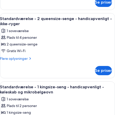
-
Se priser
Standardværelse
handicapvenligt
-
-
1
Indlæs
Et hotelværelse med to senge, et skriv
10
badekar
queensize-
Standardværelse - 2 queensize-senge - handicapvenligt -
alle
seng
ikke-ryger
-
billeder
1 soveværelse
handicapvenligt
af
-
Plads til 4 personer
Standardværelse
badekar
2 queensize-senge
-
2
Gratis Wi-Fi
queensize-
Flere
Flere oplysninger
senge
oplysninger
om
-
Se priser
Standardværelse
handicapvenligt
-
-
2
Indlæs
Et hotelværelse med en stor seng, sen
9
ikke-
queensize-
Standardværelse - 1 kingsize-seng - handicapvenligt -
alle
senge
ryger
køleskab og mikrobølgeovn
-
billeder
1 soveværelse
handicapvenligt
af
-
Plads til 2 personer
Standardværelse
ikke-
1 kingsize-seng
-
ryger