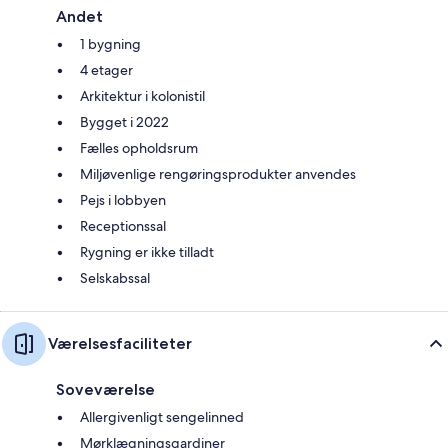
Andet
1 bygning
4 etager
Arkitektur i kolonistil
Bygget i 2022
Fælles opholdsrum
Miljøvenlige rengøringsprodukter anvendes
Pejs i lobbyen
Receptionssal
Rygning er ikke tilladt
Selskabssal
Værelsesfaciliteter
Soveværelse
Allergivenligt sengelinned
Mørklægningsgardiner