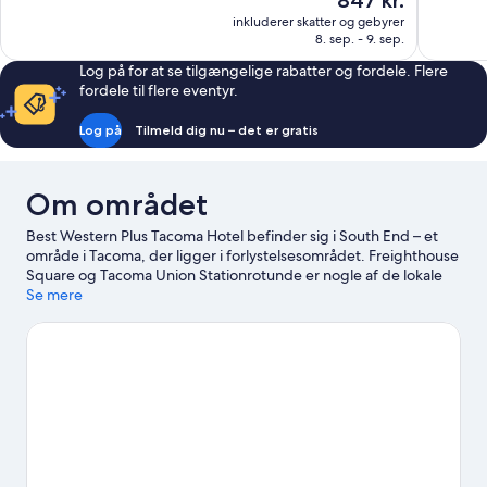
847 kr.
3.115
1.008
er
inkluderer skatter og gebyrer
anmeldelser
anmeldels
847 kr.
8. sep. - 9. sep.
Log på for at se tilgængelige rabatter og fordele. Flere
fordele til flere eventyr.
Log på
Tilmeld dig nu – det er gratis
Om området
Best Western Plus Tacoma Hotel befinder sig i South End – et
område i Tacoma, der ligger i forlystelsesområdet. Freighthouse
Square og Tacoma Union Stationrotunde er nogle af de lokale
seværdigheder, du kan opleve. Er du mere interesseret i at
Se mere
udforske naturen, kan du kigge forbi Point Defiance Park og
Dash Point State Park. Deltag i et event eller en
sportbegivenhed ved Tacoma Dome, og giv dig selv tid til at
opleve Wild Waves Theme and Water Park, som er en af
topseværdighederne.
Besøg vores rejseguide til Tacoma