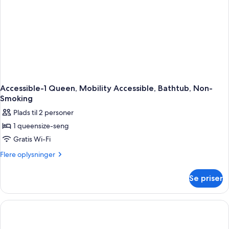
Refrigerator,
Non-
Smoking
Accessible-1 Queen, Mobility Accessible, Bathtub, Non-
Smoking
Plads til 2 personer
1 queensize-seng
Gratis Wi-Fi
Flere
Flere oplysninger
oplysninger
om
Se priser
Accessible-
1
Queen,
Mobility
Accessible,
Bathtub,