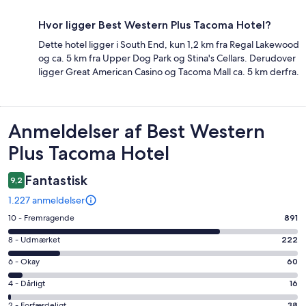
Hvor ligger Best Western Plus Tacoma Hotel?
Dette hotel ligger i South End, kun 1,2 km fra Regal Lakewood
og ca. 5 km fra Upper Dog Park og Stina's Cellars. Derudover
ligger Great American Casino og Tacoma Mall ca. 5 km derfra.
Anmeldelser
Anmeldelser af Best Western
Plus Tacoma Hotel
Fantastisk
9,2
1.227 anmeldelser
Bedømmelse
10 - Fremragende
891
på
Bedømmelse
8 - Udmærket
222
10
på
−
Bedømmelse
6 - Okay
60
8
Fremragende.
på
−
Bedømmelse
4 - Dårligt
16
891
6
Udmærket.
på
af
−
2 - Forfærdeligt
38