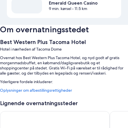
Emerald Queen Casino
9 min. kørsel
- 11.5 km
Om overnatningsstedet
Best Western Plus Tacoma Hotel
Hotel i nærheden af Tacoma Dome
Overnat hos Best Western Plus Tacoma Hotel, og nyd godt af gratis
morgenmadsbuffet, en købmand/dagligvarebutik og et
shoppingcenter på stedet. Gratis Wi-Fi på værelset er til rådighed for
alle gæster, og der tilbydes en legeplads og renseri/vaskeri.
Yderligere fordele inkluderer:
Oplysninger om afbestillingsrettigheder
En indendørs pool samt liggestole
Gratis selvstændig parkering
Lignende overnatningssteder
En ladestander til elbiler, hurtig udtjekning og bagageopbevaring
Hjælp med udflugter/billetter, en døgnåben reception og
Hotel Murano
La Quint
pengeautomat/banktjenester
Gæsteanmeldelserne fremhæver morgenmaden og det