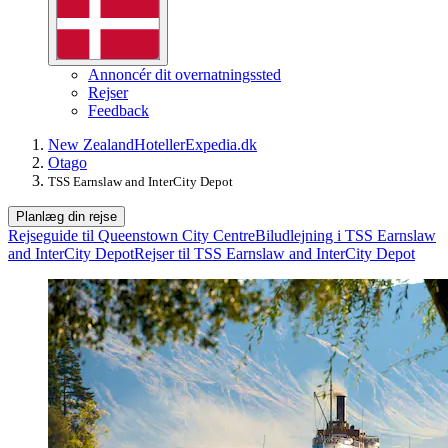
Annoncér dit overnatningssted
Rejser
Feedback
New Zealand
Hoteller
Expedia.dk
Otago
TSS Earnslaw and InterCity Depot
Planlæg din rejse
Rejseguide til Queenstown City Centre
Biludlejning i TSS Earnslaw
and InterCity Depot
Rejser til TSS Earnslaw and InterCity Depot