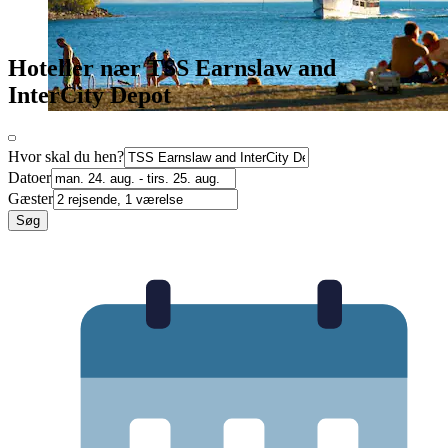
Hoteller nær TSS Earnslaw and
InterCity Depot
Hvor skal du hen?
Datoer
Gæster
Søg