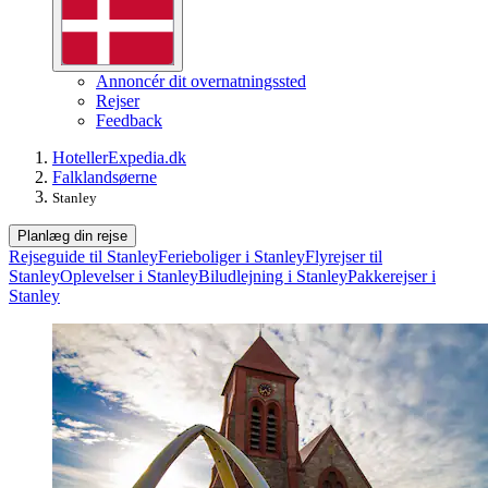
Annoncér dit overnatningssted
Rejser
Feedback
Hoteller
Expedia.dk
Falklandsøerne
Stanley
Planlæg din rejse
Rejseguide til Stanley
Ferieboliger i Stanley
Flyrejser til
Stanley
Oplevelser i Stanley
Biludlejning i Stanley
Pakkerejser i
Stanley