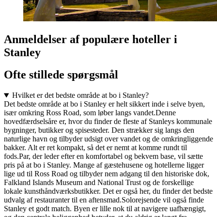
Anmeldelser af populære hoteller i
Stanley
Ofte stillede spørgsmål
Hvilket er det bedste område at bo i Stanley?
Det bedste område at bo i Stanley er helt sikkert inde i selve byen,
især omkring Ross Road, som løber langs vandet.Denne
hovedfærdselsåre er, hvor du finder de fleste af Stanleys kommunale
bygninger, butikker og spisesteder. Den strækker sig langs den
naturlige havn og tilbyder udsigt over vandet og de omkringliggende
bakker. Alt er ret kompakt, så det er nemt at komme rundt til
fods.Par, der leder efter en komfortabel og bekvem base, vil sætte
pris på at bo i Stanley. Mange af gæstehusene og hotellerne ligger
lige ud til Ross Road og tilbyder nem adgang til den historiske dok,
Falkland Islands Museum and National Trust og de forskellige
lokale kunsthåndværksbutikker. Det er også her, du finder det bedste
udvalg af restauranter til en aftensmad.Solorejsende vil også finde
Stanley et godt match. Byen er lille nok til at navigere uafhængigt,