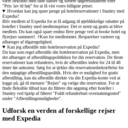
være fleksibel med dine datoer og sortere søgeresultaterne efter
"Pris: lav til høj" for at få vist vores billigste priser.
Hvordan kan jeg spare penge på hotelreservationer i Stanley med
Expedia?
Bliv medlem af Expedia for at få adgang til øjeblikkelige rabatter på
hoteller i Stanley med medlemspriser. Det er nemt og gratis at blive
medlem. Du kan også spare endnu flere penge ved at booke hotel og
flyrejser sammen†. †Kun for medlemmer. Besparelser varierer og
afhænger af tilgængelighed.
Kan jeg afbestille min hotelreservation på Expedia?
Du kan som regel afbestille din hotelreservation på Expedia, men
det afhænger af afbestillingspolitikken for din reservation. De fleste
reservationer kan refunderes, hvis de afbestilles inden for 24 til 48
timer før ankomst. Sørg for at tjekke din reservationsbekræftelse for
den nøjagtige afbestillingspolitik. Hvis der er mulighed for gratis
afbestilling, kan du afbestille direkte via din Expedia-konto ved at
logge på, gå til menuen "Rejser" og vælge din reservation. For at
finde fleksible tilbud kan du filtrere din søgning efter hoteller i
Stanley ved hjælp af filteret "Fuldt refunderbart overnatningssted"
under "Afbestillingsmuligheder".
Udforsk en verden af forskellige rejser
med Expedia