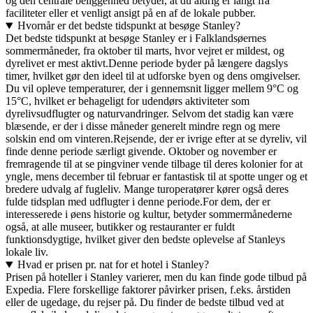
og den centrale beliggenhed betyder, at du aldrig er langt fra
faciliteter eller et venligt ansigt på en af de lokale pubber.
Hvornår er det bedste tidspunkt at besøge Stanley?
Det bedste tidspunkt at besøge Stanley er i Falklandsøernes
sommermåneder, fra oktober til marts, hvor vejret er mildest, og
dyrelivet er mest aktivt.Denne periode byder på længere dagslys
timer, hvilket gør den ideel til at udforske byen og dens omgivelser.
Du vil opleve temperaturer, der i gennemsnit ligger mellem 9°C og
15°C, hvilket er behageligt for udendørs aktiviteter som
dyrelivsudflugter og naturvandringer. Selvom det stadig kan være
blæsende, er der i disse måneder generelt mindre regn og mere
solskin end om vinteren.Rejsende, der er ivrige efter at se dyreliv, vil
finde denne periode særligt givende. Oktober og november er
fremragende til at se pingviner vende tilbage til deres kolonier for at
yngle, mens december til februar er fantastisk til at spotte unger og et
bredere udvalg af fugleliv. Mange turoperatører kører også deres
fulde tidsplan med udflugter i denne periode.For dem, der er
interesserede i øens historie og kultur, betyder sommermånederne
også, at alle museer, butikker og restauranter er fuldt
funktionsdygtige, hvilket giver den bedste oplevelse af Stanleys
lokale liv.
Hvad er prisen pr. nat for et hotel i Stanley?
Prisen på hoteller i Stanley varierer, men du kan finde gode tilbud på
Expedia. Flere forskellige faktorer påvirker prisen, f.eks. årstiden
eller de ugedage, du rejser på. Du finder de bedste tilbud ved at