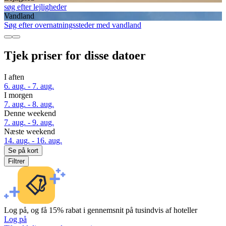
søg efter lejligheder
Vandland
Søg efter overnatningssteder med vandland
Tjek priser for disse datoer
I aften
6. aug. - 7. aug.
I morgen
7. aug. - 8. aug.
Denne weekend
7. aug. - 9. aug.
Næste weekend
14. aug. - 16. aug.
Se på kort
Filtrer
Log på, og få 15% rabat i gennemsnit på tusindvis af hoteller
Log på