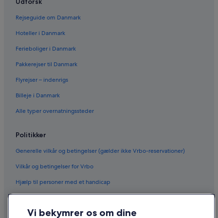
Udforsk
Rejseguide om Danmark
Hoteller i Danmark
Ferieboliger i Danmark
Pakkerejser til Danmark
Flyrejser – indenrigs
Billeje i Danmark
Alle typer overnatningssteder
Politikker
Generelle vilkår og betingelser (gælder ikke Vrbo-reservationer)
Vilkår og betingelser for Vrbo
Hjælp til personer med et handicap
Fortrolighed
Vi bekymrer os om dine
Cookies