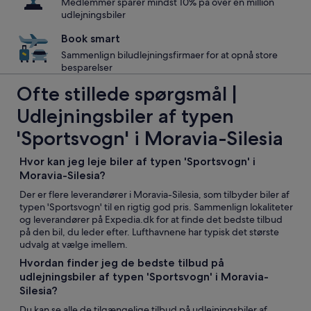
Medlemmer sparer mindst 10% på over én million
udlejningsbiler
Book smart
Sammenlign biludlejningsfirmaer for at opnå store
besparelser
Ofte stillede spørgsmål |
Udlejningsbiler af typen
'Sportsvogn' i Moravia-Silesia
Hvor kan jeg leje biler af typen 'Sportsvogn' i
Moravia-Silesia?
Der er flere leverandører i Moravia-Silesia, som tilbyder biler af
typen 'Sportsvogn' til en rigtig god pris. Sammenlign lokaliteter
og leverandører på Expedia.dk for at finde det bedste tilbud
på den bil, du leder efter. Lufthavnene har typisk det største
udvalg at vælge imellem.
Hvordan finder jeg de bedste tilbud på
udlejningsbiler af typen 'Sportsvogn' i Moravia-
Silesia?
Du kan se alle de tilgængelige tilbud på udlejningsbiler af