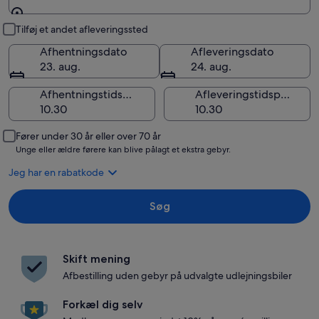
Afhentning og aflevering
Tilføj et andet afleveringssted
Afhentningsdato
Afleveringsdato
23. aug.
24. aug.
Afhentningstidspunkt
Afleveringstidspunkt
Fører under 30 år eller over 70 år
Unge eller ældre førere kan blive pålagt et ekstra gebyr.
Jeg har en rabatkode
Søg
Skift mening
Afbestilling uden gebyr på udvalgte udlejningsbiler
Forkæl dig selv