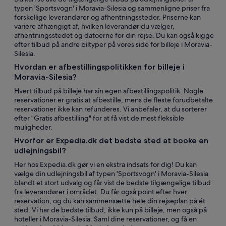
typen 'Sportsvogn' i Moravia-Silesia og sammenligne priser fra
forskellige leverandører og afhentningssteder. Priserne kan
variere afhængigt af, hvilken leverandør du vælger,
afhentningsstedet og datoerne for din rejse. Du kan også kigge
efter tilbud på andre biltyper på vores side for billeje i Moravia-
Silesia.
Hvordan er afbestillingspolitikken for billeje i
Moravia-Silesia?
Hvert tilbud på billeje har sin egen afbestillingspolitik. Nogle
reservationer er gratis at afbestille, mens de fleste forudbetalte
reservationer ikke kan refunderes. Vi anbefaler, at du sorterer
efter "Gratis afbestilling" for at få vist de mest fleksible
muligheder.
Hvorfor er Expedia.dk det bedste sted at booke en
udlejningsbil?
Her hos Expedia.dk gør vi en ekstra indsats for dig! Du kan
vælge din udlejningsbil af typen 'Sportsvogn' i Moravia-Silesia
blandt et stort udvalg og får vist de bedste tilgængelige tilbud
fra leverandører i området. Du får også point efter hver
reservation, og du kan sammensætte hele din rejseplan på ét
sted. Vi har de bedste tilbud, ikke kun på billeje, men også på
hoteller i Moravia-Silesia. Saml dine reservationer, og få en