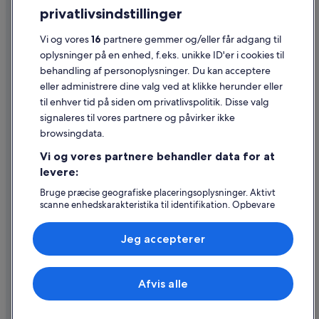
privatlivsindstillinger
Generelle vilkår for brug
Vi og vores
16
partnere gemmer og/eller får adgang til
Juridiske oplysninger/Kontakt os
oplysninger på en enhed, f.eks. unikke ID'er i cookies til
Retningslinjer for indhold og indberetning af indhold
behandling af personoplysninger. Du kan acceptere
eller administrere dine valg ved at klikke herunder eller
Hjælp
til enhver tid på siden om privatlivspolitik. Disse valg
signaleres til vores partnere og påvirker ikke
Kontakt os
browsingdata.
Ændr eller afbestil din reservation
Vi og vores partnere behandler data for at
Forløb og behandlingstider for refusion
levere:
Book en flyrejse med et tilgodehavende fra et flyselskab
Bruge præcise geografiske placeringsoplysninger. Aktivt
scanne enhedskarakteristika til identifikation. Opbevare
Internationale rejsedokumenter
og/eller tilgå oplysninger på en enhed. Tilpasset
annoncering og indhold, annoncerings- og
Jeg accepterer
indholdsmåling, målgruppeundersøgelser og udvikling af
tjenester.
Liste over partnere (leverandører)
Expedia, Inc. er ikke ansvarlig for indhold fra eksterne hjemmesider.
Afvis alle
© 2026 Expedia, Inc. – en del af Expedia Group. Alle rettigheder
forbeholdes. Expedia og Expedias logo er varemærker eller registrerede
varemærker tilhørende Expedia, Inc.