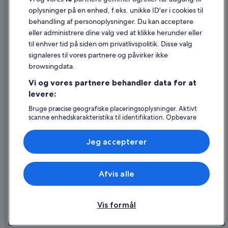
oplysninger på en enhed, f.eks. unikke ID'er i cookies til
Retningslinjer for indhold og indberetning af indhold
behandling af personoplysninger. Du kan acceptere
eller administrere dine valg ved at klikke herunder eller
Hjælp
til enhver tid på siden om privatlivspolitik. Disse valg
signaleres til vores partnere og påvirker ikke
Kontakt os
browsingdata.
Ændr eller afbestil din reservation
Vi og vores partnere behandler data for at
Forløb og behandlingstider for refusion
levere:
Book en flyrejse med et tilgodehavende fra et flyselskab
Bruge præcise geografiske placeringsoplysninger. Aktivt
scanne enhedskarakteristika til identifikation. Opbevare
Internationale rejsedokumenter
og/eller tilgå oplysninger på en enhed. Tilpasset
annoncering og indhold, annoncerings- og
Jeg accepterer
indholdsmåling, målgruppeundersøgelser og udvikling af
tjenester.
Liste over partnere (leverandører)
Expedia, Inc. er ikke ansvarlig for indhold fra eksterne hjemmesider.
Afvis alle
© 2026 Expedia, Inc. – en del af Expedia Group. Alle rettigheder
forbeholdes. Expedia og Expedias logo er varemærker eller registrerede
varemærker tilhørende Expedia, Inc.
Vis formål