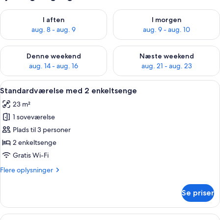
Tjek tilgængelighed for i aften aug. 8 - aug. 9
Tjek tilgængelighed for i morg
I aften
I morgen
aug. 8 - aug. 9
aug. 9 - aug. 10
Tjek tilgængelighed for denne weekend aug. 14 - aug. 16
Tjek tilgængelighed for næste
Denne weekend
Næste weekend
aug. 14 - aug. 16
aug. 21 - aug. 23
Indlæs
Et værelse med et skrivebord, stol og
9
Standardværelse med 2 enkeltsenge
alle
23 m²
billeder
1 soveværelse
af
Standardværelse
Plads til 3 personer
med
2 enkeltsenge
2
Gratis Wi-Fi
enkeltsenge
Flere
Flere oplysninger
oplysninger
om
Se priser
Standardværelse
med
2
Indlæs
Et hotelværelse med to senge, et stor