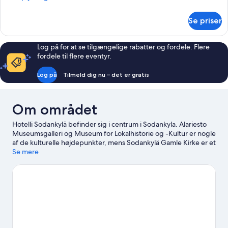
-
oplysninger
2
om
Se priser
Standardværelse
enkeltsenge
med
2
Log på for at se tilgængelige rabatter og fordele. Flere
enkeltsenge
fordele til flere eventyr.
-
2
Log på
Tilmeld dig nu – det er gratis
enkeltsenge
Om området
Hotelli Sodankylä befinder sig i centrum i Sodankyla. Alariesto
Museumsgalleri og Museum for Lokalhistorie og -Kultur er nogle
af de kulturelle højdepunkter, mens Sodankylä Gamle Kirke er et
andet eksempel på en af områdets seværdigheder. Nyd godt af
Se mere
områdets skibakker med langrend og alpint skiløb, og gå ikke
glip af mulighederne for skøjteløb og sneskovandring.
Besøg
vores rejseguide til Sodankyla