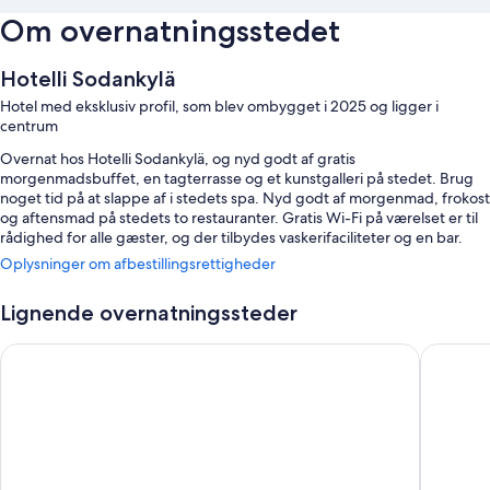
Om overnatningsstedet
Hotelli Sodankylä
Hotel med eksklusiv profil, som blev ombygget i 2025 og ligger i
centrum
Overnat hos Hotelli Sodankylä, og nyd godt af gratis
morgenmadsbuffet, en tagterrasse og et kunstgalleri på stedet. Brug
noget tid på at slappe af i stedets spa. Nyd godt af morgenmad, frokost
og aftensmad på stedets to restauranter. Gratis Wi-Fi på værelset er til
rådighed for alle gæster, og der tilbydes vaskerifaciliteter og en bar.
Oplysninger om afbestillingsrettigheder
Du kan desuden få glæde af fordele som:
Gratis selvstændig parkering
Lignende overnatningssteder
En ladestander til elbiler, 6 mødelokaler og en gavebutik
Santa's Hotel Aurora & Igloos
Hotel Ka
Bagageopbevaring, gratis aviser og bøger
Værelsesfaciliteter
All 127 rooms byder på fordele som arbejdsområder med plads til en
bærbar computer plus faciliteter som gratis Wi-Fi og minibarer.
Ekstra faciliteter tæller: