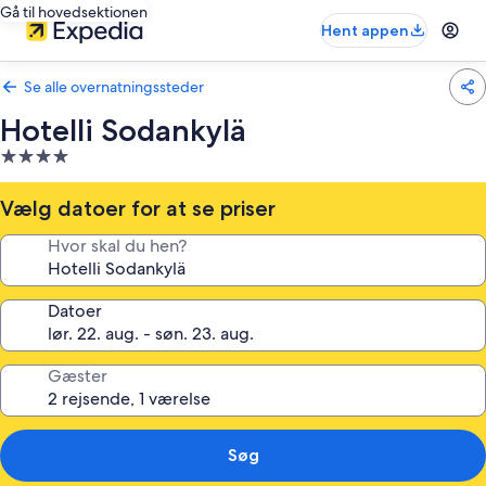
Gå til hovedsektionen
Hent appen
Se alle overnatningssteder
Hotelli Sodankylä
4.0-
stjernet
overnatningssted
Vælg datoer for at se priser
Hvor skal du hen?
Datoer
Gæster
Søg