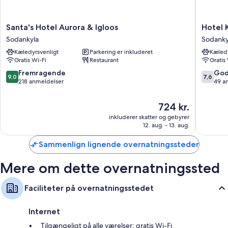
Brusehoveder med spredningseffekt, bideter og hårtørrere
Santa's
Hotel
Santa's Hotel Aurora & Igloos
Hotel 
55-tommers smart-tv med streamingtjenester og digitale kanaler
Hotel
Karhu
Sodankyla
Sodanky
Garderobe eller klædeskab, daglig rengøring og skriveborde
Aurora
Sodanky
Kæledyrsvenligt
Parkering er inkluderet
Kæledy
&
Gratis Wi-Fi
Restaurant
Gratis
Igloos
Sodankyla
9.0
7.6
Fremragende
God
9,0
7,6
ud
ud
218 anmeldelser
49 a
af
af
10,
10,
Prisen
724 kr.
Fremragende,
Godt,
er
inkluderer skatter og gebyrer
218
49
724 kr.
12. aug. - 13. aug.
anmeldelser
anmelde
Sammenlign lignende overnatningssteder
Mere om dette overnatningssted
Faciliteter på overnatningsstedet
Internet
Tilgængeligt på alle værelser: gratis Wi-Fi