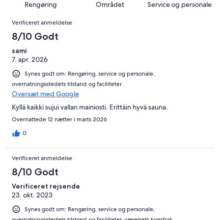
144
af
Rengøring
Området
Service og personale
alt
5
anmeldelser
i
Anmeldelser
144
af
Verificeret anmeldelse
alt
anmeldelser
i
144
8/10 Godt
alt
anmeldelser
144
sami
7. apr. 2026
anmeldelser
Synes godt om: Rengøring, service og personale,
overnatningsstedets tilstand og faciliteter
Oversæt med Google
Kyllä kaikki sujui vallan mainiosti. Erittäin hyvä sauna.
Overnattede 12 nætter i marts 2026
0
Verificeret anmeldelse
8/10 Godt
Verificeret rejsende
23. okt. 2023
Synes godt om: Rengøring, service og personale,
overnatningsstedets tilstand og faciliteter, værelsets komfort