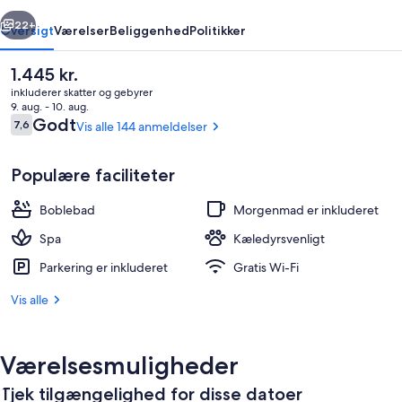
rige
Næste
22+
Oversigt
Værelser
Beliggenhed
Politikker
Den
1.445 kr.
nuværende
inkluderer skatter og gebyrer
pris
9. aug. - 10. aug.
er
Anmeldelser
Godt
7,6
Vis alle 144 anmeldelser
7,6 ud af 10.
1.445 kr.
Populære faciliteter
Boblebad
Morgenmad er inkluderet
2 restauranter, der serverer morgenm
Spa
Kæledyrsvenligt
Parkering er inkluderet
Gratis Wi-Fi
Vis alle
Værelsesmuligheder
Tjek tilgængelighed for disse datoer