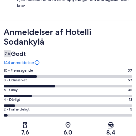
krav.
Anmeldelser
Anmeldelser af Hotelli
Sodankylä
Godt
7,6
144 anmeldelser
Bedømmelse
10 - Fremragende
37
på
Bedømmelse
8 - Udmærket
57
10
på
−
Bedømmelse
6 - Okay
32
8
Fremragende.
på
−
Bedømmelse
4 - Dårligt
13
37
6
Udmærket.
på
af
−
Bedømmelse
2 - Forfærdeligt
5
57
4
i
Okay.
på
af
−
alt
32
2
i
Dårligt.
144
af
−
alt
13
7,6
6,0
8,4
anmeldelser
i
Forfærdeligt.