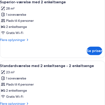
9
enkeltsenge
Superior-værelse med 2 enkeltsenge
alle
28 m²
billeder
1 soveværelse
af
Superior-
Plads til 4 personer
værelse
2 enkeltsenge
med
Gratis Wi-Fi
2
Flere
Flere oplysninger
enkeltsenge
oplysninger
om
Se priser
Superior-
værelse
med
Indlæs
Et moderne hotelværelse med to senge,
9
2
Standardværelse med 2 enkeltsenge - 2 enkeltsenge
alle
enkeltsenge
23 m²
billeder
1 soveværelse
af
Standardværelse
Plads til 4 personer
med
2 enkeltsenge
2
Gratis Wi-Fi
enkeltsenge
Flere
Flere oplysninger