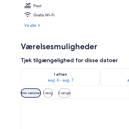
Pool
Udendørsom
Gratis Wi-Fi
Vis alle
Værelsesmuligheder
Tjek tilgængelighed for disse datoer
Tjek tilgængelighed for i aften aug. 6 - aug. 7
Tjek tilgænge
I aften
aug. 6 - aug. 7
a
Tilgængelige
Alle værelser
1 seng
2 senge
filtre
for
værelser