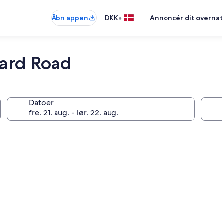
•
Åbn appen
DKK
Annoncér dit overna
ard Road
Datoer