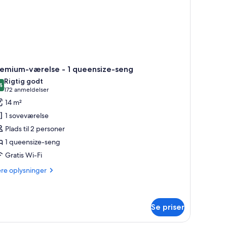
remium-værelse - 1 queensize-seng
Rigtig godt
4
8,4 ud af 10
(172
172 anmeldelser
anmeldelser)
14 m²
1 soveværelse
Plads til 2 personer
1 queensize-seng
Gratis Wi-Fi
ere
ere oplysninger
lysninger
m
emium-
relse
Se priser