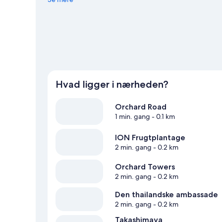
hotel på grund af stedets beliggenhed i nærheden af of
ligger 5 minutter væk til fods, og Orchard Boulevard Sta
Singapore
Hvad ligger i nærheden?
Orchard Road
1 min. gang
- 0.1 km
ION Frugtplantage
2 min. gang
- 0.2 km
Orchard Towers
2 min. gang
- 0.2 km
Den thailandske ambassade
2 min. gang
- 0.2 km
Takashimaya