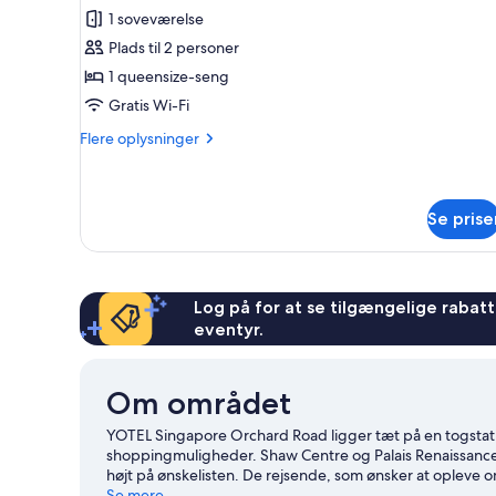
1 soveværelse
Plads til 2 personer
1 queensize-seng
Gratis Wi-Fi
Flere
Flere oplysninger
oplysninger
om
Deluxe-
værelse
Se prise
-
1
queensize-
seng
Log på for at se tilgængelige rabatte
eventyr.
Om området
YOTEL Singapore Orchard Road ligger tæt på en togstat
shoppingmuligheder. Shaw Centre og Palais Renaissanc
højt på ønskelisten. De rejsende, som ønsker at opleve
botaniske have. Overvej at kigge forbi Den thailandsk
Se mere