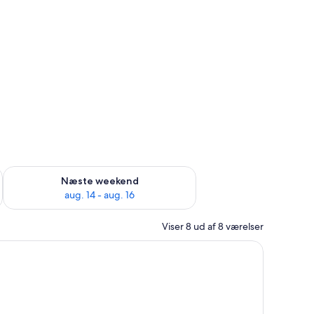
d aug. 7 - aug. 9
Tjek tilgængelighed for næste weekend aug. 14 - aug. 16
Næste weekend
aug. 14 - aug. 16
Viser 8 ud af 8 værelser