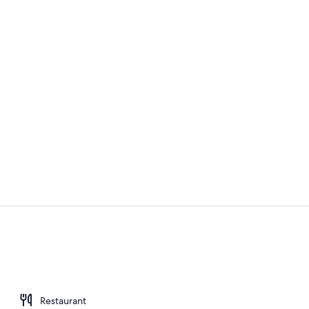
Mødefacilite
Udsigt fra o
Restaurant