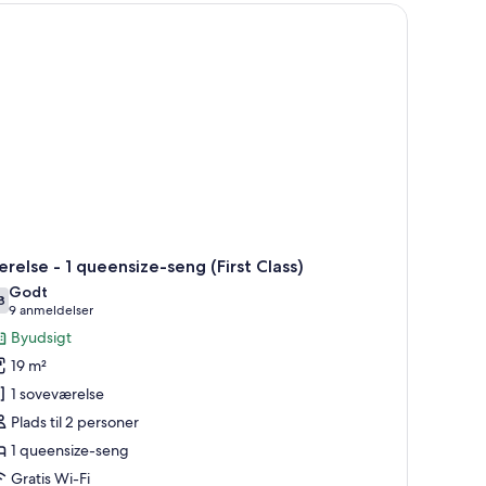
eensize-
ng
relse - 1 queensize-seng (First Class)
Godt
8
7,8 ud af 10
(9
9 anmeldelser
anmeldelser)
Byudsigt
19 m²
1 soveværelse
Plads til 2 personer
1 queensize-seng
Gratis Wi-Fi