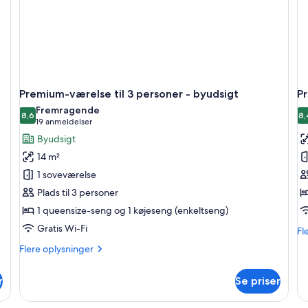
Premium-værelse til 3 personer - byudsigt
P
Fremragende
8,6
8,
8,6 ud af 10
(19
19 anmeldelser
anmeldelser)
Byudsigt
14 m²
1 soveværelse
Plads til 3 personer
1 queensize-seng og 1 køjeseng (enkeltseng)
Gratis Wi-Fi
Fl
Fl
op
Flere
Flere oplysninger
o
oplysninger
Pr
om
væ
r
Se priser
Premium-
-
værelse
1