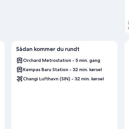
fentlige transportmuligheder som Orchard Metrostation, der
tion, der befinder sig 13 minutter væk.
Besøg vores rejseguide til
Sådan kommer du rundt
Orchard Metrostation - 5 min. gang
Kempas Baru Station - 32 min. kørsel
Changi Lufthavn (SIN) - 32 min. kørsel