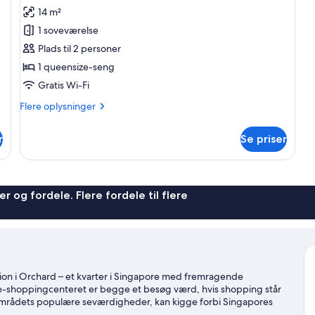
14 m²
1 soveværelse
Plads til 2 personer
1 queensize-seng
Gratis Wi-Fi
Flere
Flere oplysninger
oplysninger
om
r
Se priser
Superior-
værelse
-
1
queensize-
r og fordele. Flere fordele til flere
seng
-
byudsigt
ion i Orchard – et kvarter i Singapore med fremragende
e-shoppingcenteret er begge et besøg værd, hvis shopping står
 områdets populære seværdigheder, kan kigge forbi Singapores
e ambassade og ION Frugtplantage. Gæster er vilde med dette