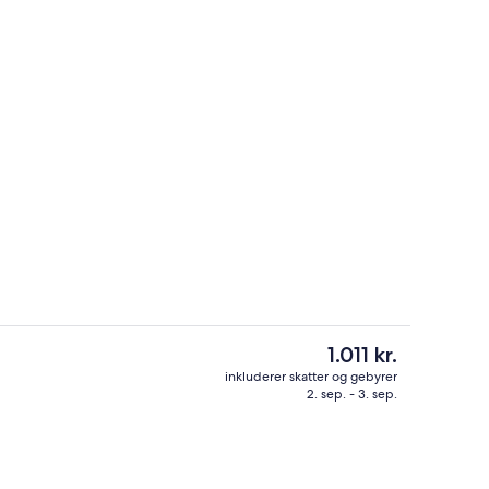
ter
Bar (på overnatningsstedet)
Den
1.011 kr.
nuværende
inkluderer skatter og gebyrer
pris
2. sep. - 3. sep.
vernatningsstedet
Lobby
er
1.011 kr.