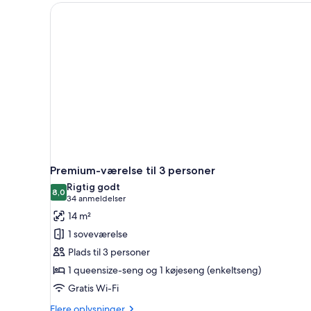
-
1
queensize-
seng
-
byudsigt
Premium-værelse til 3 personer
Rigtig godt
8,0
8,0 ud af 10
(34
34 anmeldelser
anmeldelser)
14 m²
1 soveværelse
Plads til 3 personer
1 queensize-seng og 1 køjeseng (enkeltseng)
Gratis Wi-Fi
Flere
Flere oplysninger