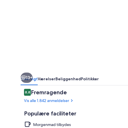
13+
Oversigt
Værelser
Beliggenhed
Politikker
Anmeldelser
Fremragende
8,8
8,8 ud af 10.
Vis alle 1.842 anmeldelser
Populære faciliteter
Morgenmad tilbydes