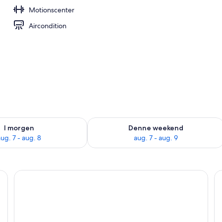
Motionscenter
råde
Aircondition
lighed for i morgen aug. 7 - aug. 8
Tjek tilgængelighed for denne weeken
I morgen
Denne weekend
ug. 7 - aug. 8
aug. 7 - aug. 9