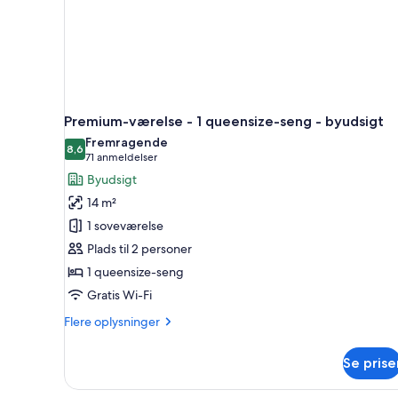
Premium-værelse - 1 queensize-seng - byudsigt
Fremragende
8,6
8,6 ud af 10
(71
71 anmeldelser
anmeldelser)
Byudsigt
14 m²
1 soveværelse
Plads til 2 personer
1 queensize-seng
Gratis Wi-Fi
Flere
Flere oplysninger
oplysninger
om
Se prise
Premium-
værelse