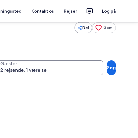
tningssted
Kontakt os
Rejser
Log på
Del
Gem
Gæster
Søg