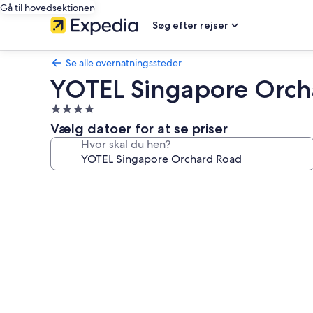
Gå til hovedsektionen
Søg efter rejser
Se alle overnatningssteder
YOTEL Singapore Orch
4.0-
stjernet
Vælg datoer for at se priser
overnatningssted
Hvor skal du hen?
Billedgalleri
for
YOTEL
Singapore
Orchard
Road