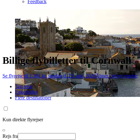
Feedback
Billige flybilletter til Cornwall
Se flyrejse til 1,361 kr. søndag d. 23. aug. 2026
Åbner i et nyt vindue
Tur-retur
Enkeltbillet
Flere destinationer
Kun direkte flyrejser
Rejs fra