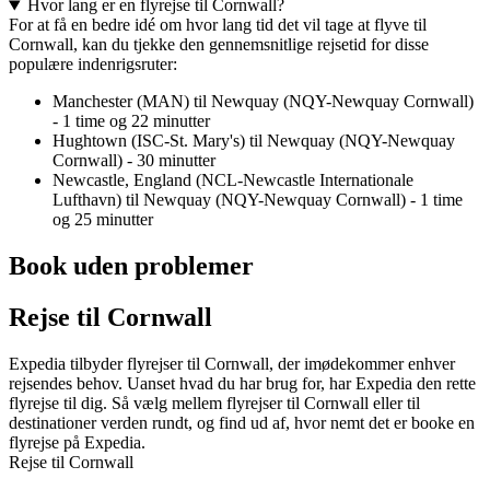
Hvor lang er en flyrejse til Cornwall?
For at få en bedre idé om hvor lang tid det vil tage at flyve til
Cornwall, kan du tjekke den gennemsnitlige rejsetid for disse
populære indenrigsruter:
Manchester (MAN) til Newquay (NQY-Newquay Cornwall)
- 1 time og 22 minutter
Hughtown (ISC-St. Mary's) til Newquay (NQY-Newquay
Cornwall) - 30 minutter
Newcastle, England (NCL-Newcastle Internationale
Lufthavn) til Newquay (NQY-Newquay Cornwall) - 1 time
og 25 minutter
Book uden problemer
Rejse til Cornwall
Expedia tilbyder flyrejser til Cornwall, der imødekommer enhver
rejsendes behov. Uanset hvad du har brug for, har Expedia den rette
flyrejse til dig. Så vælg mellem flyrejser til Cornwall eller til
destinationer verden rundt, og find ud af, hvor nemt det er booke en
flyrejse på Expedia.
Rejse til Cornwall