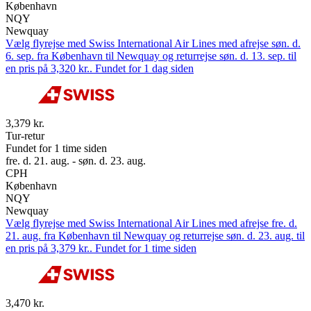
København
NQY
Newquay
Vælg flyrejse med Swiss International Air Lines med afrejse søn. d.
6. sep. fra København til Newquay og returrejse søn. d. 13. sep. til
en pris på 3,320 kr.. Fundet for 1 dag siden
3,379 kr.
Tur-retur
Fundet for 1 time siden
fre. d. 21. aug. - søn. d. 23. aug.
CPH
København
NQY
Newquay
Vælg flyrejse med Swiss International Air Lines med afrejse fre. d.
21. aug. fra København til Newquay og returrejse søn. d. 23. aug. til
en pris på 3,379 kr.. Fundet for 1 time siden
3,470 kr.