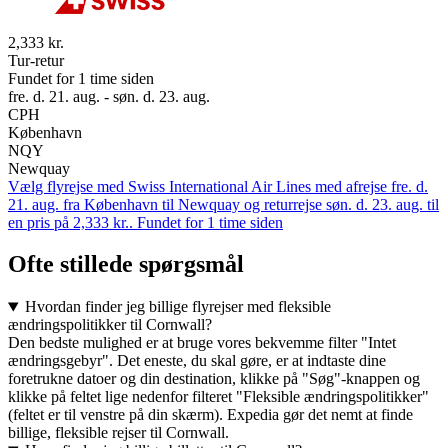
2,333 kr.
Tur-retur
Fundet for 1 time siden
fre. d. 21. aug. - søn. d. 23. aug.
CPH
København
NQY
Newquay
Vælg flyrejse med Swiss International Air Lines med afrejse fre. d.
21. aug. fra København til Newquay og returrejse søn. d. 23. aug. til
en pris på 2,333 kr.. Fundet for 1 time siden
Ofte stillede spørgsmål
Hvordan finder jeg billige flyrejser med fleksible
ændringspolitikker til Cornwall?
Den bedste mulighed er at bruge vores bekvemme filter "Intet
ændringsgebyr". Det eneste, du skal gøre, er at indtaste dine
foretrukne datoer og din destination, klikke på "Søg"-knappen og
klikke på feltet lige nedenfor filteret "Fleksible ændringspolitikker"
(feltet er til venstre på din skærm). Expedia gør det nemt at finde
billige, fleksible rejser til Cornwall.