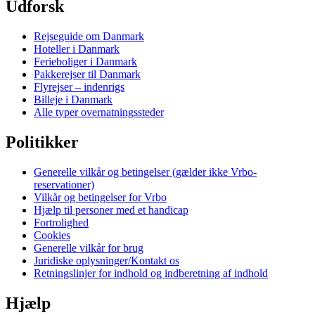
Udforsk
Rejseguide om Danmark
Hoteller i Danmark
Ferieboliger i Danmark
Pakkerejser til Danmark
Flyrejser – indenrigs
Billeje i Danmark
Alle typer overnatningssteder
Politikker
Generelle vilkår og betingelser (gælder ikke Vrbo-
reservationer)
Vilkår og betingelser for Vrbo
Hjælp til personer med et handicap
Fortrolighed
Cookies
Generelle vilkår for brug
Juridiske oplysninger/Kontakt os
Retningslinjer for indhold og indberetning af indhold
Hjælp