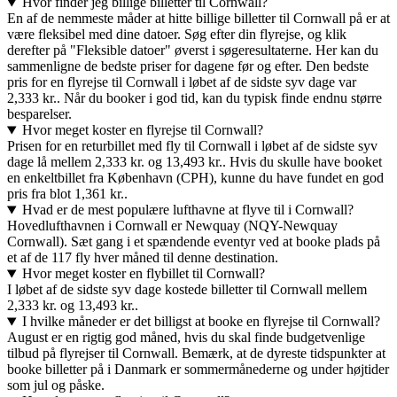
Hvor finder jeg billige billetter til Cornwall?
En af de nemmeste måder at hitte billige billetter til Cornwall på er at
være fleksibel med dine datoer. Søg efter din flyrejse, og klik
derefter på "Fleksible datoer" øverst i søgeresultaterne. Her kan du
sammenligne de bedste priser for dagene før og efter. Den bedste
pris for en flyrejse til Cornwall i løbet af de sidste syv dage var
2,333 kr.. Når du booker i god tid, kan du typisk finde endnu større
besparelser.
Hvor meget koster en flyrejse til Cornwall?
Prisen for en returbillet med fly til Cornwall i løbet af de sidste syv
dage lå mellem 2,333 kr. og 13,493 kr.. Hvis du skulle have booket
en enkeltbillet fra København (CPH), kunne du have fundet en god
pris fra blot 1,361 kr..
Hvad er de mest populære lufthavne at flyve til i Cornwall?
Hovedlufthavnen i Cornwall er Newquay (NQY-Newquay
Cornwall). Sæt gang i et spændende eventyr ved at booke plads på
et af de 117 fly hver måned til denne destination.
Hvor meget koster en flybillet til Cornwall?
I løbet af de sidste syv dage kostede billetter til Cornwall mellem
2,333 kr. og 13,493 kr..
I hvilke måneder er det billigst at booke en flyrejse til Cornwall?
August er en rigtig god måned, hvis du skal finde budgetvenlige
tilbud på flyrejser til Cornwall. Bemærk, at de dyreste tidspunkter at
booke billetter på i Danmark er sommermånederne og under højtider
som jul og påske.