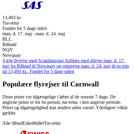
13,493 kr.
Tur-retur
Fundet for 5 dage siden
man. d. 17. maj - man. d. 24. maj
BLL
Billund
NQY
Newquay
Vælg flyrejse med Scandinavian Airlines med afrejse man. d. 17.
maj fra Billund til Newquay og returrejse man. d. 24. maj til en pris
på 13,493 kr.. Fundet for 5 dage siden
Populære flyrejser til Cornwall
Disse priser var tilgængelige i løbet af de seneste 7 dage. De
angivne priser er for én person, tur-retur, i den angivne periode.
Priser og tilgængelighed kan ændres uden varsel. Yderligere vilkår
gælder.
Alle tilbud
Enkeltbillet
Tur-retur