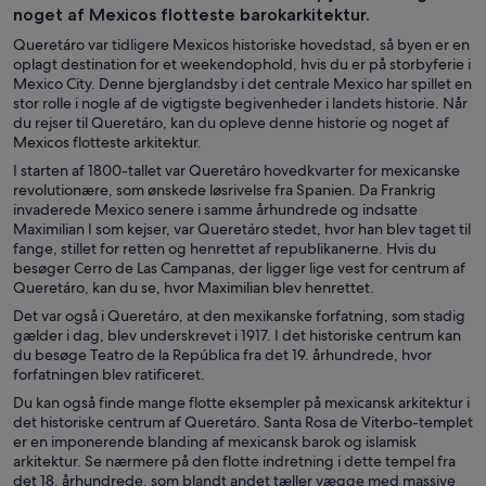
noget af Mexicos flotteste barokarkitektur.
Queretáro var tidligere Mexicos historiske hovedstad, så byen er en
oplagt destination for et weekendophold, hvis du er på storbyferie i
Mexico City. Denne bjerglandsby i det centrale Mexico har spillet en
stor rolle i nogle af de vigtigste begivenheder i landets historie. Når
du rejser til Queretáro, kan du opleve denne historie og noget af
Mexicos flotteste arkitektur.
I starten af 1800-tallet var Queretáro hovedkvarter for mexicanske
revolutionære, som ønskede løsrivelse fra Spanien. Da Frankrig
invaderede Mexico senere i samme århundrede og indsatte
Maximilian I som kejser, var Queretáro stedet, hvor han blev taget til
fange, stillet for retten og henrettet af republikanerne. Hvis du
besøger Cerro de Las Campanas, der ligger lige vest for centrum af
Queretáro, kan du se, hvor Maximilian blev henrettet.
Det var også i Queretáro, at den mexikanske forfatning, som stadig
gælder i dag, blev underskrevet i 1917. I det historiske centrum kan
du besøge Teatro de la República fra det 19. århundrede, hvor
forfatningen blev ratificeret.
Du kan også finde mange flotte eksempler på mexicansk arkitektur i
det historiske centrum af Queretáro. Santa Rosa de Viterbo-templet
er en imponerende blanding af mexicansk barok og islamisk
arkitektur. Se nærmere på den flotte indretning i dette tempel fra
det 18. århundrede, som blandt andet tæller vægge med massive