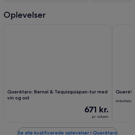
Oplevelser
Querétaro: Bernal & Tequisquiapan-tur med vin og ost
Querétaro
Querétaro: Bernal & Tequisquiapan-tur med
Queréta
vin og ost
Anbefales 
671 kr.
pr. voksen
Se alle kvalificerede oplevelser i Querétaro