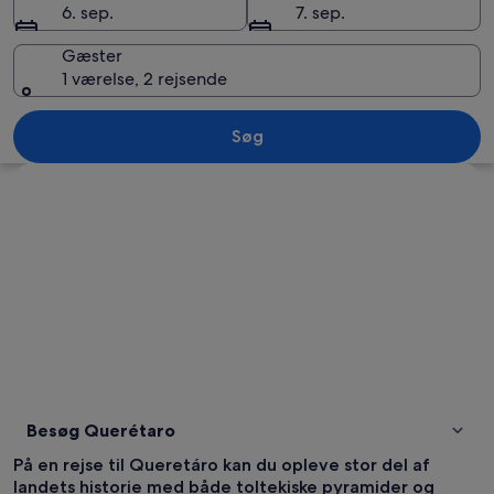
6. sep.
7. sep.
Gæster
1 værelse, 2 rejsende
En kirke med et kirketårn, omgivet af
Søg
Se kort
Besøg Querétaro
På en rejse til Queretáro kan du opleve stor del af
landets historie med både toltekiske pyramider og