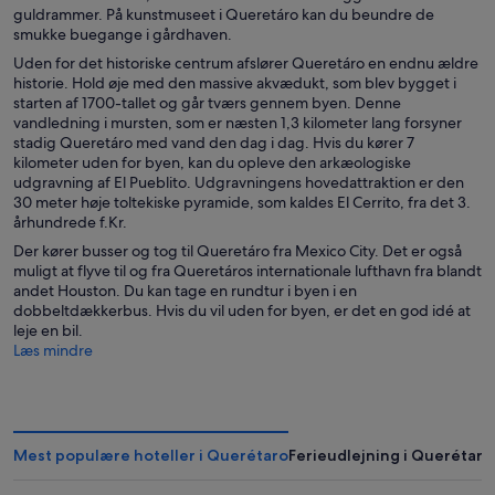
guldrammer. På kunstmuseet i Queretáro kan du beundre de
smukke buegange i gårdhaven.
Uden for det historiske centrum afslører Queretáro en endnu ældre
historie. Hold øje med den massive akvædukt, som blev bygget i
starten af 1700-tallet og går tværs gennem byen. Denne
vandledning i mursten, som er næsten 1,3 kilometer lang forsyner
stadig Queretáro med vand den dag i dag. Hvis du kører 7
kilometer uden for byen, kan du opleve den arkæologiske
udgravning af El Pueblito. Udgravningens hovedattraktion er den
30 meter høje toltekiske pyramide, som kaldes El Cerrito, fra det 3.
århundrede f.Kr.
Der kører busser og tog til Queretáro fra Mexico City. Det er også
muligt at flyve til og fra Queretáros internationale lufthavn fra blandt
andet Houston. Du kan tage en rundtur i byen i en
dobbeltdækkerbus. Hvis du vil uden for byen, er det en god idé at
leje en bil.
Læs mindre
Mest populære hoteller i Querétaro
Ferieudlejning i Querétaro