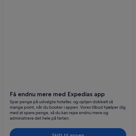
Nopala
Toliman
Coroneo
San Miguelito
Få endnu mere med Expedias app
Spar penge på udvalgte hoteller, og optjen dobbelt så
mange point, når du booker i appen. Vores tilbud hjælper dig
med at spare penge, så du kan rejse endnu mere og
administrere det hele på farten.
Skift til appen