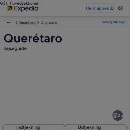
Gå til hovedsektionen
Hent appen
Planlæg din rejse
Querétaro
Querétaro
Querétaro
Rejseguide
Billeder
af
Querétaro
25
Indtjekning
Udtjekning