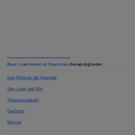
Morelia
Veracruz
Byer i nærheden af Querétaro
Seværdigheder
San Miguel de Allende
San Juan del Río
Tequisquiapan
Galindo
Bernal
San José Iturbide