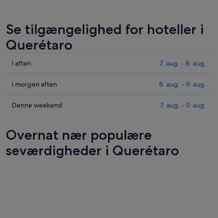
Se tilgængelighed for hoteller i
Querétaro
Tjek
I aften
7. aug. - 8. aug.
priser
i
Tjek
I morgen aften
8. aug. - 9. aug.
Querétaro
priser
for
i
Tjek
Denne weekend
7. aug. - 9. aug.
i
Querétaro
priser
aften,
for
i
Overnat nær populære
7.
i
Querétaro
aug.
morgen
for
seværdigheder i Querétaro
-
aften,
denne
8.
8.
weekend,
aug.
aug.
7.
-
aug.
9.
-
aug.
9.
aug.