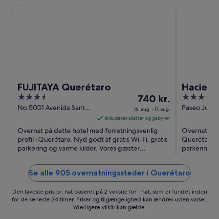
FUJITAYA Querétaro
Hacienda Jur
FUJITAYA Querétaro
Hacienda
3.5
Prisen
4
740 kr.
out
er
out
No.5001 Avenida Santa
Paseo Juric
16. aug. - 17. aug.
Rosa Querétaro QUE
Fraccionami
of
740 kr.
of
inkluderer skatter og gebyrer
Querétaro
5
pr.
5
Overnat på dette hotel med forretningsvenlig
Overnat på d
nat
profil i Querétaro. Nyd godt af gratis Wi-Fi, gratis
Querétaro. N
parkering og varme kilder. Vores gæster
fra
parkering o
fremhæver især restauranten ...
fremhæver is
16.
aug.
Se alle 905 overnatningssteder i Querétaro
til
17.
Den laveste pris pr. nat baseret på 2 voksne for 1 nat, som er fundet inden
aug.
for de seneste 24 timer. Priser og tilgængelighed kan ændres uden varsel.
Yderligere vilkår kan gælde.