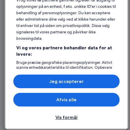
Vi og vores
16
partnere gemmer og/eller får adgang til
oplysninger på en enhed, f.eks. unikke ID'er i cookies til
Retningslinjer for indhold og indberetning af indhold
behandling af personoplysninger. Du kan acceptere
eller administrere dine valg ved at klikke herunder eller
Hjælp
til enhver tid på siden om privatlivspolitik. Disse valg
signaleres til vores partnere og påvirker ikke
Kontakt os
browsingdata.
Ændr eller afbestil din reservation
Vi og vores partnere behandler data for at
Forløb og behandlingstider for refusion
levere:
Book en flyrejse med et tilgodehavende fra et flyselskab
Bruge præcise geografiske placeringsoplysninger. Aktivt
scanne enhedskarakteristika til identifikation. Opbevare
Internationale rejsedokumenter
og/eller tilgå oplysninger på en enhed. Tilpasset
annoncering og indhold, annoncerings- og
Jeg accepterer
indholdsmåling, målgruppeundersøgelser og udvikling af
tjenester.
Liste over partnere (leverandører)
Expedia, Inc. er ikke ansvarlig for indhold fra eksterne hjemmesider.
Afvis alle
© 2026 Expedia, Inc. – en del af Expedia Group. Alle rettigheder
forbeholdes. Expedia og Expedias logo er varemærker eller registrerede
varemærker tilhørende Expedia, Inc.
Vis formål