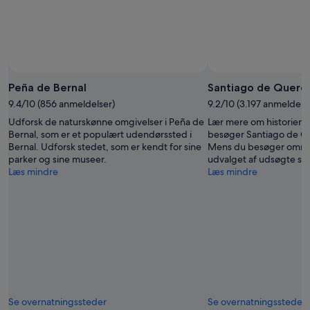
Peña de Bernal
Santiago de Queré
9.4/10 (856 anmeldelser)
9.2/10 (3.197 anmeldels
Udforsk de naturskønne omgivelser i Peña de
Lær mere om historien i
Bernal, som er et populært udendørssted i
besøger Santiago de Q
Bernal. Udforsk stedet, som er kendt for sine
Mens du besøger områd
parker og sine museer.
udvalget af udsøgte sp
Læs mindre
Læs mindre
Se overnatningssteder
Se overnatningssteder