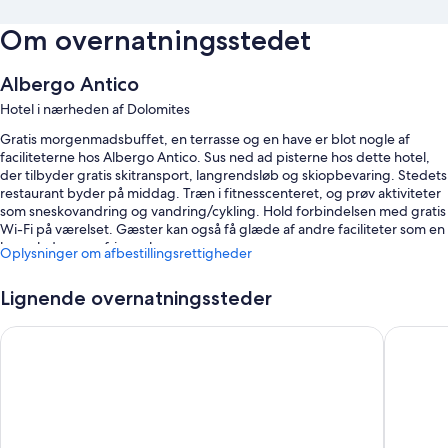
Om overnatningsstedet
Albergo Antico
Hotel i nærheden af Dolomites
Gratis morgenmadsbuffet, en terrasse og en have er blot nogle af
faciliteterne hos Albergo Antico. Sus ned ad pisterne hos dette hotel,
der tilbyder gratis skitransport, langrendsløb og skiopbevaring. Stedets
restaurant byder på middag. Træn i fitnesscenteret, og prøv aktiviteter
som sneskovandring og vandring/cykling. Hold forbindelsen med gratis
Wi-Fi på værelset. Gæster kan også få glæde af andre faciliteter som en
legeplads og en frisørsalon.
Oplysninger om afbestillingsrettigheder
Du kan desuden få glæde af fordele som:
Lignende overnatningssteder
Gratis selvstændig parkering
Phi Hotel Bellamonte
Suan Hot
Cykeludlejning, et tv i lobbyen og bagageopbevaring
Røgfrie områder og en elevator
Værelsesfaciliteter
Alle værelser hos Albergo Antico tilbyder faciliteter og tjenester såsom
gratis Wi-Fi og pengeskabe.