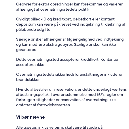
Gebyrer for ekstra opredninger kan forekomme og varierer
afhængigt af overnatningsstedets politik
Gyldigt billed-ID og kreditkort, debetkort eller kontant
depositum kan være påkrævet ved indtjekning til dækning af
påløbende udgifter
Særlige ønsker afhænger af tilgængelighed ved indtjekning
og kan medføre ekstra gebyrer. Særlige ønsker kan ikke
garanteres
Dette overnatningssted accepterer kreditkort. Kontanter
accepteres ikke
Overnatningsstedets sikkerhedsforanstaltninger inkluderer
brandslukker
Hvis du afbestiller din reservation, er dette underlagt værtens
afbestillingspolitik. I overensstemmelse med EU's regler om
forbrugerrettigheder er reservation af overnatning ikke
omfattet af fortrydelsesretten.
Vi bør nævne
Alle gæster, inklusive børn, skal være til stede på