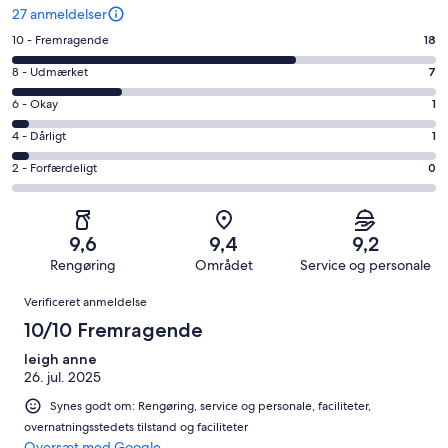
27 anmeldelser
Bedømmelse
10 - Fremragende
18
på
Bedømmelse
8 - Udmærket
7
10
på
−
Bedømmelse
6 - Okay
1
8
Fremragende.
på
−
Bedømmelse
4 - Dårligt
1
18
6
Udmærket.
på
af
−
Bedømmelse
2 - Forfærdeligt
0
7
4
i
Okay.
på
af
−
alt
1
2
i
Dårligt.
27
af
−
alt
1
9,6
9,4
9,2
anmeldelser
i
Forfærdeligt.
27
af
Rengøring
Området
Service og personale
alt
0
anmeldelser
i
Anmeldelser
27
af
Verificeret anmeldelse
alt
anmeldelser
i
27
10/10 Fremragende
alt
anmeldelser
27
leigh anne
26. jul. 2025
anmeldelser
Synes godt om: Rengøring, service og personale, faciliteter,
overnatningsstedets tilstand og faciliteter
Oversæt med Google