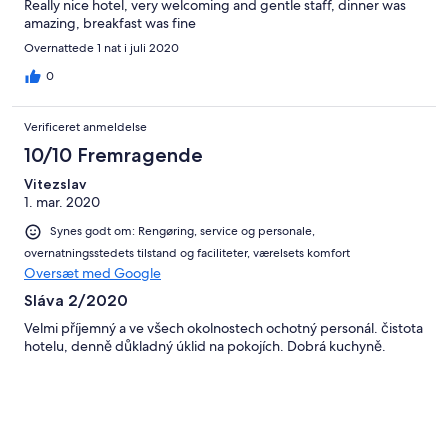
Really nice hotel, very welcoming and gentle staff, dinner was
amazing, breakfast was fine
Overnattede 1 nat i juli 2020
0
Verificeret anmeldelse
10/10 Fremragende
Vitezslav
1. mar. 2020
Synes godt om: Rengøring, service og personale,
overnatningsstedets tilstand og faciliteter, værelsets komfort
Oversæt med Google
Sláva 2/2020
Velmi příjemný a ve všech okolnostech ochotný personál. čistota
hotelu, denně důkladný úklid na pokojích. Dobrá kuchyně.