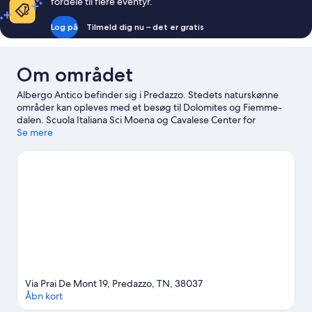
fordele til flere eventyr.
Log på
Tilmeld dig nu – det er gratis
Om området
Albergo Antico befinder sig i Predazzo. Stedets naturskønne
områder kan opleves med et besøg til Dolomites og Fiemme-
dalen. Scuola Italiana Sci Moena og Cavalese Center for
Moderne Kunst er også et besøg værd. Indtag de nærliggende
Se mere
skibakker med alpint skiløb, snowboarding, og skiundervisning,
eller undersøg mulighederne for andre udendørsoplevelser
såsom snescooterkørsel.
Besøg vores rejseguide til Predazzo
Via Prai De Mont 19, Predazzo, TN, 38037
Åbn kort