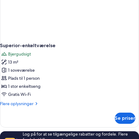
Superior-enkeltværelse
Bjergudsigt
13 m²
1 soveværelse
Plads til 1 person
1 stor enkeltseng
Gratis Wi-Fi
Flere
Flere oplysninger
oplysninger
om
Se priser
Superior-
enkeltværelse
Log på for at se tilgængelige rabatter og fordele. Flere