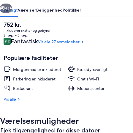
rige
Næste
43+
Oversigt
Værelser
Beliggenhed
Politikker
Den
752 kr.
nuværende
inkluderer skatter og gebyrer
pris
2. sep. - 3. sep.
er
Anmeldelser
Fantastisk
9,2
Vis alle 27 anmeldelser
9,2 ud af 10.
752 kr.
Populære faciliteter
Morgenmad er inkluderet
Kæledyrsvenligt
Overnatningsstedets facade
Parkering er inkluderet
Gratis Wi-Fi
Restaurant
Motionscenter
Vis alle
Værelsesmuligheder
Tjek tilgængelighed for disse datoer