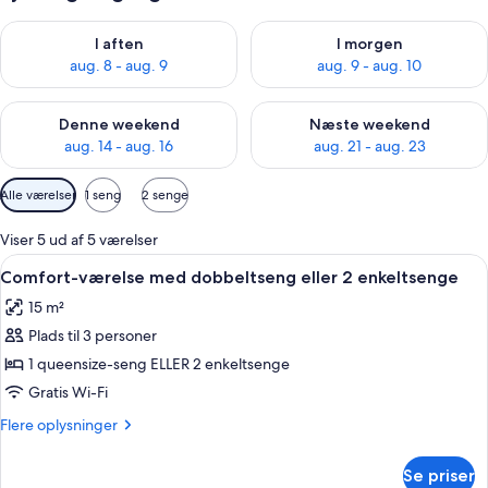
Tjek tilgængelighed for i aften aug. 8 - aug. 9
Tjek tilgængelighed for i morg
I aften
I morgen
aug. 8 - aug. 9
aug. 9 - aug. 10
Tjek tilgængelighed for denne weekend aug. 14 - aug. 16
Tjek tilgængelighed for næste
Denne weekend
Næste weekend
aug. 14 - aug. 16
aug. 21 - aug. 23
Tilgængelige
Alle værelser
1 seng
2 senge
filtre
for
Viser 5 ud af 5 værelser
værelser
Indlæs
En pænt redt seng med hvide sengetøj,
5
Comfort-værelse med dobbeltseng eller 2 enkeltsenge
alle
15 m²
billeder
Plads til 3 personer
af
Comfort-
1 queensize-seng ELLER 2 enkeltsenge
værelse
Gratis Wi-Fi
med
Flere
Flere oplysninger
dobbeltseng
oplysninger
eller
om
Se priser
Comfort-