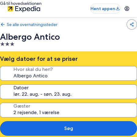
Gå til hovedsektionen
Hent appen
Se alle overnatningssteder
Albergo Antico
3.0-
stjernet
overnatningssted
Vælg datoer for at se priser
Hvor skal du hen?
Datoer
Gæster
Søg