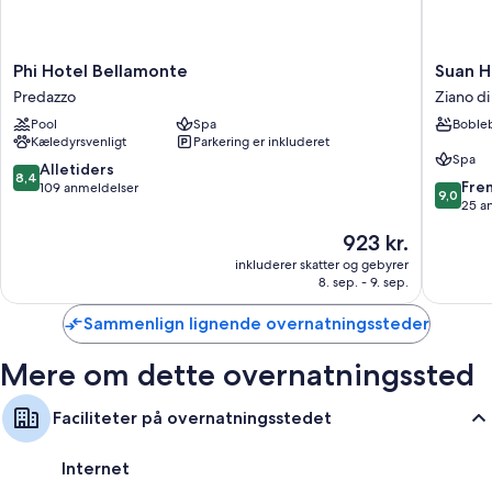
Andre faciliteter på værelserne tæller:
Badeværelser med bideter og badekar eller brusere
Phi
Suan
Phi Hotel Bellamonte
Suan H
Hotel
Hotel
Fladskærms-tv med satellitkanaler
Predazzo
Ziano d
Bellamonte
Ziano
Varme, daglig rengøring og skriveborde
Pool
Spa
Boble
Predazzo
di
Kæledyrsvenligt
Parkering er inkluderet
Fiemme
Spa
8.4
Alletiders
8,4
9.0
Fre
ud
109 anmeldelser
9,0
ud
25 a
af
af
10,
Prisen
923 kr.
10,
Alletiders,
er
Fremrag
inkluderer skatter og gebyrer
109
923 kr.
8. sep. - 9. sep.
25
anmeldelser
anmelde
Sammenlign lignende overnatningssteder
Mere om dette overnatningssted
Faciliteter på overnatningsstedet
Internet