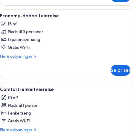
2
værelse
enkeltsenge
med
Indlæs
En dobbeltseng med hvide sengetøj, 
5
dobbeltseng
Economy-dobbeltværelse
alle
eller
15 m²
2
billeder
enkeltsenge
Plads til 3 personer
af
Economy-
1 queensize-seng
dobbeltværelse
Gratis Wi-Fi
Flere
Flere oplysninger
oplysninger
om
Se priser
Economy-
dobbeltværelse
Indlæs
Et soveværelse med en træseng, et nat
4
Comfort-enkeltværelse
alle
10 m²
billeder
Plads til 1 person
af
Comfort-
1 enkeltseng
enkeltværelse
Gratis Wi-Fi
Flere
Flere oplysninger