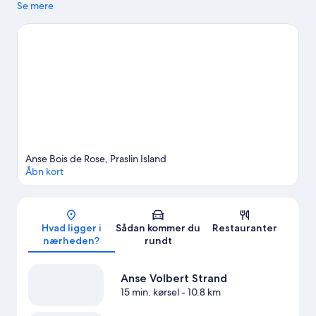
Mai Naturreservat og Côte D'Or Strand. Overvej at kigge forbi
Se mere
Anse Georgette Strand og Anse Takamaka Strand. Oplevelser
som dykning og fiskeri giver gode muligheder for at komme ud
på eller i det omgivende vand, eller du kan tage på eventyr ved
at afprøve vandre-/cykelruter i nærheden.
Besøg vores
rejseguide til Praslin Island
Anse Bois de Rose, Praslin Island
Åbn kort
Kort
Hvad ligger i
Sådan kommer du
Restauranter
nærheden?
rundt
Anse Volbert Strand
15 min. kørsel
- 10.8 km