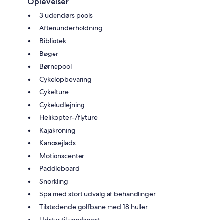
Oplevelser
3 udendørs pools
Aftenunderholdning
Bibliotek
Bøger
Børnepool
Cykelopbevaring
Cykelture
Cykeludlejning
Helikopter-/flyture
Kajakroning
Kanosejlads
Motionscenter
Paddleboard
Snorkling
Spa med stort udvalg af behandlinger
Tilstødende golfbane med 18 huller
Udstyr til vandsport