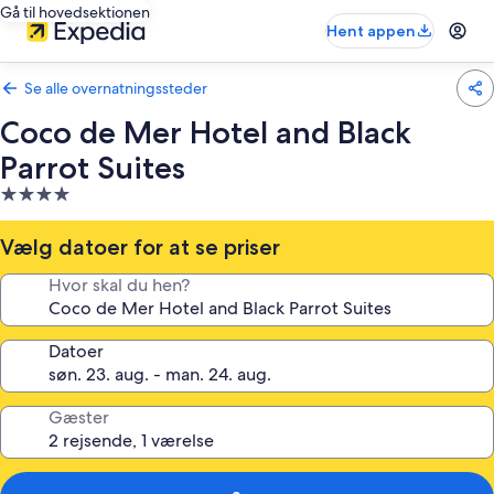
Gå til hovedsektionen
Hent appen
Se alle overnatningssteder
Coco de Mer Hotel and Black
Parrot Suites
4.0-
stjernet
overnatningssted
Vælg datoer for at se priser
Hvor skal du hen?
Datoer
Gæster