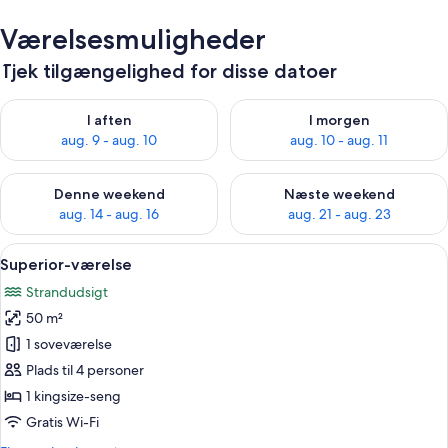
Værelsesmuligheder
Tjek tilgængelighed for disse datoer
Tjek tilgængelighed for i aften aug. 9 - aug. 10
Tjek tilgængelighed for i morg
I aften
I morgen
aug. 9 - aug. 10
aug. 10 - aug. 11
Tjek tilgængelighed for denne weekend aug. 14 - aug. 16
Tjek tilgængelighed for næste
Denne weekend
Næste weekend
aug. 14 - aug. 16
aug. 21 - aug. 23
Indlæs
Et soveværelse med en stor seng, træl
14
Superior-værelse
alle
Strandudsigt
billeder
50 m²
af
Superior-
1 soveværelse
værelse
Plads til 4 personer
1 kingsize-seng
Gratis Wi-Fi