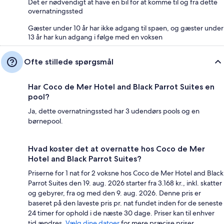
Det er nødvendigt at have en bil for at komme til og fra dette
overnatningssted
Gæster under 10 år har ikke adgang til spaen, og gæster under
13 år har kun adgang i følge med en voksen
Ofte stillede spørgsmål
Har Coco de Mer Hotel and Black Parrot Suites en
pool?
Ja, dette overnatningssted har 3 udendørs pools og en
børnepool.
Hvad koster det at overnatte hos Coco de Mer
Hotel and Black Parrot Suites?
Priserne for 1 nat for 2 voksne hos Coco de Mer Hotel and Black
Parrot Suites den 19. aug. 2026 starter fra 3.168 kr., inkl. skatter
og gebyrer, fra og med den 9. aug. 2026. Denne pris er
baseret på den laveste pris pr. nat fundet inden for de seneste
24 timer for ophold i de næste 30 dage. Priser kan til enhver
tid ændres.
Vælg dine datoer
for mere præcise priser.