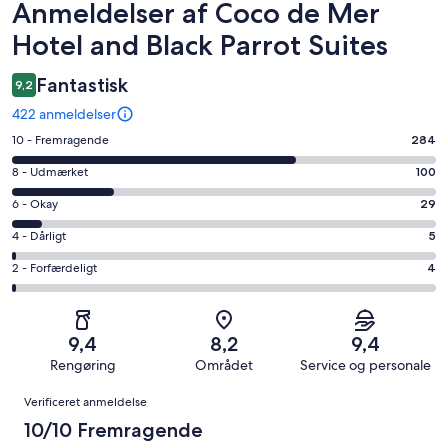
Anmeldelser
Anmeldelser af Coco de Mer
Hotel and Black Parrot Suites
Fantastisk
9,2
422 anmeldelser
Bedømmelse
10 - Fremragende
284
på
Bedømmelse
8 - Udmærket
100
10
på
−
Bedømmelse
6 - Okay
29
8
Fremragende.
på
−
Bedømmelse
4 - Dårligt
5
284
6
Udmærket.
på
af
−
Bedømmelse
2 - Forfærdeligt
4
100
4
i
Okay.
på
af
−
alt
29
2
i
Dårligt.
422
af
−
alt
5
9,4
8,2
9,4
anmeldelser
i
Forfærdeligt.
422
af
Rengøring
Området
Service og personale
alt
4
anmeldelser
i
Anmeldelser
422
af
Verificeret anmeldelse
alt
anmeldelser
i
422
10/10 Fremragende
alt
anmeldelser