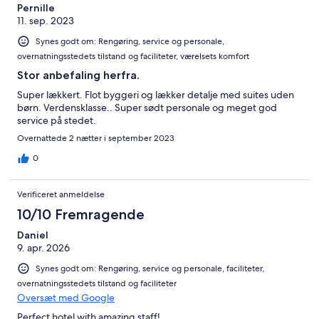
422
Pernille
11. sep. 2023
anmeldelser
Synes godt om: Rengøring, service og personale,
overnatningsstedets tilstand og faciliteter, værelsets komfort
Stor anbefaling herfra.
Super lækkert. Flot byggeri og lækker detalje med suites uden
børn. Verdensklasse.. Super sødt personale og meget god
service på stedet.
Overnattede 2 nætter i september 2023
0
Verificeret anmeldelse
10/10 Fremragende
Daniel
9. apr. 2026
Synes godt om: Rengøring, service og personale, faciliteter,
overnatningsstedets tilstand og faciliteter
Oversæt med Google
Perfect hotel with amazing staff!