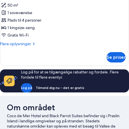
50 m²
af
Standardværelse
1 soveværelse
Plads til 4 personer
1 kingsize-seng
Gratis Wi-Fi
Flere
Flere oplysninger
oplysninger
om
Se priser
Standardværelse
Log på for at se tilgængelige rabatter og fordele. Flere
fordele til flere eventyr.
Log på
Tilmeld dig nu – det er gratis
Om området
Coco de Mer Hotel and Black Parrot Suites befinder sig i Praslin
Island i landlige omgivelser og på stranden. Stedets
naturskønne områder kan opleves med et besøg til Vallee de