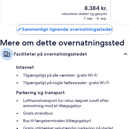
af
Andre faciliteter på værelserne tæller:
10,
Prisen
8.384 kr.
10,
Enestående,
er
LED-pærer, kompost og miljøvenlige rengøringsmidler
Fremrag
inkluderer skatter og gebyrer
244
8.384 kr.
7. sep. - 8. sep.
121
anmeldelser
Badeværelser med brusehoveder med spredningseffekt og
anmelde
miljøvenlige toiletartikler
Sammenlign lignende overnatningssteder
41-centimeters LCD-tv med satellitkanaler
Mere om dette overnatningssted
Balkon eller terrasse, separat siddeområde og køleskabe
Faciliteter på overnatningsstedet
Internet
Tilgængeligt på alle værelser: gratis Wi-Fi
Tilgængeligt på nogle fællesarealer: gratis Wi-Fi
Parkering og transport
Lufthavnstransport tur-retur døgnet rundt efter
anmodning mod et tillægsgebyr
Gratis strandbus
Bus til færgeterminalen (tillægsgebyr)
Gratis utildækket selvstændig parkering på stedet