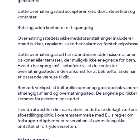
garanteres
Dette overnatningssted accepterer kreditkort, debetkort og
kontanter
Betaling uden kontanter er tilgængelig
Overnatningsstedets sikkerhedsforanstaltninger inkluderer
brandslukker, røgalarm, sikkerhedsalarm og førstehjælpskasse
Dette overnatningssted har udendørsområder såsom altaner,
balkoner eller terrasser, der muligvis ikke er egnede for børn.
Hvis du har spørgsmål, anbefaler vi, at du kontakter
overnatningsstedet inden ankomst for at bekræfte, at de har
et passende værelse til dig
Bemærk venligst, at kulturelle normer og gæstepolitik varierer
afhængigt af land og overnatningssted. De angivne politikker
kommer fra overnatningsstedet
Hvis du afbestiller din reservation, er dette underlagt værtens
afbestillingspolitik. I overensstemmelse med EU's regler om
forbrugerrettigheder er reservation af overnatning ikke
omfattet af fortrydelsesretten.
Vi bør nævne