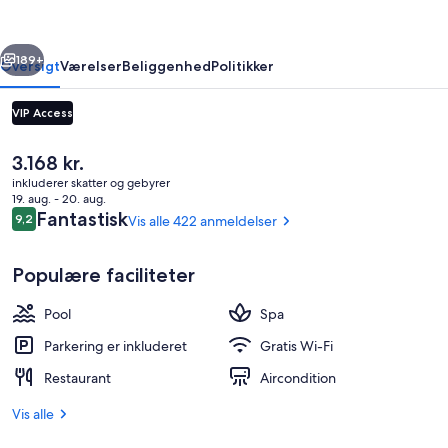
and
Black
rige
Næste
Parrot
189+
Oversigt
Værelser
Beliggenhed
Politikker
Suites
VIP Access
Den
3.168 kr.
nuværende
inkluderer skatter og gebyrer
pris
19. aug. - 20. aug.
er
Anmeldelser
Fantastisk
9,2
Vis alle 422 anmeldelser
9,2 ud af 10.
3.168 kr.
Populære faciliteter
Udendørsområde
Pool
Spa
Parkering er inkluderet
Gratis Wi-Fi
Restaurant
Aircondition
Vis alle