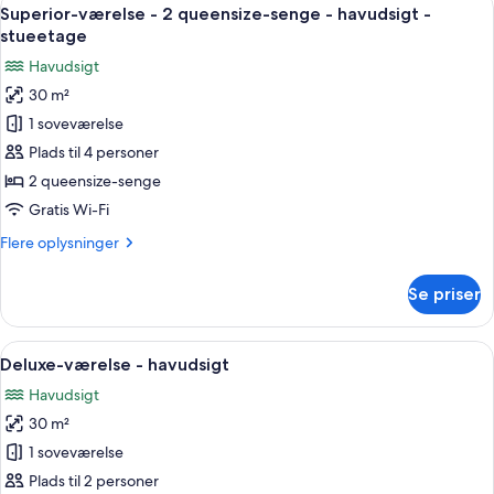
Indlæs
9
Superior-værelse - 2 queensize-senge - havudsigt -
alle
stueetage
billeder
Havudsigt
af
30 m²
Superior-
1 soveværelse
værelse
-
Plads til 4 personer
2
2 queensize-senge
queensize-
Gratis Wi-Fi
senge
Flere
Flere oplysninger
-
oplysninger
havudsigt
om
Se priser
Superior-
-
værelse
stueetage
-
Indlæs
Et hotelværelse med en stor seng, en 
5
2
Deluxe-værelse - havudsigt
alle
queensize-
Havudsigt
senge
billeder
-
30 m²
af
havudsigt
Deluxe-
1 soveværelse
-
værelse
stueetage
Plads til 2 personer