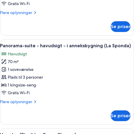
soveværelser
Gratis Wi-Fi
-
Flere
Flere oplysninger
balkon
oplysninger
-
om
Se priser
havudsigt
Familiesuite
-
2
Indlæs
Et soveværelse med en stor seng, to
11
soveværelser
Panorama-suite - havudsigt - i anneksbygning (La Sponda)
alle
-
Havudsigt
balkon
billeder
-
70 m²
af
havudsigt
Panorama-
1 soveværelse
suite
Plads til 3 personer
-
1 kingsize-seng
havudsigt
Gratis Wi-Fi
-
Flere
Flere oplysninger
i
oplysninger
anneksbygning
om
Se priser
(La
Panorama-
suite
Sponda)
-
Indlæs
Et pænt møbleret hotelværelse med s
4
havudsigt