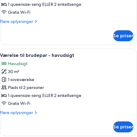
-
1 queensize-seng ELLER 2 enkeltsenge
havudsigt
Gratis Wi-Fi
Flere
Flere oplysninger
oplysninger
om
Se priser
Deluxe-
værelse
-
Indlæs
En balkon med et bord og stole med u
9
havudsigt
Værelse til brudepar - havudsigt
alle
Havudsigt
billeder
30 m²
af
Værelse
1 soveværelse
til
Plads til 2 personer
brudepar
1 queensize-seng ELLER 2 enkeltsenge
-
Gratis Wi-Fi
havudsigt
Flere
Flere oplysninger
oplysninger
om
Se priser
Værelse
til