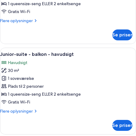
-
1 queensize-seng ELLER 2 enkeltsenge
havudsigt
Gratis Wi-Fi
-
Flere
Flere oplysninger
stueetage
oplysninger
om
Se priser
Superior-
værelse
-
Indlæs
Junior-suite - balkon - havudsigt | 
15
havudsigt
Junior-suite - balkon - havudsigt
alle
-
Havudsigt
stueetage
billeder
30 m²
af
Junior-
1 soveværelse
suite
Plads til 2 personer
-
1 queensize-seng ELLER 2 enkeltsenge
balkon
Gratis Wi-Fi
-
Flere
Flere oplysninger
havudsigt
oplysninger
om
Se priser
Junior-
suite