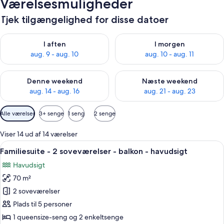
Værelsesmuligheder
Tjek tilgængelighed for disse datoer
Tjek tilgængelighed for i aften aug. 9 - aug. 10
Tjek tilgængelighed for i morg
I aften
I morgen
aug. 9 - aug. 10
aug. 10 - aug. 11
Tjek tilgængelighed for denne weekend aug. 14 - aug. 16
Tjek tilgængelighed for næste
Denne weekend
Næste weekend
aug. 14 - aug. 16
aug. 21 - aug. 23
Tilgængelige
Alle værelser
3+ senge
1 seng
2 senge
filtre
for
Viser 14 ud af 14 værelser
værelser
Indlæs
Et hotelværelse med en stor seng, et 
12
Familiesuite - 2 soveværelser - balkon - havudsigt
alle
Havudsigt
billeder
70 m²
af
Familiesuite
2 soveværelser
-
Plads til 5 personer
2
1 queensize-seng og 2 enkeltsenge