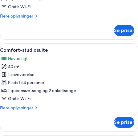
Gratis Wi-Fi
Flere
Flere oplysninger
oplysninger
om
Se priser
Panorama-
studiolejlighed
Indlæs
Et soveværelse med en stor seng, en s
10
Comfort-studiosuite
alle
Havudsigt
billeder
40 m²
af
Comfort-
1 soveværelse
studiosuite
Plads til 4 personer
1 queensize-seng og 2 enkeltsenge
Gratis Wi-Fi
Flere
Flere oplysninger
oplysninger
om
Se priser
Comfort-
studiosuite
Et hotelværelse med en seng, et skrive