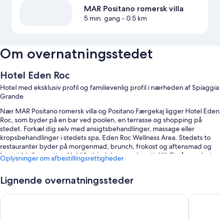
MAR Positano romersk villa
5 min. gang
- 0.5 km
Om overnatningsstedet
Hotel Eden Roc
Hotel med eksklusiv profil og familievenlig profil i nærheden af Spiaggia
Grande
Nær MAR Positano romersk villa og Positano Færgekaj ligger Hotel Eden
Roc, som byder på en bar ved poolen, en terrasse og shopping på
stedet. Forkæl dig selv med ansigtsbehandlinger, massage eller
kropsbehandlinger i stedets spa, Eden Roc Wellness Area. Stedets to
restauranter byder på morgenmad, brunch, frokost og aftensmad og
har middelhavsretter. Hold forbindelsen med gratis Wi-Fi på værelset.
Oplysninger om afbestillingsrettigheder
Gæster kan også få glæde af andre faciliteter som en frisørsalon og et
bibliotek.
Lignende overnatningssteder
Andre fordele inkluderer:
Marincanto
Miramar
En sæsonåben udendørs pool og en børnepool samt liggestole og
poolparasoller