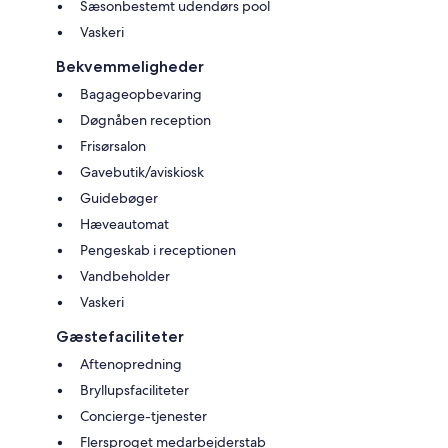
Sæsonbestemt udendørs pool
Vaskeri
Bekvemmeligheder
Bagageopbevaring
Døgnåben reception
Frisørsalon
Gavebutik/aviskiosk
Guidebøger
Hæveautomat
Pengeskab i receptionen
Vandbeholder
Vaskeri
Gæstefaciliteter
Aftenopredning
Bryllupsfaciliteter
Concierge-tjenester
Flersproget medarbejderstab