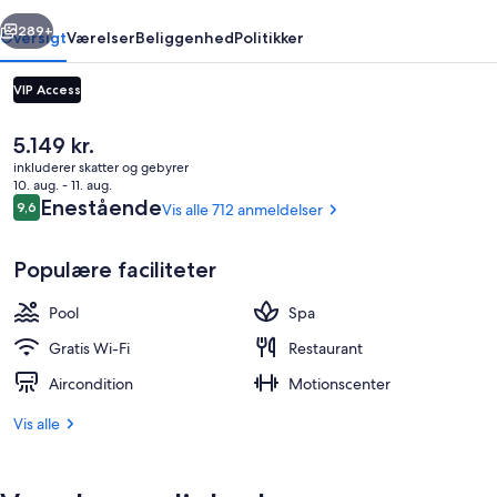
rige
Næste
289+
Oversigt
Værelser
Beliggenhed
Politikker
VIP Access
Den
5.149 kr.
nuværende
inkluderer skatter og gebyrer
pris
10. aug. - 11. aug.
er
Anmeldelser
Enestående
9,6
Vis alle 712 anmeldelser
9,6 ud af 10.
5.149 kr.
Populære faciliteter
Junior-suite - balkon - havudsigt | Ud
Pool
Spa
Gratis Wi-Fi
Restaurant
Aircondition
Motionscenter
Vis alle