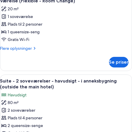
Værelse (Flexible - Room Change)
alle
-
20 m²
i
billeder
anneksbygning
1 soveværelse
af
(La
Værelse
Plads til 2 personer
Sponda)
(Flexible
1 queensize-seng
-
Gratis Wi-Fi
Room
Flere
Flere oplysninger
Change)
oplysninger
om
Se priser
Værelse
(Flexible
-
Indlæs
En balkon med liggestole og et spaba
16
Room
Suite - 2 soveværelser - havudsigt - i anneksbygning
alle
Change)
(outside the main hotel)
billeder
Havudsigt
af
80 m²
Suite
2 soveværelser
-
2
Plads til 4 personer
soveværelser
2 queensize-senge
-