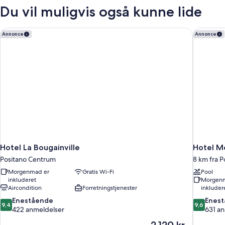
-
Du vil muligvis også kunne lide
balkon
-
havudsigt
Hotel La Bougainville
Hotel Me
Annonce
Annonce
Hotel La Bougainville
Hotel M
Positano Centrum
8 km fra P
Morgenmad er
Gratis Wi-Fi
Pool
inkluderet
Morgenm
Aircondition
Forretningstjenester
inkluder
9.4
9.6
Enestående
Enes
9,4
9,6
ud
ud
422 anmeldelser
631 a
af
af
Prisen