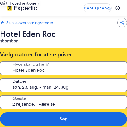
Gå til hovedsektionen
Hent appen
Se alle overnatningssteder
Hotel Eden Roc
4.0-
stjernet
overnatningssted
Vælg datoer for at se priser
Hvor skal du hen?
Datoer
Gæster
Søg