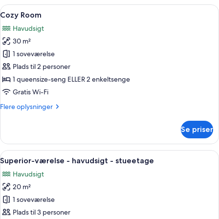
brudepar
Indlæs
En kystby med bygninger bygget på ste
7
-
Cozy Room
alle
havudsigt
Havudsigt
billeder
30 m²
af
Cozy
1 soveværelse
Room
Plads til 2 personer
1 queensize-seng ELLER 2 enkeltsenge
Gratis Wi-Fi
Flere
Flere oplysninger
oplysninger
om
Se priser
Cozy
Room
Indlæs
Superior-værelse - havudsigt - stuee
14
Superior-værelse - havudsigt - stueetage
alle
Havudsigt
billeder
20 m²
af
Superior-
1 soveværelse
værelse
Plads til 3 personer