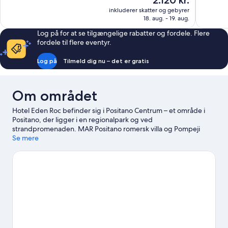
2.120 kr.
10,
10,
er
inkluderer skatter og gebyrer
Enestående,
Eneståend
2.120 kr.
18. aug. - 19. aug.
422
631
anmeldelser
anmeldels
Log på for at se tilgængelige rabatter og fordele. Flere
fordele til flere eventyr.
Log på
Tilmeld dig nu – det er gratis
Om området
Hotel Eden Roc befinder sig i Positano Centrum – et område i
Positano, der ligger i en regionalpark og ved
strandpromenaden. MAR Positano romersk villa og Pompeji
Arkæologisk Park er et par bemærkelsesværdige
Se mere
seværdigheder, mens nogle af stedets naturskønne områder
omfatter Spiaggia Grande og Amalfi Strand. Overvej at kigge
forbi Positano Færgekaj og Napoli-bugten. Oplevelser som
kajakroning, dykning og snorkling giver gode muligheder for at
komme ud på eller i det omgivende vand, eller du kan tage på
eventyr ved at afprøve vandre-/cykelruter i nærheden.
Besøg
vores rejseguide til Positano