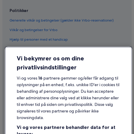
Politikker
Generelle vilkår og betingelser (gælder ikke Vrbo-reservationer)
Vilkår og betingelser for Vrbo
Hjælp til personer med et handicap
Fortrolighed
Vi bekymrer os om dine
Cookies
privatlivsindstillinger
Generelle vilkår for brug
Vi og vores
16
partnere gemmer og/eller får adgang til
Juridiske oplysninger/Kontakt os
oplysninger på en enhed, f.eks. unikke ID'er i cookies til
Retningslinjer for indhold og indberetning af indhold
behandling af personoplysninger. Du kan acceptere
eller administrere dine valg ved at klikke herunder eller
Hjælp
til enhver tid på siden om privatlivspolitik. Disse valg
signaleres til vores partnere og påvirker ikke
Kontakt os
browsingdata.
Ændr eller afbestil din reservation
Vi og vores partnere behandler data for at
Forløb og behandlingstider for refusion
levere: