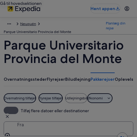
Gå til hovedsektionen
Hent appen
Planlæg din
Neuquén
rejse
Parque Universitario Provincia del Monte
Parque Universitario
Provincia del Monte
Overnatningssteder
Flyrejser
Biludlejning
Pakkerejser
Oplevelse
Overnatning tilføjet
Flyrejse tilføjet
Udlejningsbil
Økonomi
Tilføj flere datoer eller destinationer
Fra