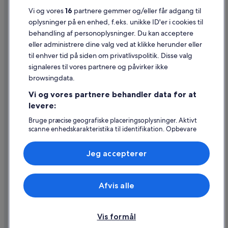
Juridiske oplysninger/Kontakt os
Vi og vores
16
partnere gemmer og/eller får adgang til
oplysninger på en enhed, f.eks. unikke ID'er i cookies til
Retningslinjer for indhold og indberetning af indhold
behandling af personoplysninger. Du kan acceptere
eller administrere dine valg ved at klikke herunder eller
Hjælp
til enhver tid på siden om privatlivspolitik. Disse valg
signaleres til vores partnere og påvirker ikke
Kontakt os
browsingdata.
Ændr eller afbestil din reservation
Vi og vores partnere behandler data for at
Forløb og behandlingstider for refusion
levere:
Book en flyrejse med et tilgodehavende fra et flyselskab
Bruge præcise geografiske placeringsoplysninger. Aktivt
scanne enhedskarakteristika til identifikation. Opbevare
Internationale rejsedokumenter
og/eller tilgå oplysninger på en enhed. Tilpasset
annoncering og indhold, annoncerings- og
Jeg accepterer
indholdsmåling, målgruppeundersøgelser og udvikling af
tjenester.
Liste over partnere (leverandører)
Expedia, Inc. er ikke ansvarlig for indhold fra eksterne hjemmesider.
Afvis alle
© 2026 Expedia, Inc. – en del af Expedia Group. Alle rettigheder
forbeholdes. Expedia og Expedias logo er varemærker eller registrerede
varemærker tilhørende Expedia, Inc.
Vis formål