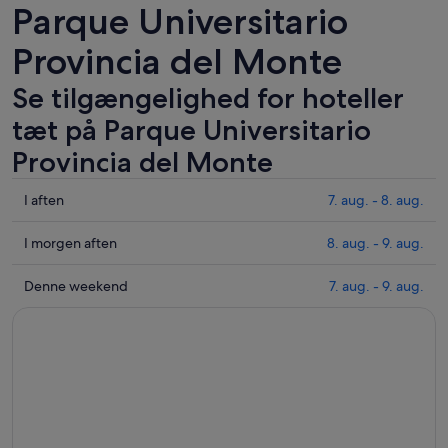
Parque Universitario
Provincia del Monte
Se tilgængelighed for hoteller
tæt på Parque Universitario
Provincia del Monte
Tjek
I aften
7. aug. - 8. aug.
priser
i
Tjek
I morgen aften
8. aug. - 9. aug.
nærheden
priser
af
i
Tjek
Denne weekend
7. aug. - 9. aug.
Parque
nærheden
priser
Universitario
af
i
Provincia
Parque
nærheden
del
Universitario
af
Monte
Provincia
Parque
for
del
Universitario
i
Monte
Provincia