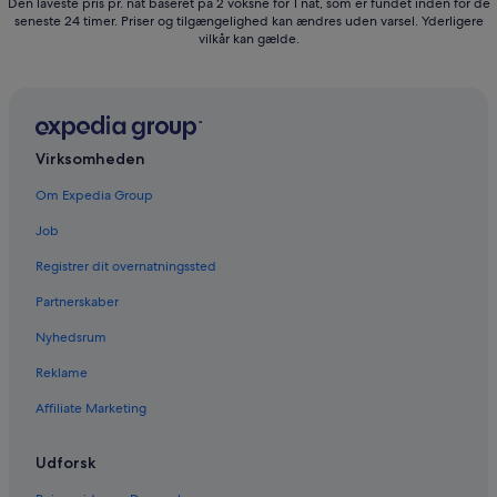
Den laveste pris pr. nat baseret på 2 voksne for 1 nat, som er fundet inden for de
seneste 24 timer. Priser og tilgængelighed kan ændres uden varsel. Yderligere
vilkår kan gælde.
Virksomheden
Om Expedia Group
Job
Registrer dit overnatningssted
Partnerskaber
Nyhedsrum
Reklame
Affiliate Marketing
Udforsk