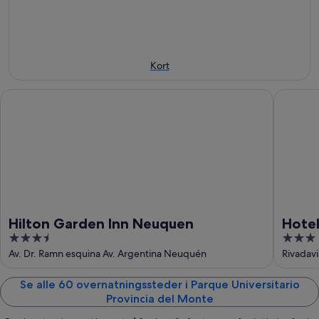
aften,
for
del
7.
i
Monte
aug.
morgen
for
-
aften,
denne
8.
8.
weekend,
Kort
aug.
aug.
7.
-
aug.
Hilton Garden Inn Neuquen
Hotel N
9.
-
aug.
9.
aug.
Hilton Garden Inn Neuquen
Hote
3.5
3
out
out
Av. Dr. Ramn esquina Av. Argentina Neuquén
Rivadav
of
of
5
5
Se alle 60 overnatningssteder i Parque Universitario
Provincia del Monte