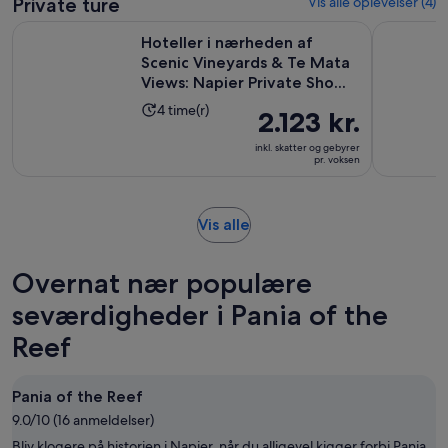
anmeldelser
Private ture
Vis alle oplevelser (4)
Hoteller i nærheden af Scenic Vineyards & Te Mata Views: Na
Aktivitete
Hoteller i nærheden af
Scenic Vineyards & Te Mata
Views: Napier Private Sho...
Oplevelsens
4 time(r)
Prisen
2.123 kr.
varighed
er
inkl. skatter og gebyrer
er
2.123 kr.
pr. voksen
4
pr.
timer
voksen
Åbner
Vis alle
i
en
Overnat nær populære
ny
fane
seværdigheder i Pania of the
Reef
Pania of the Reef
9.0/10 (16 anmeldelser)
Bliv klogere på historien i Napier, når du alligevel kigger forbi Pania