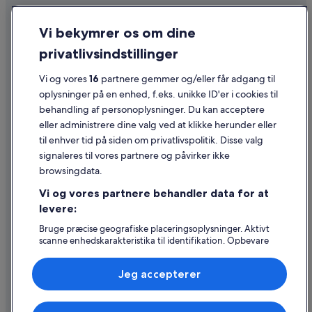
Fortrolighed
Vi bekymrer os om dine
Cookies
privatlivsindstillinger
Generelle vilkår for brug
Juridiske oplysninger/Kontakt os
Vi og vores
16
partnere gemmer og/eller får adgang til
oplysninger på en enhed, f.eks. unikke ID'er i cookies til
Retningslinjer for indhold og indberetning af indhold
behandling af personoplysninger. Du kan acceptere
eller administrere dine valg ved at klikke herunder eller
Hjælp
til enhver tid på siden om privatlivspolitik. Disse valg
signaleres til vores partnere og påvirker ikke
Kontakt os
browsingdata.
Ændr eller afbestil din reservation
Vi og vores partnere behandler data for at
Forløb og behandlingstider for refusion
levere:
Book en flyrejse med et tilgodehavende fra et flyselskab
Bruge præcise geografiske placeringsoplysninger. Aktivt
scanne enhedskarakteristika til identifikation. Opbevare
Internationale rejsedokumenter
og/eller tilgå oplysninger på en enhed. Tilpasset
annoncering og indhold, annoncerings- og
Jeg accepterer
indholdsmåling, målgruppeundersøgelser og udvikling af
tjenester.
Liste over partnere (leverandører)
Expedia, Inc. er ikke ansvarlig for indhold fra eksterne hjemmesider.