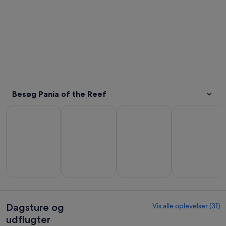
Besøg Pania of the Reef
Åbner i en ny fane
Åbner i en ny fane
Åbner i en n
Dagsture og udflugter
Mad, drikke og natteliv
Historie og kultur
Udendørsaktivi
Dagsture og
Mad, drikke og
Historie og
Udendørsaktivi
udflugter
natteliv
kultur
Dagsture og
Vis alle oplevelser (31)
udflugter