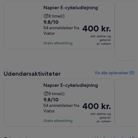
Åbner i en ny fane
Napier E-cykeludlejning
Hoteller i
Napier E-cykeludlejning
Oplevelsens
8 time(r)
9.8
9,8/10
varighed
Prisen
400 kr.
ud
54 anmeldelser fra
er
er
Viator
af
8
inkl. skatter og
400 kr.
gebyrer
10
timer
Gratis afbestilling
pr. voksen
pr.
med
voksen
54
anmeldelser
Udendørsaktiviteter
Vis alle oplevelser (5)
Åbner i en ny fane
Napier E-cykeludlejning
Kyst til la
Napier E-cykeludlejning
Oplevelsens
8 time(r)
9.8
9,8/10
varighed
Prisen
400 kr.
ud
54 anmeldelser fra
er
er
Viator
af
8
inkl. skatter og
400 kr.
gebyrer
10
timer
Gratis afbestilling
pr. voksen
pr.
med
voksen
54