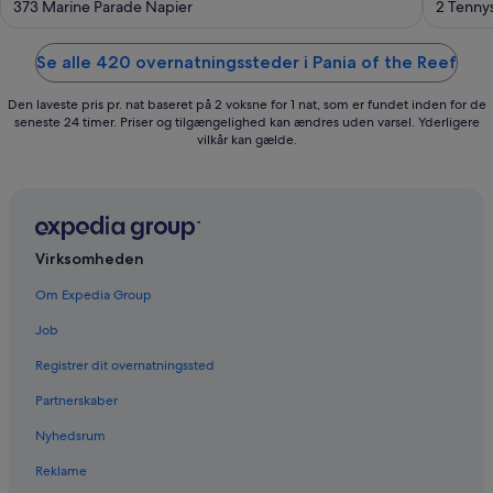
out
out
373 Marine Parade Napier
2 Tenny
of
of
5
5
Se alle 420 overnatningssteder i Pania of the Reef
Den laveste pris pr. nat baseret på 2 voksne for 1 nat, som er fundet inden for de
seneste 24 timer. Priser og tilgængelighed kan ændres uden varsel. Yderligere
vilkår kan gælde.
Virksomheden
Om Expedia Group
Job
Registrer dit overnatningssted
Partnerskaber
Nyhedsrum
Reklame