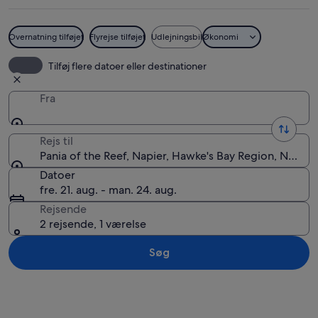
Overnatning tilføjet
Flyrejse tilføjet
Udlejningsbil
Økonomi
En statue af en maorisk figur med en 
Tilføj flere datoer eller destinationer
Fra
Rejs til
Pania of the Reef, Napier, Hawke's Bay Region, New Z
Datoer
fre. 21. aug. - man. 24. aug.
Rejsende
2 rejsende, 1 værelse
Søg
Se kort