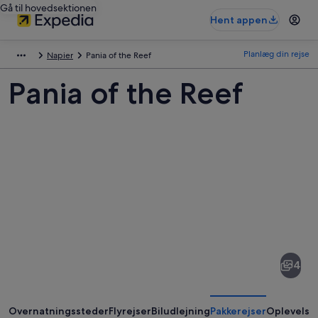
Gå til hovedsektionen
Hent appen
Planlæg din rejse
Napier
Pania of the Reef
Pania of the Reef
Billeder
af
Pania
4
of
the
Reef
Overnatningssteder
Flyrejser
Biludlejning
Pakkerejser
Oplevelse