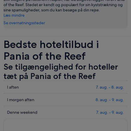
of the Reef. Stedet er kendt og populært for sin kyststrækning og
sine spamuligheder, som du kan besøge på din rejse.
Læs mindre
Se overnatningssteder
Bedste hoteltilbud i
Pania of the Reef
Se tilgængelighed for hoteller
tæt på Pania of the Reef
Tjek
I aften
7. aug. - 8. aug.
priser
i
Tjek
I morgen aften
8. aug. - 9. aug.
nærheden
priser
af
i
Tjek
Denne weekend
7. aug. - 9. aug.
Pania
nærheden
priser
of
af
i
the
Pania
nærheden