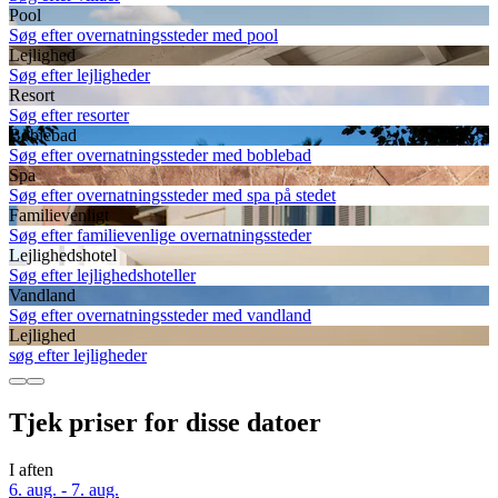
Pool
Søg efter overnatningssteder med pool
Lejlighed
Søg efter lejligheder
Resort
Søg efter resorter
Boblebad
Søg efter overnatningssteder med boblebad
Spa
Søg efter overnatningssteder med spa på stedet
Familievenligt
Søg efter familievenlige overnatningssteder
Lejlighedshotel
Søg efter lejlighedshoteller
Vandland
Søg efter overnatningssteder med vandland
Lejlighed
søg efter lejligheder
Tjek priser for disse datoer
I aften
6. aug. - 7. aug.