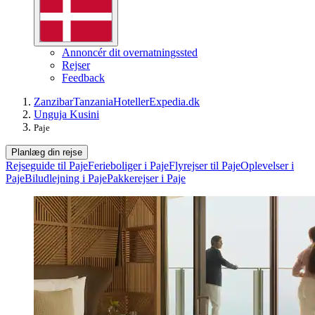
Annoncér dit overnatningssted
Rejser
Feedback
Zanzibar
Tanzania
Hoteller
Expedia.dk
Unguja Kusini
Paje
Planlæg din rejse
Rejseguide til Paje
Ferieboliger i Paje
Flyrejser til Paje
Oplevelser i
Paje
Biludlejning i Paje
Pakkerejser i Paje