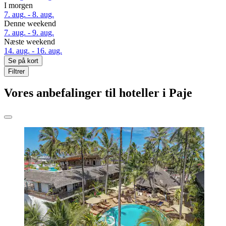
I morgen
7. aug. - 8. aug.
Denne weekend
7. aug. - 9. aug.
Næste weekend
14. aug. - 16. aug.
Se på kort
Filtrer
Vores anbefalinger til hoteller i Paje