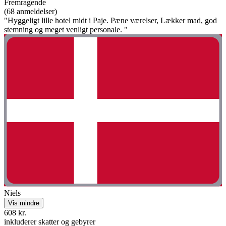
Fremragende
(68 anmeldelser)
"Hyggeligt lille hotel midt i Paje. Pæne værelser, Lækker mad, god
stemning og meget venligt personale. "
Niels
Vis mindre
608 kr.
inkluderer skatter og gebyrer