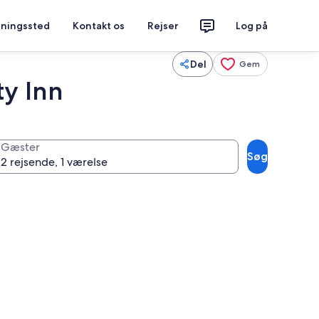
tningssted
Kontakt os
Rejser
Log på
Del
Gem
ty Inn
Gæster
Søg