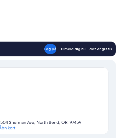
Log på
Tilmeld dig nu – det er gratis
1504 Sherman Ave, North Bend, OR, 97459
Åbn kort