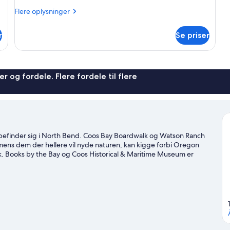
Flere
Flere oplysninger
oplysninger
om
r
Se priser
Signatur-
dobbeltværelse
r og fordele. Flere fordele til flere
nn befinder sig i North Bend. Coos Bay Boardwalk og Watson Ranch
mens dem der hellere vil nyde naturen, kan kigge forbi Oregon
k. Books by the Bay og Coos Historical & Maritime Museum er
levelser som vandre-/cykelruter, mountainbiking og økoture.