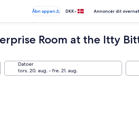
•
Åbn appen
DKK
Annoncér dit overna
erprise Room at the Itty Bit
Datoer