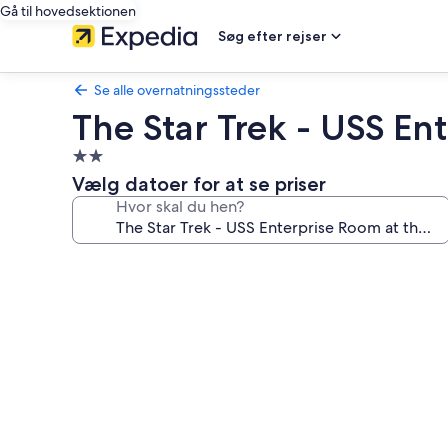
Gå til hovedsektionen
Søg efter rejser
Se alle overnatningssteder
The Star Trek - USS Ent
2.0-
stjernet
Vælg datoer for at se priser
overnatningssted
Hvor skal du hen?
Billedgalleri
for
The
Star
Trek
-
USS