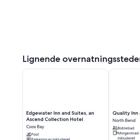
Lignende overnatningsstede
Edgewater Inn and Suites, an Ascend Collection Hot
Quality Inn &
Edgewater
Quality
Edgewater Inn and Suites, an
Quality Inn
Inn
Inn
Ascend Collection Hotel
North Bend
and
&
Coos Bay
Boblebad
Suites,
Suites
Morgenmad 
an
Pool
at
inkluderet
Parkering er inkluderet