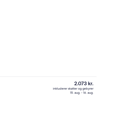
Skrivebord, strygejern/strygebræt, gr
Den
2.073 kr.
nuværende
inkluderer skatter og gebyrer
pris
15. aug. - 16. aug.
beltværelse | Skrivebord, strygejern/strygebræt, gratis Wi-Fi
Skrivebord, strygejern/strygebræt, gr
er
2.073 kr.