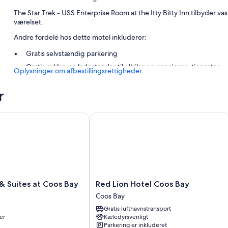
The Star Trek - USS Enterprise Room at the Itty Bitty Inn tilbyder va
værelset.
Andre fordele hos dette motel inkluderer:
Gratis selvstændig parkering
Gratis cykler, en ladestander til elbiler og concierge-tjenester
Oplysninger om afbestillingsrettigheder
Et naturreservat
r
Værelsesfaciliteter
Alle værelser hos The Star Trek - USS Enterprise Room at the Itty Bitty
el
 Suites at Coos Bay
Red Lion Hotel Coos Bay
Andre faciliteter på værelserne tæller:
29-tommers tv med kabelkanaler
Elkedler, rengøring og skriveborde
Red
 & Suites at Coos Bay
Red Lion Hotel Coos Bay
Lion
Coos Bay
Hotel
Gratis lufthavnstransport
Coos
er
Kæledyrsvenligt
Bay
Parkering er inkluderet