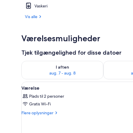
Vaskeri
Udendørsom
Vis alle
Værelsesmuligheder
Tjek tilgængelighed for disse datoer
Tjek tilgængelighed for i aften aug. 7 - aug. 8
Tjek tilgænge
I aften
aug. 7 - aug. 8
a
Indlæs
En hånd holder en vintage mik
1
Værelse
alle
Plads til 2 personer
billeder
Gratis Wi-Fi
af
Værelse
Flere
Flere oplysninger
oplysninger
om
Værelse