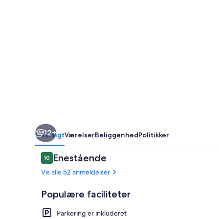
Enterprise
Room
at
the
Itty
Bitty
Inn
12+
Oversigt
Værelser
Beliggenhed
Politikker
Anmeldelser
Enestående
10
10 ud af 10.
Vis alle 52 anmeldelser
Populære faciliteter
Parkering er inkluderet