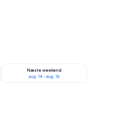
d aug. 7 - aug. 9
Tjek tilgængelighed for næste weekend aug. 14 - aug. 16
Næste weekend
aug. 14 - aug. 16
genstande.
ed et kontrolpanel, i et rum med en seng med et himmelmotiv, et skrivebo