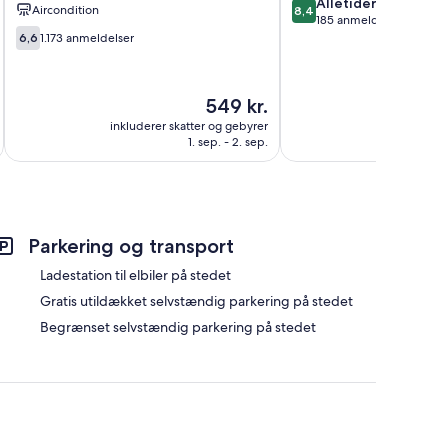
Coos
8.4
Alletiders
Aircondition
8,4
Bay
ud
185 anmeldelser
6.6
af
6,6
1.173 anmeldelser
ud
10,
af
Alletiders,
10,
185
Prisen
549 kr.
1.173
anmeldelser
er
anmeldelser
inkluderer skatter og gebyrer
inkluderer 
549 kr.
1. sep. - 2. sep.
Parkering og transport
Ladestation til elbiler på stedet
Gratis utildækket selvstændig parkering på stedet
Begrænset selvstændig parkering på stedet