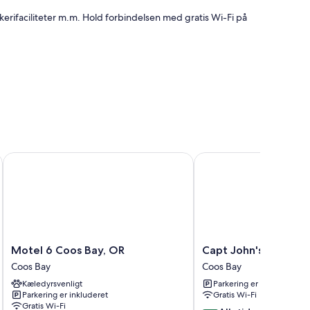
skerifaciliteter m.m. Hold forbindelsen med gratis Wi-Fi på
 Inn tilbyder faciliteter som gratis Wi-Fi.
Motel 6 Coos Bay, OR
Capt John's Motel
Motel
Capt
Motel 6 Coos Bay, OR
Capt John's Motel
6
John's
Coos Bay
Coos Bay
Coos
Motel
Kæledyrsvenligt
Parkering er inkluderet
Bay,
Coos
Parkering er inkluderet
Gratis Wi-Fi
OR
Bay
Gratis Wi-Fi