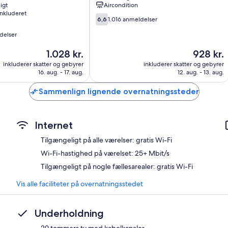
Coos
igt
Aircondition
Bay
inkluderet
6.6
6,6
1.016 anmeldelser
ud
delser
af
10,
Prisen
Prisen
1.028 kr.
928 kr.
1.016
er
er
anmeldelser
inkluderer skatter og gebyrer
inkluderer skatter og gebyrer
1.028 kr.
928 kr.
16. aug. - 17. aug.
12. aug. - 13. aug.
Sammenlign lignende overnatningssteder
Internet
Tilgængeligt på alle værelser: gratis Wi-Fi
Wi-Fi-hastighed på værelset: 25+ Mbit/s
Tilgængeligt på nogle fællesarealer: gratis Wi-Fi
Vis alle faciliteter på overnatningsstedet
Underholdning
29 tommers tv med kabelkanaler