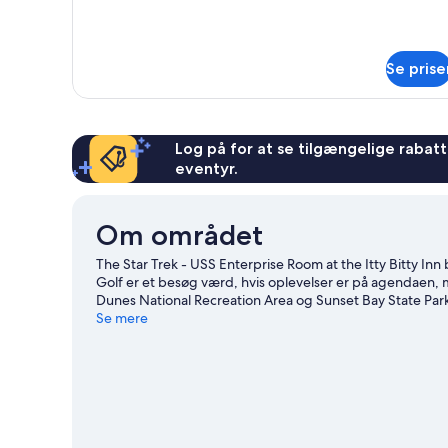
Se prise
Log på for at se tilgængelige rabatte
eventyr.
Om området
The Star Trek - USS Enterprise Room at the Itty Bitty I
Golf er et besøg værd, hvis oplevelser er på agendaen, 
Dunes National Recreation Area og Sunset Bay State Par
også et besøg værd. Gå endelig ikke glip af udendørsop
Se mere
Besøg vores rejseguide til North Bend
Vis flere moteller i North Bend