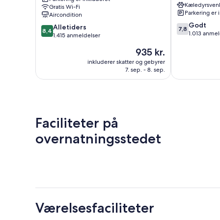
Ascend
Coos
Kæledyrsvenl
Gratis Wi-Fi
Collection
Bay
Parkering er 
Aircondition
Hotel
North
7.8
Godt
8.4
Coos
Alletiders
Bend
7,8
8,4
ud
1.013 anmel
ud
Bay
1.415 anmeldelser
af
af
Prisen
935 kr.
10,
10,
er
Godt,
Alletiders,
inkluderer skatter og gebyrer
935 kr.
1.013
7. sep. - 8. sep.
1.415
anmeldelser
anmeldelser
Faciliteter på
overnatningsstedet
Værelsesfaciliteter