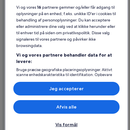
Juridiske oplysninger/Kontakt os
Vi og vores
16
partnere gemmer og/eller får adgang til
oplysninger på en enhed, f.eks. unikke ID'er i cookies til
Retningslinjer for indhold og indberetning af indhold
behandling af personoplysninger. Du kan acceptere
eller administrere dine valg ved at klikke herunder eller
Hjælp
til enhver tid på siden om privatlivspolitik. Disse valg
signaleres til vores partnere og påvirker ikke
Kontakt os
browsingdata.
Ændr eller afbestil din reservation
Vi og vores partnere behandler data for at
Forløb og behandlingstider for refusion
levere:
Book en flyrejse med et tilgodehavende fra et flyselskab
Bruge præcise geografiske placeringsoplysninger. Aktivt
scanne enhedskarakteristika til identifikation. Opbevare
Internationale rejsedokumenter
og/eller tilgå oplysninger på en enhed. Tilpasset
annoncering og indhold, annoncerings- og
Jeg accepterer
indholdsmåling, målgruppeundersøgelser og udvikling af
tjenester.
Liste over partnere (leverandører)
Expedia, Inc. er ikke ansvarlig for indhold fra eksterne hjemmesider.
Afvis alle
© 2026 Expedia, Inc. – en del af Expedia Group. Alle rettigheder
forbeholdes. Expedia og Expedias logo er varemærker eller registrerede
varemærker tilhørende Expedia, Inc.
Vis formål