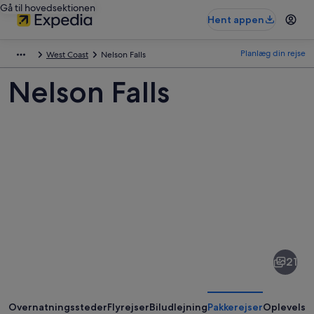
Gå til hovedsektionen
Hent appen
Planlæg din rejse
West Coast
Nelson Falls
Nelson Falls
Billeder
af
Nelson
21
Falls
Overnatningssteder
Flyrejser
Biludlejning
Pakkerejser
Oplevelse