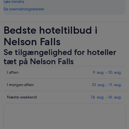
Læs mindre
Se overnatningssteder
Bedste hoteltilbud i
Nelson Falls
Se tilgængelighed for hoteller
tæt på Nelson Falls
Tjek
I aften
9. aug. - 10. aug.
priser
i
Tjek
I morgen aften
10. aug. - 11. aug.
nærheden
priser
af
i
Tjek
Næste weekend
14. aug. - 16. aug.
Nelson
nærheden
priser
Falls
af
i
for
Nelson
nærheden
i
Falls
af
aften,
for
Nelson