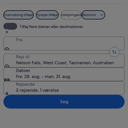
Overnatning tilføjet
Flyrejse tilføjet
Udlejningsbil
Økonomi
En skovstrøm med mosbegroede sten o
Tilføj flere datoer eller destinationer
Fra
Rejs til
Nelson Falls, West Coast, Tasmanien, Australien
Datoer
fre. 28. aug. - man. 31. aug.
Rejsende
2 rejsende, 1 værelse
Søg
Se kort