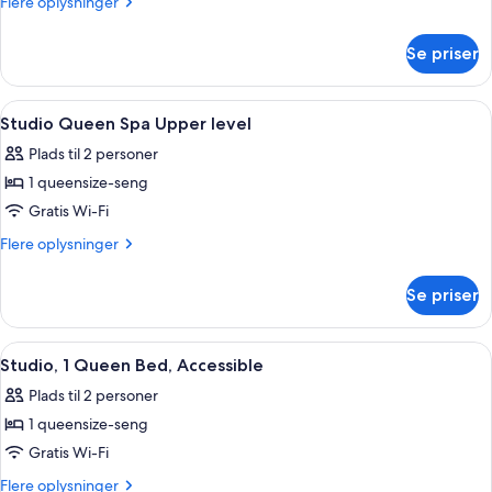
Flere
Flere oplysninger
oplysninger
om
Se priser
Studiolejlighed
-
boblebad
Indlæs
Et hotelværelse med en stor seng, et sk
5
(Ground)
Studio Queen Spa Upper level
alle
Plads til 2 personer
billeder
1 queensize-seng
af
Studio
Gratis Wi-Fi
Queen
Flere
Flere oplysninger
Spa
oplysninger
om
Upper
Se priser
Studio
level
Queen
Spa
Indlæs
Et hotelværelse med en stor seng, et sk
7
Upper
Studio, 1 Queen Bed, Accessible
alle
level
Plads til 2 personer
billeder
1 queensize-seng
af
Studio,
Gratis Wi-Fi
1
Flere
Flere oplysninger