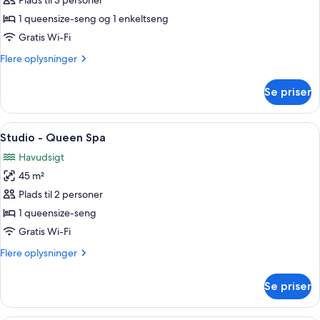
Studio
Plads til 3 personer
-
1 queensize-seng og 1 enkeltseng
Queen
Gratis Wi-Fi
plus
Flere
Flere oplysninger
Single
oplysninger
om
Se priser
Studio
-
Queen
Indlæs
Udsigt over kysten med en lystbådeha
6
plus
Studio - Queen Spa
alle
Single
Havudsigt
billeder
45 m²
af
Studio
Plads til 2 personer
-
1 queensize-seng
Queen
Gratis Wi-Fi
Spa
Flere
Flere oplysninger
oplysninger
om
Se priser
Studio
-
Queen