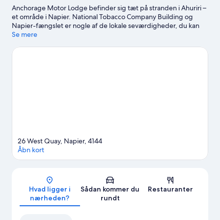
Anchorage Motor Lodge befinder sig tæt på stranden i Ahuriri –
et område i Napier. National Tobacco Company Building og
Napier-fængslet er nogle af de lokale seværdigheder, du kan
opleve. Er du mere interesseret i at udforske naturen, kan du
Se mere
kigge forbi Pandora Pond og Ahuriri Estuary. Ser du frem til et
event eller en sportbegivenhed under din rejse? Se, hvad
McLean Park eller Park Island Sports Complex har på
programmet.
Besøg vores rejseguide til Napier
Vis flere lejlighedshoteller i Napier
26 West Quay, Napier, 4144
Åbn kort
Kort
Hvad ligger i
Sådan kommer du
Restauranter
nærheden?
rundt