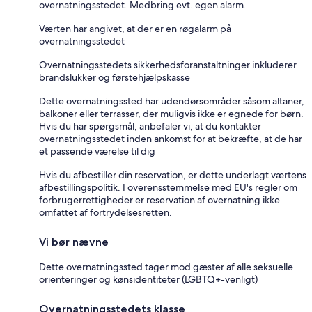
overnatningsstedet. Medbring evt. egen alarm.
Værten har angivet, at der er en røgalarm på
overnatningsstedet
Overnatningsstedets sikkerhedsforanstaltninger inkluderer
brandslukker og førstehjælpskasse
Dette overnatningssted har udendørsområder såsom altaner,
balkoner eller terrasser, der muligvis ikke er egnede for børn.
Hvis du har spørgsmål, anbefaler vi, at du kontakter
overnatningsstedet inden ankomst for at bekræfte, at de har
et passende værelse til dig
Hvis du afbestiller din reservation, er dette underlagt værtens
afbestillingspolitik. I overensstemmelse med EU's regler om
forbrugerrettigheder er reservation af overnatning ikke
omfattet af fortrydelsesretten.
Vi bør nævne
Dette overnatningssted tager mod gæster af alle seksuelle
orienteringer og kønsidentiteter (LGBTQ+-venligt)
Overnatningsstedets klasse