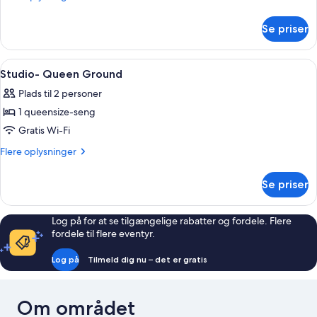
Queen
oplysninger
om
Bed,
Se priser
Studio,
Accessible
1
Queen
Indlæs
Et hotelværelse med en stor seng, et s
4
Bed,
Studio- Queen Ground
alle
Accessible
Plads til 2 personer
billeder
1 queensize-seng
af
Studio-
Gratis Wi-Fi
Queen
Flere
Flere oplysninger
Ground
oplysninger
om
Se priser
Studio-
Queen
Ground
Log på for at se tilgængelige rabatter og fordele. Flere
fordele til flere eventyr.
Log på
Tilmeld dig nu – det er gratis
Om området