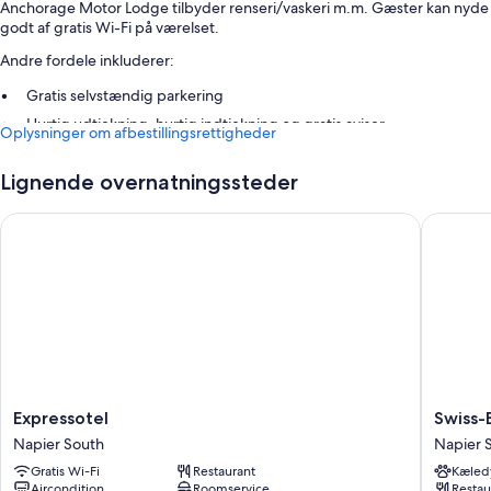
Anchorage Motor Lodge tilbyder renseri/vaskeri m.m. Gæster kan nyde
godt af gratis Wi-Fi på værelset.
Andre fordele inkluderer:
Gratis selvstændig parkering
Hurtig udtjekning, hurtig indtjekning og gratis aviser
Oplysninger om afbestillingsrettigheder
Et pengeskab i receptionen, en elevator og røgfrie områder
Lignende overnatningssteder
Værelsesfaciliteter
Expressotel
Swiss-Be
Alle værelser hos Anchorage Motor Lodge inkluderer komfortable
faciliteter såsom aircondition samt andre goder som gratis Wi-Fi og
roomservice.
Ekstra faciliteter inkluderer:
Topmadrasser og ekstra senge (tillægsgebyr)
Køleskabe, mikrobølgeovne og brødristere
32-tommers LCD-tv med premium-tv-kanaler
Expressotel
Swiss-
Expressotel
Swiss-
Balkon eller terrasse, garderobe eller klædeskab og elkedler
Napier
Belhotel
Napier South
Napier 
South
Napier
Gratis Wi-Fi
Restaurant
Kæledy
Napier
Aircondition
Roomservice
Restau