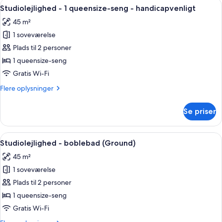
Indlæs
Et hotelværelse med en stor seng, et sk
6
Spa
Studiolejlighed - 1 queensize-seng - handicapvenligt
alle
45 m²
billeder
1 soveværelse
af
Studiolejlighed
Plads til 2 personer
-
1 queensize-seng
1
Gratis Wi-Fi
queensize-
Flere
Flere oplysninger
seng
oplysninger
-
om
Se priser
Studiolejlighed
handicapvenligt
-
1
Indlæs
Et hotelværelse med en stor seng, et
4
queensize-
Studiolejlighed - boblebad (Ground)
alle
seng
45 m²
-
billeder
handicapvenligt
1 soveværelse
af
Studiolejlighed
Plads til 2 personer
-
1 queensize-seng
boblebad
Gratis Wi-Fi
(Ground)