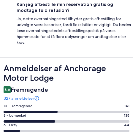
Kan jeg afbestille min reservation gratis og
modtage fuld refusion?
Ja, dette overnatningssted tilbyder gratis afbestilling for
udvalgte værelsespriser, fordi fleksibilitet er vigtigt. Du bedes
læse overnatningsstedets afbestillingspolitik på vores
hjemmeside for at få flere oplysninger om undtagelser eller
krav.
Anmeldelser
Anmeldelser af Anchorage
Motor Lodge
Fremragende
8,6
327 anmeldelser
Bedømmelse
10 - Fremragende
141
på
Bedømmelse
8 - Udmærket
135
10
på
−
Bedømmelse
6 - Okay
44
8
Fremragende.
på