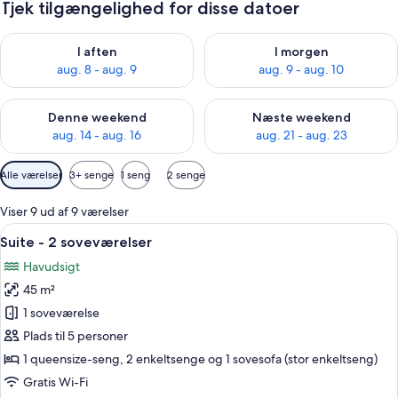
Tjek tilgængelighed for disse datoer
Tjek tilgængelighed for i aften aug. 8 - aug. 9
Tjek tilgængelighed for i morg
I aften
I morgen
aug. 8 - aug. 9
aug. 9 - aug. 10
Tjek tilgængelighed for denne weekend aug. 14 - aug. 16
Tjek tilgængelighed for næste
Denne weekend
Næste weekend
aug. 14 - aug. 16
aug. 21 - aug. 23
Tilgængelige
Alle værelser
3+ senge
1 seng
2 senge
filtre
for
Viser 9 ud af 9 værelser
værelser
Indlæs
Et hotelværelse med en seng, et rundt s
7
Suite - 2 soveværelser
alle
Havudsigt
billeder
45 m²
af
Suite
1 soveværelse
-
Plads til 5 personer
2
1 queensize-seng, 2 enkeltsenge og 1 sovesofa (stor enkeltseng)
soveværelser
Gratis Wi-Fi