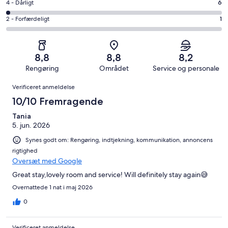
−
Bedømmelse
4 - Dårligt
6
141
6
Udmærket.
på
af
−
Bedømmelse
2 - Forfærdeligt
1
135
4
i
Okay.
på
af
−
alt
44
2
i
Dårligt.
327
af
−
alt
6
8,8
8,8
8,2
anmeldelser
i
Forfærdeligt.
327
af
Rengøring
Området
Service og personale
alt
1
anmeldelser
i
Anmeldelser
327
af
Verificeret anmeldelse
alt
anmeldelser
i
327
10/10 Fremragende
alt
anmeldelser
327
Tania
5. jun. 2026
anmeldelser
Synes godt om: Rengøring, indtjekning, kommunikation, annoncens
rigtighed
Oversæt med Google
Great stay,lovely room and service! Will definitely stay again😅
Overnattede 1 nat i maj 2026
0
Verificeret anmeldelse