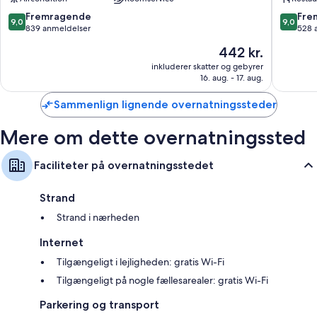
South
9.0
9.0
Fremragende
Fre
9,0
9,0
ud
ud
839 anmeldelser
528 
af
af
Prisen
442 kr.
10,
10,
er
Fremragende,
Fremrag
inkluderer skatter og gebyrer
442 kr.
16. aug. - 17. aug.
839
528
anmeldelser
anmelde
Sammenlign lignende overnatningssteder
Mere om dette overnatningssted
Faciliteter på overnatningsstedet
Strand
Strand i nærheden
Internet
Tilgængeligt i lejligheden: gratis Wi-Fi
Tilgængeligt på nogle fællesarealer: gratis Wi-Fi
Parkering og transport