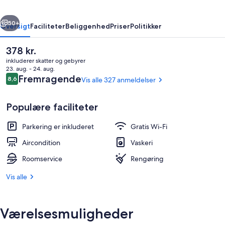
rige
Næste
50+
Oversigt
Faciliteter
Beliggenhed
Priser
Politikker
Den
378 kr.
nuværende
inkluderer skatter og gebyrer
pris
23. aug. - 24. aug.
er
Anmeldelser
Fremragende
8,6
Vis alle 327 anmeldelser
8,6 ud af 10.
378 kr.
Populære faciliteter
Parkering er inkluderet
Gratis Wi-Fi
Reception
Aircondition
Vaskeri
Roomservice
Rengøring
Vis alle
Værelsesmuligheder