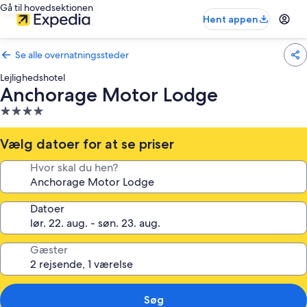
Gå til hovedsektionen
Hent appen
Se alle overnatningssteder
Lejlighedshotel
Anchorage Motor Lodge
4.0-
stjernet
overnatningssted
Vælg datoer for at se priser
Hvor skal du hen?
Datoer
Gæster
Søg