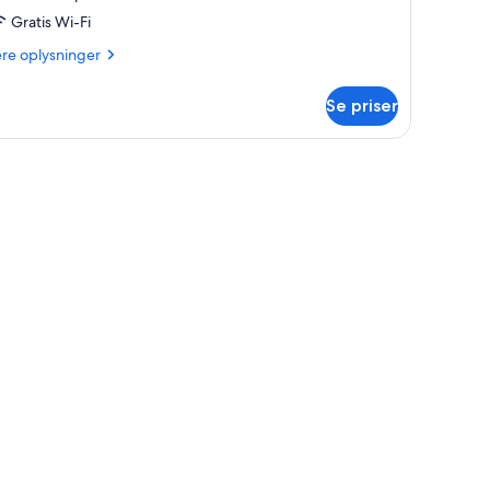
Gratis Wi-Fi
ere
ere oplysninger
lysninger
m
Se priser
relse