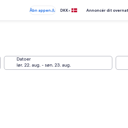
•
Åbn appen
DKK
Annoncér dit overna
Datoer