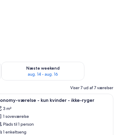
d aug. 7 - aug. 9
Tjek tilgængelighed for næste weekend aug. 14 - aug. 16
Næste weekend
aug. 14 - aug. 16
Viser 7 ud af 7 værelser
et træhovedgærde og en ensfarvet væg.
ndlæs
Et soveværelse med køjeseng, stige, lampe p
4
onomy-værelse - kun kvinder - ikke-ryger
le
3 m²
illeder
1 soveværelse
f
conomy-
Plads til 1 person
ærelse
1 enkeltseng