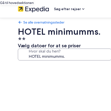
Gå til hovedsektionen
Søg efter rejser
Se alle overnatningssteder
HOTEL minimumms.
2.0-
stjernet
Vælg datoer for at se priser
overnatningssted
Hvor skal du hen?
Billedgalleri
for
HOTEL
minimumms.