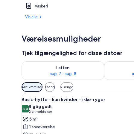
Vaskeri
Reception
Vis alle
Værelsesmuligheder
Tjek tilgængelighed for disse datoer
Tjek tilgængelighed for i aften aug. 7 - aug. 8
Tjek tilgænge
I aften
aug. 7 - aug. 8
a
Tilgængelige
Alle værelser
1 seng
2 senge
filtre
Indlæs
Et lille værelse med en enkelts
for
6
Basic-hytte - kun kvinder - ikke-ryger
alle
værelser
Rigtig godt
billeder
8,0
8,0 ud af 10
(2
2 anmeldelser
af
anmeldelser)
5 m²
Basic-
1 soveværelse
hytte