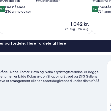
Aircondition
Motionscenter
Gratis Wi-F
9.6
9.6
Enestående
Enestå
9,6
9,6
ud
ud
236 anmeldelser
734 anm
af
af
10,
10,
Prisen
1.042 kr.
Enestående,
Enestående
er
236
734
25. aug. - 26. aug.
1.042 kr.
anmeldelser
anmeldelser
r og fordele. Flere fordele til flere
råde i Naha. Tomari Havn og Naha Krydstogtsterminal er begge
pehumør, er både Kokusai-dori Shopping Street og DFS Galleria
leve et arrangement eller en sportsbegivenhed under din tur? Så
rejseguide til Naha