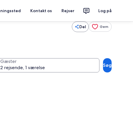
tningssted
Kontakt os
Rejser
Log på
Del
Gem
Gæster
Søg