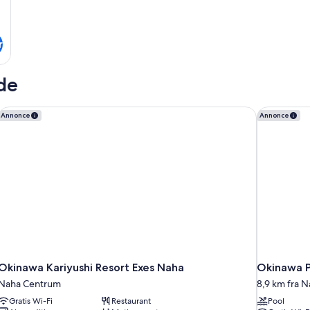
r
ide
Okinawa Kariyushi Resort Exes Naha
Okinawa P
Annonce
Annonce
Okinawa Kariyushi Resort Exes Naha
Okinawa P
Naha Centrum
8,9 km fra 
Gratis Wi-Fi
Restaurant
Pool