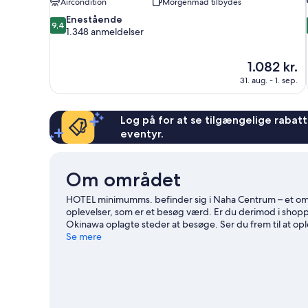
Aircondition
Morgenmad tilbydes
9.4
Enestående
9,4
ud
1.348 anmeldelser
af
10,
Prisen
1.082 kr.
Enestående,
er
1.348
31. aug. - 1. sep.
1.082 kr.
anmeldelser
Log på for at se tilgængelige rabatte
eventyr.
Om området
HOTEL minimumms. befinder sig i Naha Centrum – et om
oplevelser, som er et besøg værd. Er du derimod i shop
Okinawa oplagte steder at besøge. Ser du frem til at op
kig på, hvad Okinawa Arena har at byde på.
Se mere
Besøg vores 