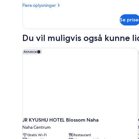
Flere
Flere oplysninger
oplysninger
om
Se prise
Værelse
Du vil muligvis også kunne l
JR KYUSHU HOTEL Blossom Naha
Annonce
JR KYUSHU HOTEL Blossom Naha
Naha Centrum
Gratis Wi-Fi
Restaurant