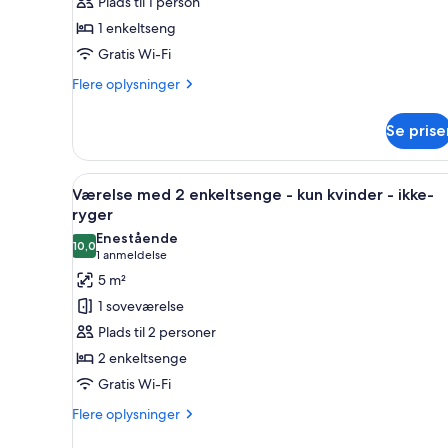
Plads til 1 person
-
1 enkeltseng
kun
Gratis Wi-Fi
kvinder
-
Flere
Flere oplysninger
ikke-
oplysninger
om
ryger
Se prise
Basic-
hytte
-
Indlæs
Et værelse med en seng, et klæd
14
kun
Værelse med 2 enkeltsenge - kun kvinder - ikke-
alle
kvinder
ryger
-
billeder
Enestående
ikke-
10,0
af
10,0 ud af 10
(1
1 anmeldelse
ryger
Værelse
anmeldelse)
5 m²
med
1 soveværelse
2
Plads til 2 personer
enkeltsenge
2 enkeltsenge
-
Gratis Wi-Fi
kun
kvinder
Flere
Flere oplysninger
oplysninger
-