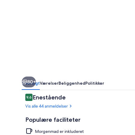
80+
Oversigt
Værelser
Beliggenhed
Politikker
Anmeldelser
Enestående
9,6
9,6 ud af 10.
Vis alle 44 anmeldelser
Populære faciliteter
Morgenmad er inkluderet