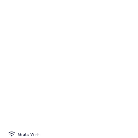
Værelse med 
Overnatning
Gratis Wi-Fi