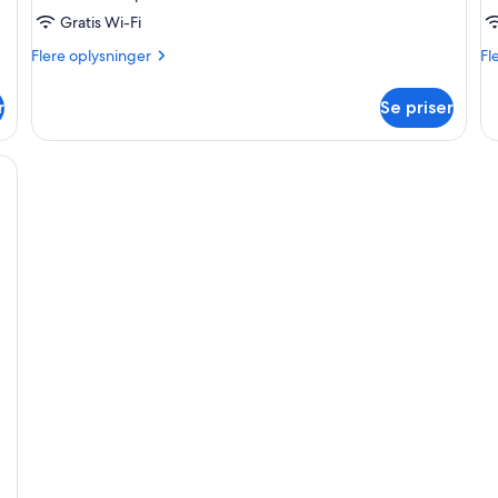
Gratis Wi-Fi
Flere
Fl
Flere oplysninger
Fl
oplysninger
op
om
o
r
Se priser
Værelse
Væ