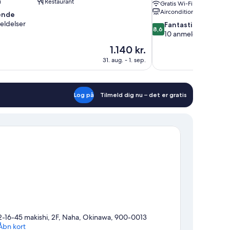
i
Restaurant
Gratis Wi-Fi
Aircondition
ende
eldelser
8.6
Fantastisk
8,6
ud
10 anmeldelser
af
Prisen
1.140 kr.
,
10,
er
31. aug. - 1. sep.
Fantastisk,
1.140 kr.
10
anmeldelser
Log på
Tilmeld dig nu – det er gratis
2-16-45 makishi, 2F, Naha, Okinawa, 900-0013
Åbn kort