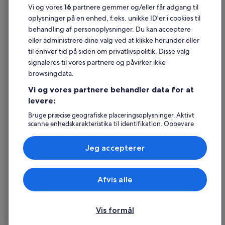
Vi og vores
16
partnere gemmer og/eller får adgang til
Juridiske oplysninger/Kontakt os
oplysninger på en enhed, f.eks. unikke ID'er i cookies til
Retningslinjer for indhold og indberetning af indhold
behandling af personoplysninger. Du kan acceptere
eller administrere dine valg ved at klikke herunder eller
Hjælp
til enhver tid på siden om privatlivspolitik. Disse valg
signaleres til vores partnere og påvirker ikke
Kontakt os
browsingdata.
Ændr eller afbestil din reservation
Vi og vores partnere behandler data for at
Forløb og behandlingstider for refusion
levere:
Book en flyrejse med et tilgodehavende fra et flyselskab
Bruge præcise geografiske placeringsoplysninger. Aktivt
scanne enhedskarakteristika til identifikation. Opbevare
Internationale rejsedokumenter
og/eller tilgå oplysninger på en enhed. Tilpasset
annoncering og indhold, annoncerings- og
Jeg accepterer
indholdsmåling, målgruppeundersøgelser og udvikling af
tjenester.
Liste over partnere (leverandører)
Expedia, Inc. er ikke ansvarlig for indhold fra eksterne hjemmesider.
Afvis alle
© 2026 Expedia, Inc. – en del af Expedia Group. Alle rettigheder
forbeholdes. Expedia og Expedias logo er varemærker eller registrerede
varemærker tilhørende Expedia, Inc.
Vis formål