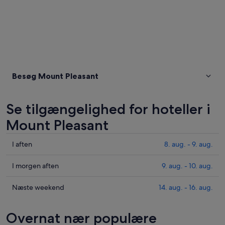
Besøg Mount Pleasant
Se tilgængelighed for hoteller i
Mount Pleasant
Tjek
I aften
8. aug. - 9. aug.
priser
i
Tjek
I morgen aften
9. aug. - 10. aug.
Mount
priser
Pleasant
i
Tjek
Næste weekend
14. aug. - 16. aug.
for
Mount
priser
i
Pleasant
i
Overnat nær populære
aften,
for
Mount