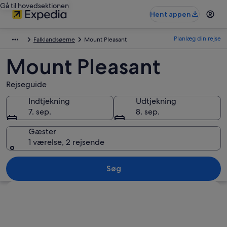
Gå til hovedsektionen
Hent appen
Planlæg din rejse
Falklandsøerne
Mount Pleasant
Mount Pleasant
Rejseguide
Indtjekning
Udtjekning
7. sep.
8. sep.
Gæster
1 værelse, 2 rejsende
Søg
Se kort