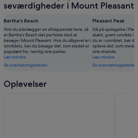
8.
i
Pleasant
seværdigheder i Mount Pleasant
aug.
morgen
for
-
aften,
næste
Bertha's Beach
Pleasant Peak
9.
9.
weekend,
aug.
aug.
14.
Hvis du planlægger en afslappende ferie, så
Gå på opdagelse i Pleas
-
er Bertha's Beach det perfekte sted at
aug.
skønt, grønt område i 
besøge i Mount Pleasant. Hvis du alligevel er i
du er i området, bør du g
10.
-
områdets, kan du besøge det, som stedet er
opleve det, som stedet 
aug.
16.
populært for, nemlig sine parker.
sine strande.
aug.
Læs mindre
Læs mindre
Se overnatningssteder
Se overnatningssteder
Oplevelser
Falklandsøerne Penguins fuld dagstur
Hoteller 