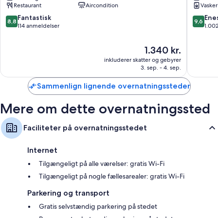
Restaurant
Aircondition
Vasker
Motels
Cook
Mount
8.8
9.6
Fantastisk
Ene
8,8
9,6
Cook
ud
ud
114 anmeldelser
1.00
af
af
10,
10,
Prisen
1.340 kr.
Fantastisk,
Eneståe
er
inkluderer skatter og gebyrer
114
1.002
1.340 kr.
3. sep. - 4. sep.
anmeldelser
anmelde
Sammenlign lignende overnatningssteder
Mere om dette overnatningssted
Faciliteter på overnatningsstedet
Internet
Tilgængeligt på alle værelser: gratis Wi-Fi
Tilgængeligt på nogle fællesarealer: gratis Wi-Fi
Parkering og transport
Gratis selvstændig parkering på stedet