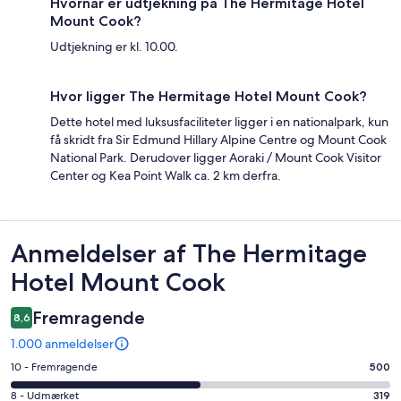
Hvornår er udtjekning på The Hermitage Hotel
Mount Cook?
Udtjekning er kl. 10.00.
Hvor ligger The Hermitage Hotel Mount Cook?
Dette hotel med luksusfaciliteter ligger i en nationalpark, kun
få skridt fra Sir Edmund Hillary Alpine Centre og Mount Cook
National Park. Derudover ligger Aoraki / Mount Cook Visitor
Center og Kea Point Walk ca. 2 km derfra.
Anmeldelser
Anmeldelser af The Hermitage
Hotel Mount Cook
Fremragende
8,6
1.000 anmeldelser
Bedømmelse
10 - Fremragende
500
på
Bedømmelse
8 - Udmærket
319