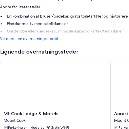
Andre faciliteter tæller:
En kombination af bruser/badekar, gratis toiletartikler og hårtørrere
Fladskærms-tv med satellitkanaler
Garderobe eller klædeskab, minikøleskabe og kaffe-/temaskiner
Vis mere om overnatningsstedet
Lignende overnatningssteder
Mt Cook Lodge & Motels
Aoraki C
Mt
Aoraki
Mt Cook Lodge & Motels
Aoraki
Cook
Court
Mount Cook
Mount 
Lodge
Motel
Parkering er inkluderet
Gratis Wi-Fi
Parker
&
Mount