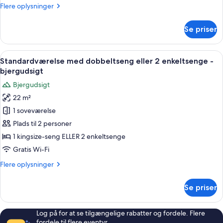
Flere
Flere oplysninger
seng
oplysninger
-
om
Se priser
bjergudsigt
Premier-
værelse
-
Indlæs
Et hotelværelse med en stor seng, et s
3
1
Standardværelse med dobbeltseng eller 2 enkeltsenge -
alle
kingsize-
bjergudsigt
seng
billeder
Bjergudsigt
-
af
bjergudsigt
22 m²
Standardværelse
1 soveværelse
med
dobbeltseng
Plads til 2 personer
eller
1 kingsize-seng ELLER 2 enkeltsenge
2
Gratis Wi-Fi
enkeltsenge
Flere
Flere oplysninger
-
oplysninger
bjergudsigt
om
Se priser
Standardværelse
med
dobbeltseng
Log på for at se tilgængelige rabatter og fordele. Flere
eller
fordele til flere eventyr.