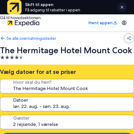
Skift til appen
Få adgang til rabatter i appen
Gå til hovedsektionen
Hent appen
Se alle overnatningssteder
The Hermitage Hotel Mount Cook
4.5-
stjernet
overnatningssted
Vælg datoer for at se priser
Hvor skal du hen?
Datoer
Gæster