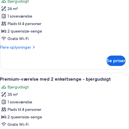
Bjergudsigt
seng
billeder
-
26 m²
af
bjergudsigt
Superior-
1 soveværelse
værelse
Plads til 4 personer
med
2 queensize-senge
2
Gratis Wi-Fi
enkeltsenge
Flere
Flere oplysninger
-
oplysninger
bjergudsigt
om
Se priser
Superior-
værelse
med
Indlæs
Et hotelværelse med to senge, et skrive
2
2
Premium-værelse med 2 enkeltsenge - bjergudsigt
alle
enkeltsenge
Bjergudsigt
-
billeder
bjergudsigt
35 m²
af
Premium-
1 soveværelse
værelse
Plads til 4 personer
med
2 queensize-senge
2
Gratis Wi-Fi
enkeltsenge