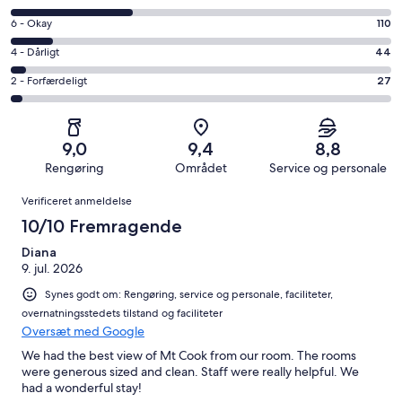
10
på
−
Bedømmelse
6 - Okay
110
8
Fremragende.
på
−
Bedømmelse
4 - Dårligt
44
500
6
Udmærket.
på
af
−
Bedømmelse
2 - Forfærdeligt
27
319
4
i
Okay.
på
af
−
alt
110
2
i
Dårligt.
1000
af
−
alt
44
9,0
9,4
8,8
anmeldelser
i
Forfærdeligt.
1000
af
Rengøring
Området
Service og personale
alt
27
anmeldelser
i
Anmeldelser
1000
af
Verificeret anmeldelse
alt
anmeldelser
i
1000
10/10 Fremragende
alt
anmeldelser
1000
Diana
9. jul. 2026
anmeldelser
Synes godt om: Rengøring, service og personale, faciliteter,
overnatningsstedets tilstand og faciliteter
Oversæt med Google
We had the best view of Mt Cook from our room. The rooms
were generous sized and clean. Staff were really helpful. We
had a wonderful stay!