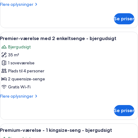
Flere
Flere oplysninger
-
oplysninger
bjergudsigt
om
Se priser
Premium-
værelse
med
Indlæs
Et hotelværelse med to senge, et skrive
3
2
Premier-værelse med 2 enkeltsenge - bjergudsigt
alle
enkeltsenge
Bjergudsigt
-
billeder
bjergudsigt
35 m²
af
Premier-
1 soveværelse
værelse
Plads til 4 personer
med
2 queensize-senge
2
Gratis Wi-Fi
enkeltsenge
Flere
Flere oplysninger
-
oplysninger
bjergudsigt
om
Se priser
Premier-
værelse
med
Indlæs
Et hotelværelse med en stor seng, en 
3
2
Premium-værelse - 1 kingsize-seng - bjergudsigt
alle
enkeltsenge