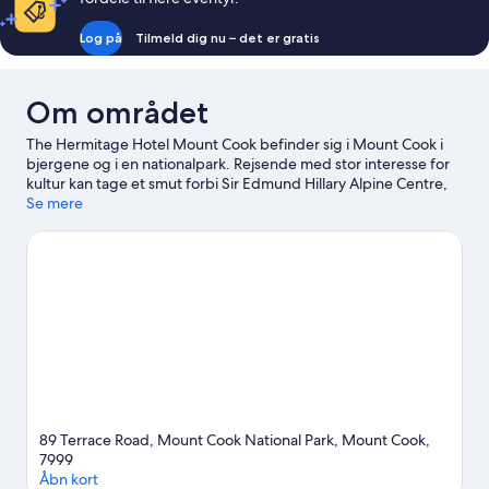
2
enkeltsenge
Log på
Tilmeld dig nu – det er gratis
-
bjergudsigt
Om området
The Hermitage Hotel Mount Cook befinder sig i Mount Cook i
bjergene og i en nationalpark. Rejsende med stor interesse for
kultur kan tage et smut forbi Sir Edmund Hillary Alpine Centre,
mens dem, der sætter pris på stedets naturskønne områder, kan
Se mere
besøge Mount Cook National Park og Kea Point Walk. Overvej at
kigge forbi Aoraki / Mount Cook Visitor Center og Tasman
Glacier.
Besøg vores rejseguide til Mount Cook
89 Terrace Road, Mount Cook National Park, Mount Cook,
7999
Åbn kort