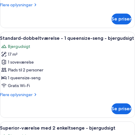
eller
Flere
Flere oplysninger
2
oplysninger
enkeltsenge
om
Se priser
Standardværelse
med
dobbeltseng
Indlæs
Et hotelværelse med en stor seng, et s
4
eller
Standard-dobbeltværelse - 1 queensize-seng - bjergudsigt
alle
2
Bjergudsigt
enkeltsenge
billeder
17 m²
af
Standard-
1 soveværelse
dobbeltværelse
Plads til 2 personer
-
1 queensize-seng
1
Gratis Wi-Fi
queensize-
Flere
Flere oplysninger
seng
oplysninger
-
om
Se priser
bjergudsigt
Standard-
dobbeltværelse
-
Indlæs
Udsigt fra værelset
5
1
Superior-værelse med 2 enkeltsenge - bjergudsigt
alle
queensize-