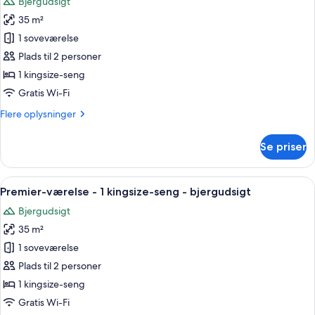
Bjergudsigt
-
billeder
bjergudsigt
35 m²
af
Premium-
1 soveværelse
værelse
Plads til 2 personer
-
1 kingsize-seng
1
Gratis Wi-Fi
kingsize-
Flere
Flere oplysninger
seng
oplysninger
-
om
Se priser
bjergudsigt
Premium-
værelse
-
Indlæs
Et moderne hotelværelse med en stor se
3
1
Premier-værelse - 1 kingsize-seng - bjergudsigt
alle
kingsize-
Bjergudsigt
seng
billeder
-
35 m²
af
bjergudsigt
Premier-
1 soveværelse
værelse
Plads til 2 personer
-
1 kingsize-seng
1
Gratis Wi-Fi
kingsize-