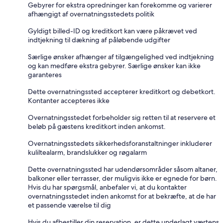
Gebyrer for ekstra opredninger kan forekomme og varierer
afhængigt af overnatningsstedets politik
Gyldigt billed-ID og kreditkort kan være påkrævet ved
indtjekning til dækning af påløbende udgifter
Særlige ønsker afhænger af tilgængelighed ved indtjekning
og kan medføre ekstra gebyrer. Særlige ønsker kan ikke
garanteres
Dette overnatningssted accepterer kreditkort og debetkort.
Kontanter accepteres ikke
Overnatningsstedet forbeholder sig retten til at reservere et
beløb på gæstens kreditkort inden ankomst.
Overnatningsstedets sikkerhedsforanstaltninger inkluderer
kuliltealarm, brandslukker og røgalarm
Dette overnatningssted har udendørsområder såsom altaner,
balkoner eller terrasser, der muligvis ikke er egnede for børn.
Hvis du har spørgsmål, anbefaler vi, at du kontakter
overnatningsstedet inden ankomst for at bekræfte, at de har
et passende værelse til dig
Hvis du afbestiller din reservation, er dette underlagt værtens