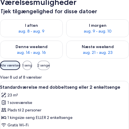
Værelsesmuligheder
Tjek tilgængelighed for disse datoer
Tjek tilgængelighed for i aften aug. 8 - aug. 9
Tjek tilgængelighed for i morg
I aften
I morgen
aug. 8 - aug. 9
aug. 9 - aug. 10
Tjek tilgængelighed for denne weekend aug. 14 - aug. 16
Tjek tilgængelighed for næste
Denne weekend
Næste weekend
aug. 14 - aug. 16
aug. 21 - aug. 23
Tilgængelige
Alle værelser
1 seng
2 senge
filtre
for
Viser 8 ud af 8 værelser
værelser
Indlæs
Et hotelværelse med to senge, en stol,
4
Standardværelse med dobbeltseng eller 2 enkeltsenge
alle
23 m²
billeder
1 soveværelse
af
Standardværelse
Plads til 2 personer
med
1 kingsize-seng ELLER 2 enkeltsenge
dobbeltseng
Gratis Wi-Fi