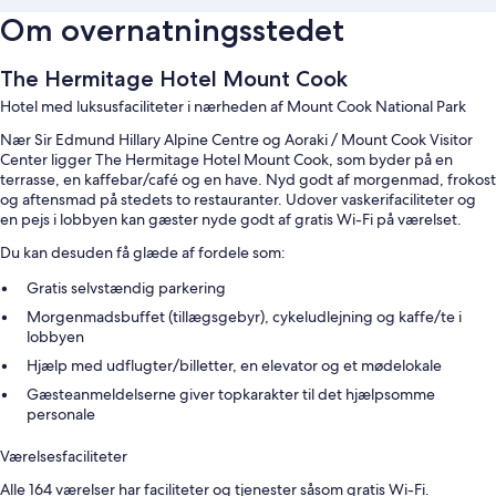
Om overnatningsstedet
The Hermitage Hotel Mount Cook
Hotel med luksusfaciliteter i nærheden af Mount Cook National Park
Nær Sir Edmund Hillary Alpine Centre og Aoraki / Mount Cook Visitor
Center ligger The Hermitage Hotel Mount Cook, som byder på en
terrasse, en kaffebar/café og en have. Nyd godt af morgenmad, frokost
og aftensmad på stedets to restauranter. Udover vaskerifaciliteter og
en pejs i lobbyen kan gæster nyde godt af gratis Wi-Fi på værelset.
Du kan desuden få glæde af fordele som:
Gratis selvstændig parkering
Morgenmadsbuffet (tillægsgebyr), cykeludlejning og kaffe/te i
lobbyen
Hjælp med udflugter/billetter, en elevator og et mødelokale
Gæsteanmeldelserne giver topkarakter til det hjælpsomme
personale
Værelsesfaciliteter
Alle 164 værelser har faciliteter og tjenester såsom gratis Wi-Fi.