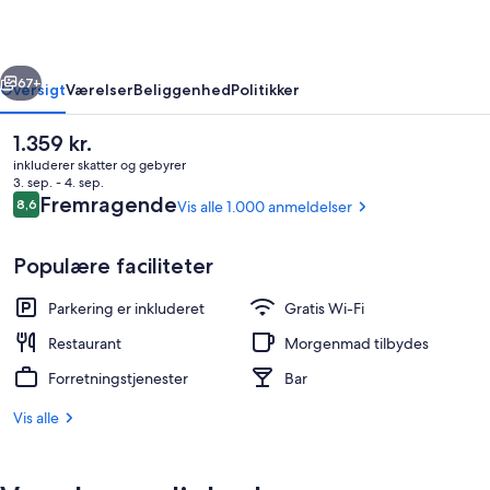
Cook
rige
Næste
67+
Oversigt
Værelser
Beliggenhed
Politikker
Den
1.359 kr.
nuværende
inkluderer skatter og gebyrer
pris
3. sep. - 4. sep.
er
Anmeldelser
Fremragende
8,6
Vis alle 1.000 anmeldelser
8,6 ud af 10.
1.359 kr.
Populære faciliteter
Parkering er inkluderet
Gratis Wi-Fi
Café
Restaurant
Morgenmad tilbydes
Forretningstjenester
Bar
Vis alle