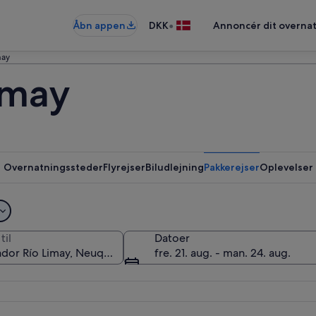
•
Åbn appen
DKK
Annoncér dit overna
may
imay
Overnatningssteder
Flyrejser
Biludlejning
Pakkerejser
Oplevelser
til
Datoer
fre. 21. aug. - man. 24. aug.