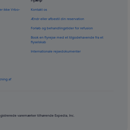
Hjælp
er ikke Vrbo-
Kontakt os
Ændr eller afbestil din reservation
Forløb og behandlingstider for refusion
Book en flyrejse med et tilgodehavende fra et
flyselskab
Internationale rejsedokumenter
tning af
egistrerede varemærker tilhørende Expedia, Inc.