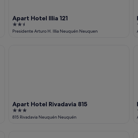
Apart Hotel Illia 121
2.5
out
Presidente Arturo H. Illia Neuquén Neuquen
of
5
Apart Hotel Rivadavia 815
Br
Apart Hotel Rivadavia 815
3
out
815 Rivadavia Neuquén Neuquén
of
5
Hotel y Casino del Rio Cipolletti
SM