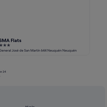
SMA Flats
3
out
General José de San Martín 644 Neuquén Neuquén
of
5
te 24
.