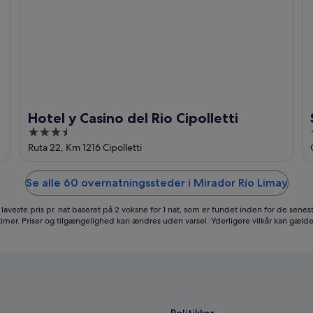
Hotel y Casino del Rio Cipolletti
3.5
out
Ruta 22, Km 1216 Cipolletti
of
5
Se alle 60 overnatningssteder i Mirador Río Limay
laveste pris pr. nat baseret på 2 voksne for 1 nat, som er fundet inden for de senes
timer. Priser og tilgængelighed kan ændres uden varsel. Yderligere vilkår kan gælde