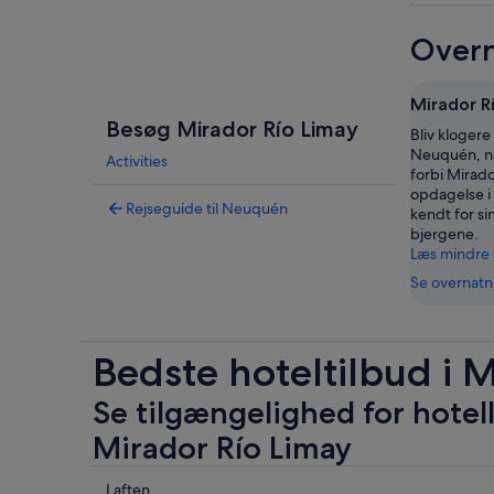
Overn
Mirador R
Besøg Mirador Río Limay
Bliv klogere 
Neuquén, nå
Activities
forbi Mirado
opdagelse i
Rejseguide til Neuquén
kendt for si
bjergene.
Læs mindre
Se overnatn
Bedste hoteltilbud i 
Se tilgængelighed for hotel
Mirador Río Limay
Tjek
I aften