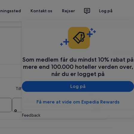
tningssted
Kontakt os
Rejser
Log på
Planlæg din rejse
Som medlem får du mindst 10% rabat på
mere end 100.000 hoteller verden over,
når du er logget på
Log på
Tilføj flere datoer eller destinationer
Rejsende
Få mere at vide om Expedia Rewards
Søg
2 rejsende, 1 værelse
Feedback