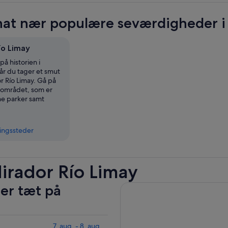
at nær populære seværdigheder i 
ío Limay
på historien i
r du tager et smut
r Río Limay. Gå på
 området, som er
ne parker samt
ingssteder
Mirador Río Limay
ler tæt på
7. aug. - 8. aug.