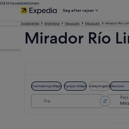
Gå til hovedsektionen
Søg efter rejser
Sydamerika
Argentina
Neuquén
Neuquén
Mirador Río Li
Mirador Río L
Overnatning tilføjet
Flyrejse tilføjet
Udlejningsbil
Økonomi
Fra
Rejs 
Se kort