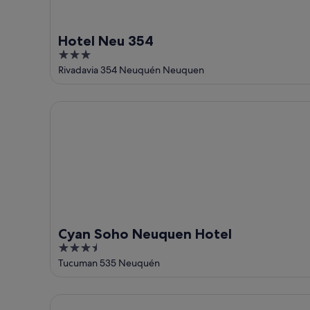
Hotel Neu 354
3
out
Rivadavia 354 Neuquén Neuquen
of
5
Cyan Soho Neuquen Hotel
Cyan Soho Neuquen Hotel
3.5
out
Tucuman 535 Neuquén
of
5
Gran Brizo Comahue