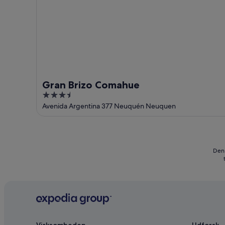
Gran Brizo Comahue
3.5
out
Avenida Argentina 377 Neuquén Neuquen
of
5
Den 