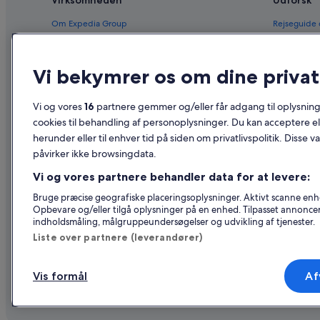
Virksomheden
Udforsk
Om Expedia Group
Rejseguide
Job
Hoteller i 
Registrer dit overnatningssted
Feriebolige
Vi bekymrer os om dine privatl
Partnerskaber
Pakkerejser
Vi og vores
16
partnere gemmer og/eller får adgang til oplysninge
Nyhedsrum
Flyrejser – 
cookies til behandling af personoplysninger. Du kan acceptere ell
herunder eller til enhver tid på siden om privatlivspolitik. Disse v
Reklame
Billeje i Da
påvirker ikke browsingdata.
Affiliate Marketing
Alle typer 
Vi og vores partnere behandler data for at levere:
Bruge præcise geografiske placeringsoplysninger. Aktivt scanne enhed
Opbevare og/eller tilgå oplysninger på en enhed. Tilpasset annonce
indholdsmåling, målgruppeundersøgelser og udvikling af tjenester.
Liste over partnere (leverandører)
Vis formål
Af
© 2026 Expedia, Inc. – en del af Expedia Gr