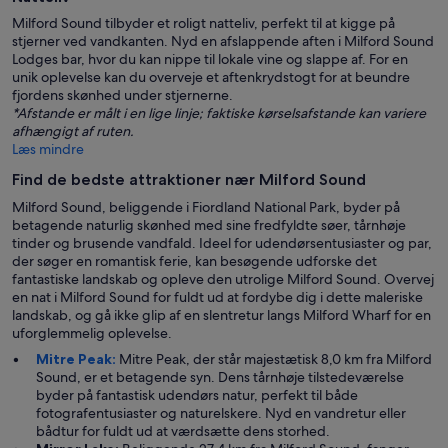
Milford Sound tilbyder et roligt natteliv, perfekt til at kigge på
stjerner ved vandkanten. Nyd en afslappende aften i Milford Sound
Lodges bar, hvor du kan nippe til lokale vine og slappe af. For en
unik oplevelse kan du overveje et aftenkrydstogt for at beundre
fjordens skønhed under stjernerne.
*Afstande er målt i en lige linje; faktiske kørselsafstande kan variere
afhængigt af ruten.
Læs mindre
Find de bedste attraktioner nær Milford Sound
Milford Sound, beliggende i Fiordland National Park, byder på
betagende naturlig skønhed med sine fredfyldte søer, tårnhøje
tinder og brusende vandfald. Ideel for udendørsentusiaster og par,
der søger en romantisk ferie, kan besøgende udforske det
fantastiske landskab og opleve den utrolige Milford Sound. Overvej
en nat i Milford Sound for fuldt ud at fordybe dig i dette maleriske
landskab, og gå ikke glip af en slentretur langs Milford Wharf for en
uforglemmelig oplevelse.
Mitre Peak:
Mitre Peak, der står majestætisk 8,0 km fra Milford
Sound, er et betagende syn. Dens tårnhøje tilstedeværelse
byder på fantastisk udendørs natur, perfekt til både
fotografentusiaster og naturelskere. Nyd en vandretur eller
bådtur for fuldt ud at værdsætte dens storhed.