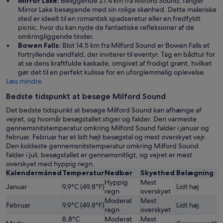
Mirror Lake:
Beliggende 27,4 km fra Milford Sound, fanger
Mirror Lake besøgende med sin rolige skønhed. Dette maleriske
sted er ideelt til en romantisk spadseretur eller en fredfyldt
picnic, hvor du kan nyde de fantastiske refleksioner af de
omkringliggende tinder.
Bowen Falls:
Blot 14,5 km fra Milford Sound er Bowen Falls et
fortryllende vandfald, der inviterer til eventyr. Tag en bådtur for
at se dens kraftfulde kaskade, omgivet af frodigt grønt, hvilket
gør det til en perfekt kulisse for en uforglemmelig oplevelse.
Læs mindre
Bedste tidspunkt at besøge Milford Sound
Det bedste tidspunkt at besøge Milford Sound kan afhænge af
vejret, og hvornår besøgstallet stiger og falder. Den varmeste
gennemsnitstemperatur omkring Milford Sound falder i januar og
februar. Februar har et lidt højt besøgstal og mest overskyet vejr.
Den koldeste gennemsnitstemperatur omkring Milford Sound
falder i juli, besøgstallet er gennemsnitligt, og vejret er mest
overskyet med hyppig regn.
Kalendermåned
Temperatur
Nedbør
Skyethed
Belægning
Hyppig
Mest
Januar
9,9°C (49,8°F)
Lidt høj
regn
overskyet
Moderat
Mest
Februar
9,9°C (49,8°F)
Lidt høj
regn
overskyet
8,8°C
Moderat
Mest