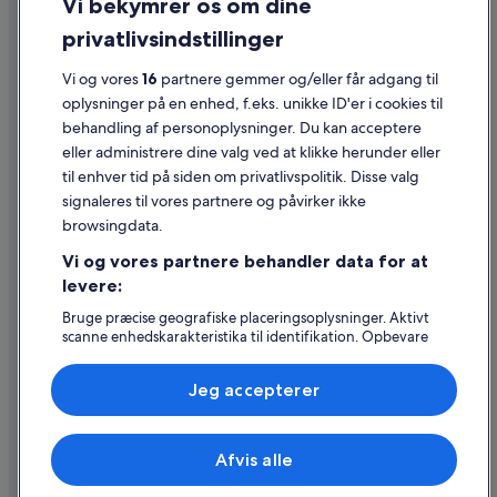
Vi bekymrer os om dine
Cookies
privatlivsindstillinger
Generelle vilkår for brug
Juridiske oplysninger/Kontakt os
Vi og vores
16
partnere gemmer og/eller får adgang til
oplysninger på en enhed, f.eks. unikke ID'er i cookies til
Retningslinjer for indhold og indberetning af indhold
behandling af personoplysninger. Du kan acceptere
eller administrere dine valg ved at klikke herunder eller
Hjælp
til enhver tid på siden om privatlivspolitik. Disse valg
signaleres til vores partnere og påvirker ikke
Kontakt os
browsingdata.
Ændr eller afbestil din reservation
Vi og vores partnere behandler data for at
Forløb og behandlingstider for refusion
levere:
Book en flyrejse med et tilgodehavende fra et flyselskab
Bruge præcise geografiske placeringsoplysninger. Aktivt
scanne enhedskarakteristika til identifikation. Opbevare
Internationale rejsedokumenter
og/eller tilgå oplysninger på en enhed. Tilpasset
annoncering og indhold, annoncerings- og
Jeg accepterer
indholdsmåling, målgruppeundersøgelser og udvikling af
tjenester.
Liste over partnere (leverandører)
Expedia, Inc. er ikke ansvarlig for indhold fra eksterne hjemmesider.
Afvis alle
© 2026 Expedia, Inc. – en del af Expedia Group. Alle rettigheder
forbeholdes. Expedia og Expedias logo er varemærker eller registrerede