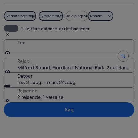
Overnatning tilføjet
Flyrejse tilføjet
Udlejningsbil
Økonomi
Fjelde med en sø der spejler toppenes s
Tilføj flere datoer eller destinationer
Fra
Rejs til
Milford Sound, Fiordland National Park, Southland, 
Datoer
fre. 21. aug. - man. 24. aug.
Rejsende
2 rejsende, 1 værelse
Søg
Se kort