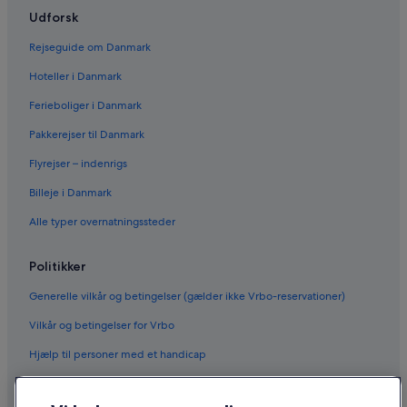
Udforsk
Rejseguide om Danmark
Hoteller i Danmark
Ferieboliger i Danmark
Pakkerejser til Danmark
Flyrejser – indenrigs
Billeje i Danmark
Alle typer overnatningssteder
Politikker
Generelle vilkår og betingelser (gælder ikke Vrbo-reservationer)
Vilkår og betingelser for Vrbo
Hjælp til personer med et handicap
Fortrolighed