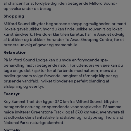
af chancen for at fordybe dig i den betagende Milford Sound-
oplevelse under dit besøg.
Shopping
Milford Sound tilbyder begrænsede shoppingmuligheder, primært
i lokale gavebutikker, hvor du kan finde unikke souvenirs og lokalt
kunsthåndværk. Hvis du er klar til en køretur, har Te Anau et udvalg
af butikker og butikker, herunder Te Anau Shopping Centre, for et
bredere udvalg af gaver og memorabilia.
Rekreation
På Milford Sound Lodge kan du nyde en foryngende spa-
behandling midt i betagende natur. For udendørs velvære kan du
tage en guidet kajaktur for at forbinde med naturen, mens du
padler gennem rolige farvande, omgivet af tårnhøje klipper og
brusende vandfald, hvilket tilbyder en perfekt blanding af
afslapning og eventyr.
Eventyr
Key Summit Trail, der ligger 37,0 km fra Milford Sound, tilbyder
betagende natur og en spændende vandreoplevelse. På samme
måde inviterer Greenstone Track, også 37,0 km væk, eventyrere til
at udforske dens fantastiske landskaber og fordybe sig i Fiordland
National Parks naturlige skønhed.
Natteliv