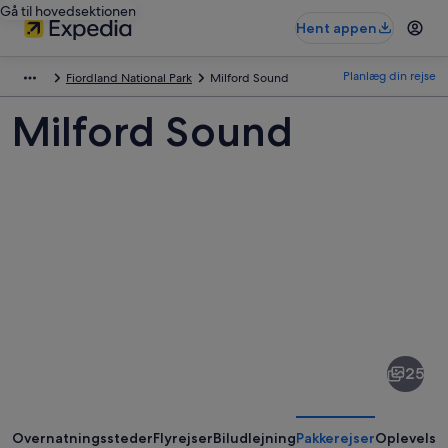
Gå til hovedsektionen
Hent appen
Planlæg din rejse
Fiordland National Park
Milford Sound
Milford Sound
Billeder
af
Milford
25
Sound
Overnatningssteder
Flyrejser
Biludlejning
Pakkerejser
Oplevelse