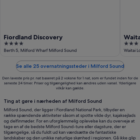
Fiordland Discovery
Waita
4
3
out
out
Berth 5, Milford Wharf Milford Sound
Waitai 
of
of
5
5
Se alle 25 overnatningssteder i Milford Sound
Den laveste pris pr. nat baseret på 2 voksne for 1 nat, som er fundet inden for de
seneste 24 timer. Priser og tilgængelighed kan ændres uden varsel. Yderligere
vilkår kan gælde.
Ting at gøre i nærheden af Milford Sound
Milford Sound, der ligger i Fiordland National Park, tilbyder en
række spændende aktiviteter såsom at spotte vilde dyr, kajaksejlads
og delfinmøder. For en uforglemmelig oplevelse kan du overveje at
tage en af de bedste Milford Sound-ture eller dagsture, der er
tilgængelige, så du fuldt ud kan værdsætte de fantastiske
landskaber og den unikke naturlige skønhed i regionen. Gå ikke glip