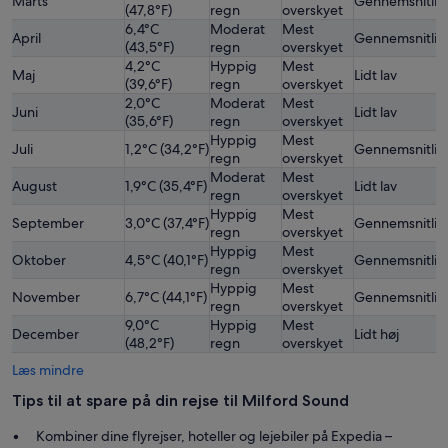
Marts
Gennemsnitlig
(47,8°F)
regn
overskyet
6,4°C
Moderat
Mest
April
Gennemsnitlig
(43,5°F)
regn
overskyet
4,2°C
Hyppig
Mest
Maj
Lidt lav
(39,6°F)
regn
overskyet
2,0°C
Moderat
Mest
Juni
Lidt lav
(35,6°F)
regn
overskyet
Hyppig
Mest
Juli
1,2°C (34,2°F)
Gennemsnitlig
regn
overskyet
Moderat
Mest
August
1,9°C (35,4°F)
Lidt lav
regn
overskyet
Hyppig
Mest
September
3,0°C (37,4°F)
Gennemsnitlig
regn
overskyet
Hyppig
Mest
Oktober
4,5°C (40,1°F)
Gennemsnitlig
regn
overskyet
Hyppig
Mest
November
6,7°C (44,1°F)
Gennemsnitlig
regn
overskyet
9,0°C
Hyppig
Mest
December
Lidt høj
(48,2°F)
regn
overskyet
Læs mindre
Tips til at spare på din rejse til Milford Sound
Kombiner dine flyrejser, hoteller og lejebiler på Expedia –