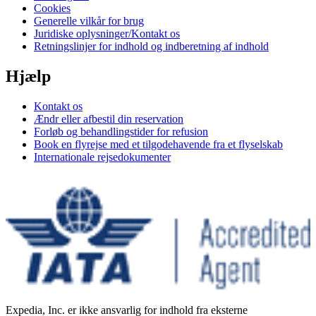
Cookies
Generelle vilkår for brug
Juridiske oplysninger/Kontakt os
Retningslinjer for indhold og indberetning af indhold
Hjælp
Kontakt os
Ændr eller afbestil din reservation
Forløb og behandlingstider for refusion
Book en flyrejse med et tilgodehavende fra et flyselskab
Internationale rejsedokumenter
Expedia, Inc. er ikke ansvarlig for indhold fra eksterne