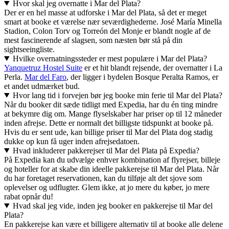
Hvor skal jeg overnatte i Mar del Plata?
Der er en hel masse at udforske i Mar del Plata, så det er meget
smart at booke et værelse nær seværdighederne. José María Minella
Stadion, Colon Torv og Torreón del Monje er blandt nogle af de
mest fascinerende af slagsen, som næsten bør stå på din
sightseeingliste.
Hvilke overnatningssteder er mest populære i Mar del Plata?
Yanquetruz Hostel Suite
er et hit blandt rejsende, der overnatter i La
Perla.
Mar del Faro
, der ligger i bydelen Bosque Peralta Ramos, er
et andet udmærket bud.
Hvor lang tid i forvejen bør jeg booke min ferie til Mar del Plata?
Når du booker dit sæde tidligt med Expedia, har du én ting mindre
at bekymre dig om. Mange flyselskaber har priser op til 12 måneder
inden afrejse. Dette er normalt det billigste tidspunkt at booke på.
Hvis du er sent ude, kan billige priser til Mar del Plata dog stadig
dukke op kun få uger inden afrejsedatoen.
Hvad inkluderer pakkerejser til Mar del Plata på Expedia?
På Expedia kan du udvælge enhver kombination af flyrejser, billeje
og hoteller for at skabe din ideelle pakkerejse til Mar del Plata. Når
du har foretaget reservationen, kan du tilføje alt det sjove som
oplevelser og udflugter. Glem ikke, at jo mere du køber, jo mere
rabat opnår du!
Hvad skal jeg vide, inden jeg booker en pakkerejse til Mar del
Plata?
En pakkerejse kan være et billigere alternativ til at booke alle delene