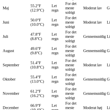
For det
55.2°F
Let
Maj
meste
Moderat lav
G
(12.9°C)
regn
solrigt
For det
50.0°F
Let
Juni
meste
Moderat lav
Li
(10.0°C)
regn
solrigt
For det
47.8°F
Let
Juli
meste
Gennemsnitlig
Li
(8.8°C)
regn
solrigt
For det
49.6°F
Let
August
meste
Gennemsnitlig
G
(9.8°C)
regn
solrigt
For det
51.4°F
Let
September
meste
Moderat lav
Li
(10.8°C)
regn
solrigt
For det
55.4°F
Let
Oktober
meste
Gennemsnitlig
G
(13.0°C)
regn
solrigt
For det
61.2°F
Let
November
meste
Gennemsnitlig
G
(16.2°C)
regn
solrigt
For det
66.9°F
Let
December
meste
Moderat høj
Li
(19.4°C)
regn