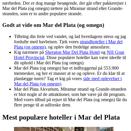
nærheden. Der er dog mange besøgende, der går efter pakkerejser i
Mar del Plata (og omegn) tættere på Miramar strand eller Grande-
stranden, som er to andre populære strande.
Godt at vide om Mar del Plata (og omegn)
Tilbring din ferie ved vandet, og lad hverdagens stress og jag
fordufte med havbrisen. Tjek vores
strandhoteller i Mar del
Plata (og omegn)
, og oplev den fredelige atmosfære.
Kig nærmere på
Sheraton Mar Del Plata Hotel
og
NH Gran
Hotel Provincial
. Disse populære hoteller kan være ideelle til
dit ophold i Mar del Plata (og omegn).
Mar del Plata (og omegn) har et indbyggertal på 553.900
mennesker, og her er masser at se og opleve. Er du klar til at
planlægge turen? Tag et kig på vores
side med oplevelser i
Mar del Plata (og omegn)
.
Mar del Plata Akvarium, Miramar strand og Grande-stranden
er blot nogle af de attraktioner, som bør være på dit program.
Med vores tilbud på rejser til Mar del Plata (og omegn) får du
flere penge til at udforske dem.
Mest populære hoteller i Mar del Plata