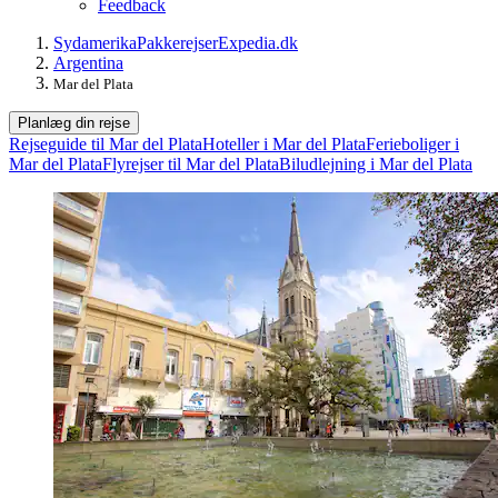
Feedback
Sydamerika
Pakkerejser
Expedia.dk
Argentina
Mar del Plata
Planlæg din rejse
Rejseguide til Mar del Plata
Hoteller i Mar del Plata
Ferieboliger i
Mar del Plata
Flyrejser til Mar del Plata
Biludlejning i Mar del Plata