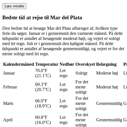
Læs mindre
Bedste tid at rejse til Mar del Plata
Den bedste tid at besøge Mar del Plata afhænger af, hvilken type
ferie du søger. Januar er i gennemsnit den varmeste måned. På dette
tidspunkt er antallet af besøgende moderat højt, og vejret er solrigt
med let regn. Juli er i gennemsnit den køligste måned. På dette
tidspunkt er antallet af besøgende gennemsnitligt, og vejret er for det
meste solrigt med let regn.
Kalendermåned
Temperatur
Nedbør
Overskyet
Belægning
P
70.0°F
Let
Januar
Solrigt
Moderat høj
Li
(21.1°C)
regn
For det
69.3°F
Let
Februar
meste
Moderat høj
Li
(20.7°C)
regn
solrigt
For det
66.0°F
Let
Marts
meste
Gennemsnitlig
G
(18.9°C)
regn
solrigt
For det
60.8°F
Let
April
meste
Gennemsnitlig
G
(16.0°C)
regn
solrigt