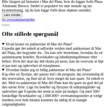
Bliv klogere på historien i Mar del Plata, hvis du kigger forbi Plaza
Almirante Brown. Stedet er populært for sine strande og sin
kyststrækning, og du kan kigge forbi disse skønne områder.
Læs mindre
Se overnatningssteder
Ofte stillede spørgsmål
Hvad koster en pakkerejse til Mar del Plata?
Expedia gør det enkelt at udforske verden med pakkerejser til Mar
del Plata, der begynder fra . Du kan selv bestemme, hvordan du vil
sammensætte hoteller, flyselskaber og biludlejningsfirmaer efter
behov. Hvis der skal ske lidt ekstra på turen, kan du overveje at føje
et par ture og oplevelser til rejseplanen.
Hvordan finder jeg en billig pakkerejse til Mar del Plata?
Kig efter en flyrejse, der passer ind i dit program, føj overnatning til
din reservation, og find ud af, hvor meget du kan spare. Så enkelt er
det. Med en pakkerejse til Mar del Plata kan du spare en god del på
den næste ferie. Lige fra hoteller og flyrejser til udlejningsbiler og
oplevelser gør Expedia det nemt at rejse på budget. Og med 500+
forskellige flyselskaber og 1.000.000+ overnatningssteder at vælge
imellem over hele kloden kommer du aldrig til at mangle
valgmuligheder.