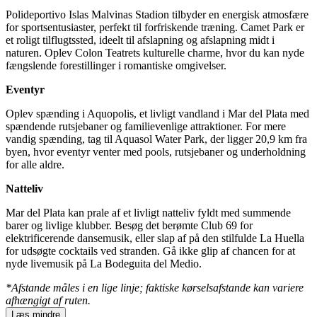
Polideportivo Islas Malvinas Stadion tilbyder en energisk atmosfære
for sportsentusiaster, perfekt til forfriskende træning. Camet Park er
et roligt tilflugtssted, ideelt til afslapning og afslapning midt i
naturen. Oplev Colon Teatrets kulturelle charme, hvor du kan nyde
fængslende forestillinger i romantiske omgivelser.
Eventyr
Oplev spænding i Aquopolis, et livligt vandland i Mar del Plata med
spændende rutsjebaner og familievenlige attraktioner. For mere
vandig spænding, tag til Aquasol Water Park, der ligger 20,9 km fra
byen, hvor eventyr venter med pools, rutsjebaner og underholdning
for alle aldre.
Natteliv
Mar del Plata kan prale af et livligt natteliv fyldt med summende
barer og livlige klubber. Besøg det berømte Club 69 for
elektrificerende dansemusik, eller slap af på den stilfulde La Huella
for udsøgte cocktails ved stranden. Gå ikke glip af chancen for at
nyde livemusik på La Bodeguita del Medio.
*Afstande måles i en lige linje; faktiske kørselsafstande kan variere
afhængigt af ruten.
Læs mindre