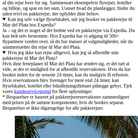
af din rejse hver for sig. Sammensæt eksempelvis flyrejser, hoteller
og billeje, og spar en net sum. Uanset hvad du planlægger, finder du
uden tvivl en pakkerejse, der opfylder dine behov.
Kan jeg selv vælge flyselskabet, når jeg booker en pakkerejse til
Mar del Plata hos Expedia?
Ja – og det er noget af det bedste ved en pakkerejse via Expedia. Du
kan helt selv bestemme. Hos Expedia har vi adgang til 500+
flypartnere verden over, så du har masser af valgmuligheder, når du
sammensætter din rejse til Mar del Plata.
Hvis jeg ikke kan rejse alligevel, kan jeg så afbestille min
pakkerejse til Mar del Plata?
Hvis dine ferieplaner til Mar del Plata har ændret sig, er det rart at
vide, at der er mulighed for at afbestille reservationen. Hvis du har
booket inden for de seneste 24 timer, kan du muligvis få refusion.
Hvis reservationen blev foretaget for mere end 24 timer, kan
flyselskabet, hotellet eller biludlejningsfirmaet pålægge gebyr. Tjek
vores
kundeserviceportal
for flere oplysninger.
* Besparelser er baseret på pakkerejsereservationer sammenlignet
med prisen på de samme komponenter, hvis de bookes separat.
Besparelser er ikke tilgængelige for alle pakkerejser.