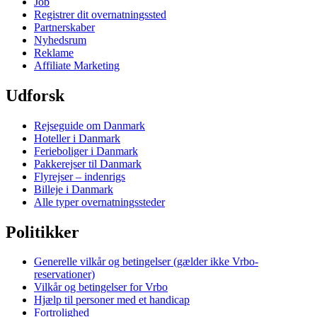
Job
Registrer dit overnatningssted
Partnerskaber
Nyhedsrum
Reklame
Affiliate Marketing
Udforsk
Rejseguide om Danmark
Hoteller i Danmark
Ferieboliger i Danmark
Pakkerejser til Danmark
Flyrejser – indenrigs
Billeje i Danmark
Alle typer overnatningssteder
Politikker
Generelle vilkår og betingelser (gælder ikke Vrbo-
reservationer)
Vilkår og betingelser for Vrbo
Hjælp til personer med et handicap
Fortrolighed