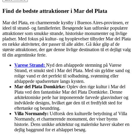
Find de bedste attraktioner i Mar del Plata
Mar del Plata, en charmerende kystby i Buenos Aires-provinsen, er
ideel til strand- og familieferier. Besøgende kan udforske populære
attraktioner som smukke strande, historiske monumenter og livlige
pladser. Med fokus på kultur- og byoplevelser tilbyder Mar del Plata
en række aktiviteter, der passer til alle aldre. Gå ikke glip af de
største attraktioner, der gør denne livlige destination til et dejligt valg
til din argentinske ferie.
Varese Strand:
Nyd den afslappede stemning på Varese
Strand, et smukt sted i Mar del Plata. Med sin gyldne sand og
rolige vand er det perfekt til solbadning, svømning eller
afslappede spadsereture langs kysten.
Mar del Plata Domkirke:
Oplev den rige kultur i Mar del
Plata ved den fantastiske Mar del Plata Domkirke. Denne
arkitektoniske perle har imponerende farvede glasvinduer og
indviklede designs, hvilket gør den til et fredfyldt sted for
eftertanke og beundring.
Villa Normandy:
Udforsk den kulturelle betydning af Villa
Normandy, et charmerende monument, der viser byens
historie. Dens unikke arkitektur og maleriske haver skaber en
dejlig baggrund for et afslappet besøg.