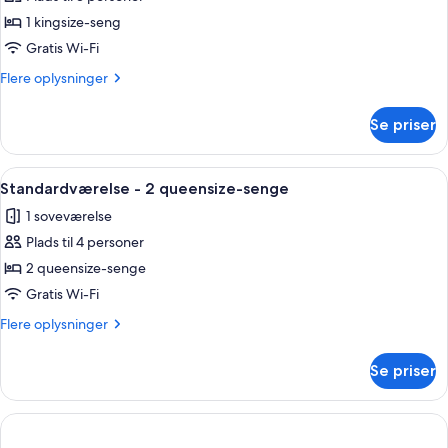
af
tilladt
Standardværelse
1 kingsize-seng
-
Gratis Wi-Fi
1
Flere
Flere oplysninger
kingsize-
oplysninger
seng
om
Se priser
Standardværelse
-
1
Indlæs
Standardværelse - 2 queensize-senge |
4
kingsize-
Standardværelse - 2 queensize-senge
alle
seng
1 soveværelse
billeder
Plads til 4 personer
af
Standardværelse
2 queensize-senge
-
Gratis Wi-Fi
2
Flere
Flere oplysninger
queensize-
oplysninger
senge
om
Se priser
Standardværelse
-
2
queensize-