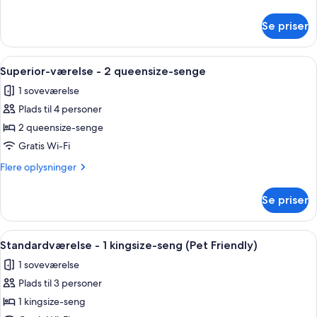
1
oplysninger
kingsize-
om
Se priser
Superior-
seng
værelse
-
Indlæs
Et hotelværelse med to senge, et nat
6
1
Superior-værelse - 2 queensize-senge
alle
kingsize-
1 soveværelse
seng
billeder
Plads til 4 personer
af
Superior-
2 queensize-senge
værelse
Gratis Wi-Fi
-
Flere
Flere oplysninger
2
oplysninger
queensize-
om
Se priser
Superior-
senge
værelse
-
Indlæs
Et hotelværelse med seng, sofa, skriv
4
2
Standardværelse - 1 kingsize-seng (Pet Friendly)
alle
queensize-
1 soveværelse
senge
billeder
Plads til 3 personer
af
Standardværelse
1 kingsize-seng