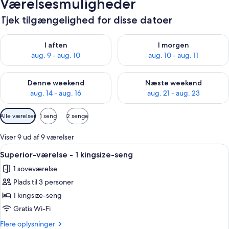
Værelsesmuligheder
Tjek tilgængelighed for disse datoer
Tjek tilgængelighed for i aften aug. 9 - aug. 10
Tjek tilgængelighed for i morg
I aften
I morgen
aug. 9 - aug. 10
aug. 10 - aug. 11
Tjek tilgængelighed for denne weekend aug. 14 - aug. 16
Tjek tilgængelighed for næste
Denne weekend
Næste weekend
aug. 14 - aug. 16
aug. 21 - aug. 23
Tilgængelige
Alle værelser
1 seng
2 senge
filtre
for
Viser 9 ud af 9 værelser
værelser
Indlæs
Et hotelværelse med seng, sofa, skriv
7
Superior-værelse - 1 kingsize-seng
alle
1 soveværelse
billeder
Plads til 3 personer
af
Superior-
1 kingsize-seng
værelse
Gratis Wi-Fi
-
Flere
Flere oplysninger