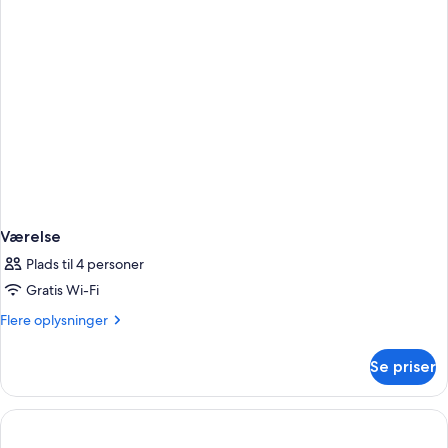
Værelse
Plads til 4 personer
Gratis Wi-Fi
Flere
Flere oplysninger
oplysninger
om
Se priser
Værelse