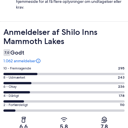
hjemmeside for at få flere oplysninger om undtagelser eller
krav.
Anmeldelser
Anmeldelser af Shilo Inns
Mammoth Lakes
Godt
7,0
1.062 anmeldelser
Bedømmelse
10 - Fremragende
295
på
Bedømmelse
8 - Udmærket
243
10
på
−
Bedømmelse
6 - Okay
236
8
Fremragende.
på
−
Bedømmelse
4 - Dårligt
178
295
6
Udmærket.
på
af
−
Bedømmelse
2 - Forfærdeligt
110
243
4
i
Okay.
på
af
−
alt
236
2
i
Dårligt.
1062
af
−
alt
178
6,6
5,8
7,8