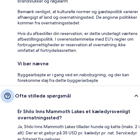
brandslukker og røgalarm
Bemærk venligst, at kulturelle normer og gæstepolitik varierer
afhængigt af land og overnatningssted. De angivne politikker
kommer fra overnatningsstedet
Hvis du afbestiller din reservation, er dette underlagt værtens
afbestillingspolitik. I overensstemmelse med EU's regler om
forbrugerrettigheder er reservation af overnatning ikke
omfattet af fortrydelsesretten.
Vi bør nævne
Byggearbejde er i gang ved en nabobygning, og der kan
forekomme støj fra dette byggeriarbejde
Ofte stillede spørgsmål
Er Shilo Inns Mammoth Lakes et kæledyrsvenligt
overnatningssted?
Ja, Shilo Inns Mammoth Lakes tillader hunde og katte (maks. 2 i
alt). Der er et gebyr på 35 USD pr. kæledyr pr. nat. Servicedyr
er fritaget fra gebyrer.