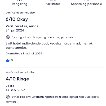
anmeldelser
i
Forfærdeligt.
1062
af
Rengøring
Faciliteter
Service og personale
alt
110
anmeldelser
i
Anmeldelser
1062
af
Verificeret anmeldelse
alt
anmeldelser
i
1062
6/10 Okay
alt
anmeldelser
1062
Verificeret rejsende
24. jul. 2024
anmeldelser
Synes godt om: Rengøring, service og personale
Slidt hotel, indbydende pool, kedelig morgenmad, men ok
pænt værelse.
Overnattede 1 nat i juli 2024
0
Verificeret anmeldelse
4/10 Ringe
Lotte
13. sep. 2025
Synes ikke om: Overnatningsstedets tilstand og faciliteter, værelsets
komfort