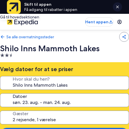
Skift til appen
Få adgang til rabatter i appen
Gå til hovedsektionen
Hent appen
Se alle overnatningssteder
Shilo Inns Mammoth Lakes
2.5-
stjernet
overnatningssted
Vælg datoer for at se priser
Hvor skal du hen?
Datoer
Gæster