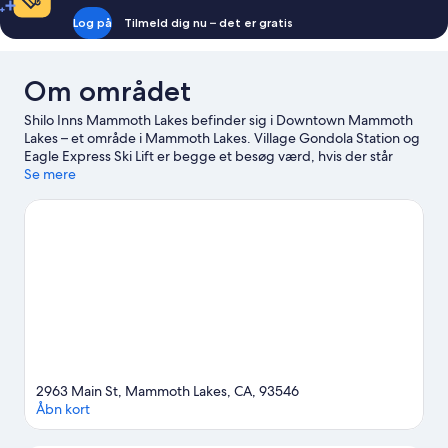
Log på
Tilmeld dig nu – det er gratis
Om området
Shilo Inns Mammoth Lakes befinder sig i Downtown Mammoth
Lakes – et område i Mammoth Lakes. Village Gondola Station og
Eagle Express Ski Lift er begge et besøg værd, hvis der står
oplevelser på programmet. Er du mere interesseret i stedets
Se mere
natur, kan du med fordel besøge Mammoth Mountain og Lake
Mary. Overvej at kigge forbi Mammoth Lakes Welcome Center
og Mammoth Mountain-skiferiestedet. Indtag de nærliggende
skibakker med langrend og alpint skiløb, eller undersøg
mulighederne for andre udendørsoplevelser såsom
snescooterkørsel og skøjteløb.
Besøg vores rejseguide til
Mammoth Lakes
2963 Main St, Mammoth Lakes, CA, 93546
Åbn kort