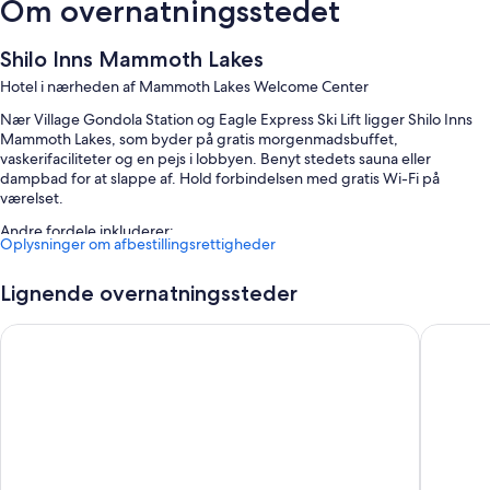
Om overnatningsstedet
Shilo Inns Mammoth Lakes
Hotel i nærheden af Mammoth Lakes Welcome Center
Nær Village Gondola Station og Eagle Express Ski Lift ligger Shilo Inns
Mammoth Lakes, som byder på gratis morgenmadsbuffet,
vaskerifaciliteter og en pejs i lobbyen. Benyt stedets sauna eller
dampbad for at slappe af. Hold forbindelsen med gratis Wi-Fi på
værelset.
Andre fordele inkluderer:
Oplysninger om afbestillingsrettigheder
Gratis selvstændig parkering
Lignende overnatningssteder
Hurtig udtjekning, en computerstation og spil
Et naturreservat, et pengeskab i receptionen og en elevator
Motel 6 Mammoth Lakes, CA
Outbou
Anmeldelserne fra gæster giver topkarakter til det hjælpsomme
personale og den perfekte beliggenhed
Værelsesfaciliteter
Alle 72 værelser tilbyder fordele som aircondition og separate
siddeområder plus faciliteter som gratis Wi-Fi. Anmeldelserne fra
gæster giver topkarakter til de komfortable værelser på