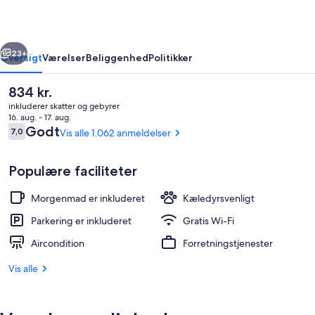
rige
Næste
23+
Oversigt
Værelser
Beliggenhed
Politikker
Den
834 kr.
nuværende
inkluderer skatter og gebyrer
pris
16. aug. - 17. aug.
er
Anmeldelser
Godt
7,0
Vis alle 1.062 anmeldelser
7,0 ud af 10.
834 kr.
Populære faciliteter
Morgenmad er inkluderet
Kæledyrsvenligt
Udendørsområde
Parkering er inkluderet
Gratis Wi-Fi
Aircondition
Forretningstjenester
Vis alle