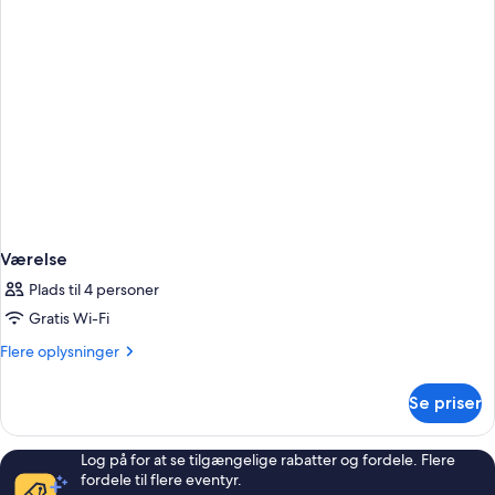
Værelse
Plads til 4 personer
Gratis Wi-Fi
Flere
Flere oplysninger
oplysninger
om
Se priser
Værelse
Log på for at se tilgængelige rabatter og fordele. Flere
fordele til flere eventyr.