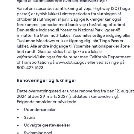
hjælp af automatiserede oversættelsesværktøjer
Varsel om sæsonbestemt lukning af veje: Highway 120 (Tioga-
passet) er typisk lukket i vinterperioden fra slutningen af
oktober til slutningen af juni. Daglige lukninger kan også
forekomme i perioder med barsk vejr i foråret og efteråret.
Den østlige indgang til Yosemite National Park ligger 45
minutter fra Mammoth Lakes. Yosemites østlige indgang eller
Tuolumne Meadows er ikke tilgængelig, når Tioga Pass er
lukket. Alle andre indgange til Yosemite nationalpark er åbne
året rundt. Gæster rådes til at tjekke de lokale
vejforhold/lukninger før de rejser med California Department
of Transportation på www.dot.ca.gov eller ved at ringe på
800-427-7623.
Renoveringer og lukninger
Dette overnatningssted er under renovering fra den 12. august
2024 til den 29. marts 2027 (slutdatoen kan ændre sig).
Følgende områder er påvirkede:
Udendørsarealer
Sauna
Udvalgte gæsteværelser
Swimmingpool