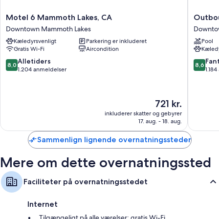
overnatningsstedet.
Motel
Outbou
Motel 6 Mammoth Lakes, CA
Outbo
Andre faciliteter på værelserne tæller:
6
Mammo
Downtown Mammoth Lakes
Downto
Mammoth
Downto
Badeværelser med en kombination af bruser/badekar og gratis
Kæledyrsvenligt
Parkering er inkluderet
Pool
Lakes,
Mammo
toiletartikler
Gratis Wi-Fi
Aircondition
Kæledy
CA
Lakes
Separat siddeområde, minikøleskabe og mikrobølgeovne
Downtown
8.0
8.6
Alletiders
Fant
8,0
8,6
Mammoth
ud
ud
1.204 anmeldelser
1.184
Lakes
af
af
10,
10,
Alletiders,
Fantasti
Prisen
721 kr.
1.204
1.184
er
anmeldelser
anmelde
inkluderer skatter og gebyrer
721 kr.
17. aug. - 18. aug.
Sammenlign lignende overnatningssteder
Mere om dette overnatningssted
Faciliteter på overnatningsstedet
Internet
Tilgængeligt på alle værelser: gratis Wi-Fi