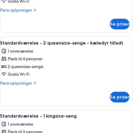
-
Gratis Wi-Fi
1
Flere
Flere oplysninger
kingsize-
oplysninger
seng
om
Se priser
Standardværelse
(Pet
-
Friendly)
1
Indlæs
Strygejern/strygebræt, gratis Wi-Fi, s
4
kingsize-
Standardværelse - 2 queensize-senge - kæledyr tilladt
alle
seng
1 soveværelse
(Pet
billeder
Friendly)
Plads til 4 personer
af
Standardværelse
2 queensize-senge
-
Gratis Wi-Fi
2
Flere
Flere oplysninger
queensize-
oplysninger
senge
om
Se priser
Standardværelse
-
-
kæledyr
2
Indlæs
Et hotelværelse med seng, sofa, skriv
tilladt
4
queensize-
Standardværelse - 1 kingsize-seng
alle
senge
1 soveværelse
-
billeder
kæledyr
Plads til 3 personer