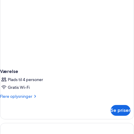
senge
Værelse
Plads til 4 personer
Gratis Wi-Fi
Flere
Flere oplysninger
oplysninger
om
Se priser
Værelse