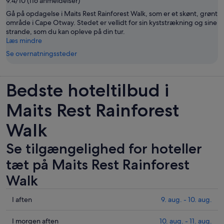
9.4/10 (116 anmeldelser)
Gå på opdagelse i Maits Rest Rainforest Walk, som er et skønt, grønt
område i Cape Otway. Stedet er vellidt for sin kyststrækning og sine
strande, som du kan opleve på din tur.
Læs mindre
Se overnatningssteder
Bedste hoteltilbud i
Maits Rest Rainforest
Walk
Se tilgængelighed for hoteller
tæt på Maits Rest Rainforest
Walk
Tjek
I aften
9. aug. - 10. aug.
priser
i
Tjek
I morgen aften
10. aug. - 11. aug.