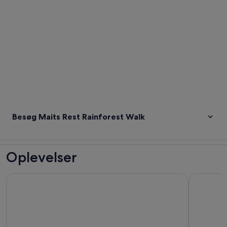
Besøg Maits Rest Rainforest Walk
Oplevelser
Great Ocean Road: Guidet naturvandring, der støtter natur
Oplev Ocea