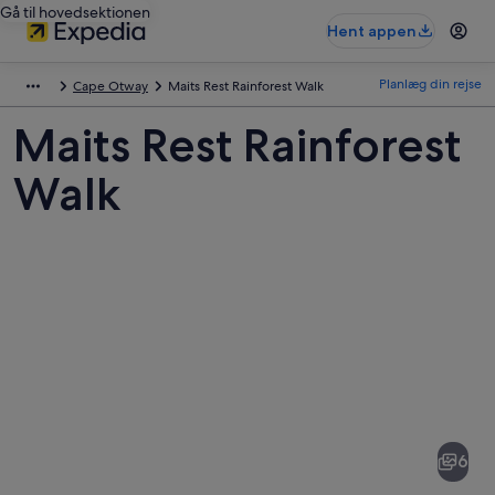
Gå til hovedsektionen
Hent appen
Planlæg din rejse
Cape Otway
Maits Rest Rainforest Walk
Maits Rest Rainforest
Walk
Billeder
af
Maits
6
Rest