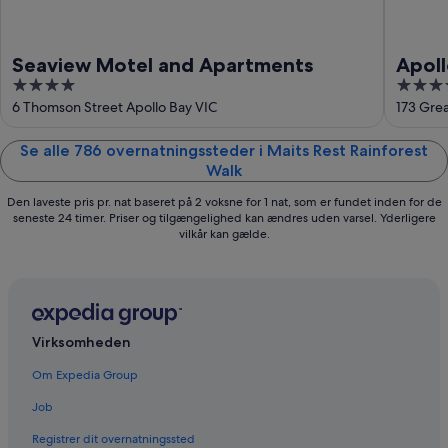
Seaview Motel and Apartments
Apoll
4
3.5
out
out
6 Thomson Street Apollo Bay VIC
173 Gre
of
of
5
5
Se alle 786 overnatningssteder i Maits Rest Rainforest
Walk
Den laveste pris pr. nat baseret på 2 voksne for 1 nat, som er fundet inden for de
seneste 24 timer. Priser og tilgængelighed kan ændres uden varsel. Yderligere
vilkår kan gælde.
Virksomheden
Om Expedia Group
Job
Registrer dit overnatningssted