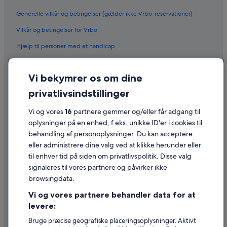
Generelle vilkår og betingelser (gælder ikke Vrbo-reservationer)
Vilkår og betingelser for Vrbo
Hjælp til personer med et handicap
Fortrolighed
Vi bekymrer os om dine
Cookies
privatlivsindstillinger
Generelle vilkår for brug
Juridiske oplysninger/Kontakt os
Vi og vores
16
partnere gemmer og/eller får adgang til
oplysninger på en enhed, f.eks. unikke ID'er i cookies til
Retningslinjer for indhold og indberetning af indhold
behandling af personoplysninger. Du kan acceptere
eller administrere dine valg ved at klikke herunder eller
Hjælp
til enhver tid på siden om privatlivspolitik. Disse valg
signaleres til vores partnere og påvirker ikke
Kontakt os
browsingdata.
Ændr eller afbestil din reservation
Vi og vores partnere behandler data for at
Forløb og behandlingstider for refusion
levere:
Book en flyrejse med et tilgodehavende fra et flyselskab
Bruge præcise geografiske placeringsoplysninger. Aktivt