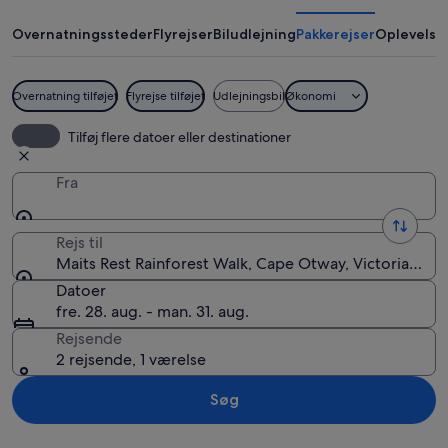
Rainforest
Walk
Overnatningssteder
Flyrejser
Biludlejning
Pakkerejser
Oplevelse
Overnatning tilføjet
Flyrejse tilføjet
Udlejningsbil
Økonomi
En træbro slynger sig gennem en tæt 
Tilføj flere datoer eller destinationer
Fra
Rejs til
Maits Rest Rainforest Walk, Cape Otway, Victoria, Aust
Datoer
fre. 28. aug. - man. 31. aug.
Rejsende
2 rejsende, 1 værelse
Søg
Se kort