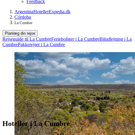
Feedback
Argentina
Hoteller
Expedia.dk
Córdoba
La Cumbre
Planlæg din rejse
Rejseguide til La Cumbre
Ferieboliger i La Cumbre
Biludlejning i La
Cumbre
Pakkerejser i La Cumbre
Hoteller i La Cumbre