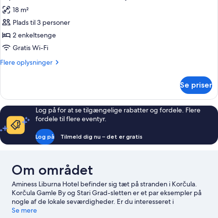
alle
balcony,
18 m²
additional
billeder
bed
Plads til 3 personer
af
Superior
2 enkeltsenge
double
Gratis Wi-Fi
room
Flere
Flere oplysninger
with
oplysninger
balcony,
om
Se priser
Superior
additional
double
bed
room
Log på for at se tilgængelige rabatter og fordele. Flere
with
fordele til flere eventyr.
balcony,
additional
Log på
Tilmeld dig nu – det er gratis
bed
Om området
Aminess Liburna Hotel befinder sig tæt på stranden i Korčula.
Korčula Gamle By og Stari Grad-sletten er et par eksempler på
nogle af de lokale seværdigheder. Er du interesseret i
oplevelser, kan du udforske ACI Marina Korčula og Korčula
Se mere