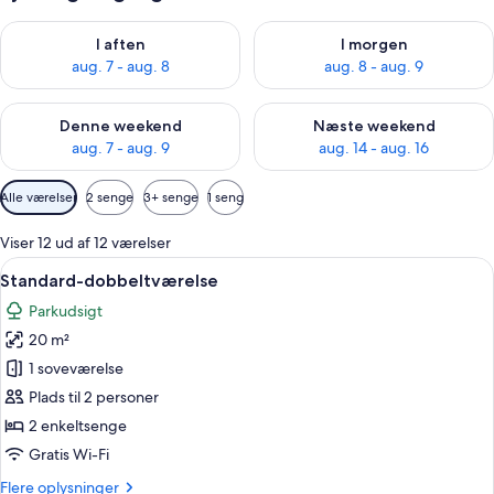
Tjek tilgængelighed for i aften aug. 7 - aug. 8
Tjek tilgængelighed for i morg
I aften
I morgen
aug. 7 - aug. 8
aug. 8 - aug. 9
Tjek tilgængelighed for denne weekend aug. 7 - aug. 9
Tjek tilgængelighed for næste
Denne weekend
Næste weekend
aug. 7 - aug. 9
aug. 14 - aug. 16
Tilgængelige
Alle værelser
2 senge
3+ senge
1 seng
filtre
for
Viser 12 ud af 12 værelser
værelser
Indlæs
Et hotelværelse med seng, skrivebord, s
5
Standard-dobbeltværelse
alle
Parkudsigt
billeder
20 m²
af
Standard-
1 soveværelse
dobbeltværelse
Plads til 2 personer
2 enkeltsenge
Gratis Wi-Fi
Flere
Flere oplysninger