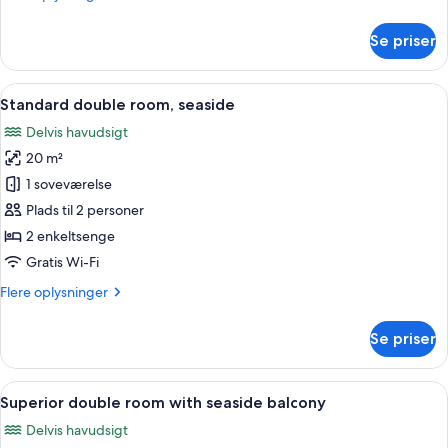
oplysninger
om
Se priser
Standard-
dobbeltværelse
Indlæs
Et hotelværelse med seng, skrivebord,
9
Standard double room, seaside
alle
Delvis havudsigt
billeder
20 m²
af
Standard
1 soveværelse
double
Plads til 2 personer
room,
2 enkeltsenge
seaside
Gratis Wi-Fi
Flere
Flere oplysninger
oplysninger
om
Se priser
Standard
double
room,
Indlæs
Et hotelværelse med en seng, et skrive
8
seaside
Superior double room with seaside balcony
alle
Delvis havudsigt
billeder