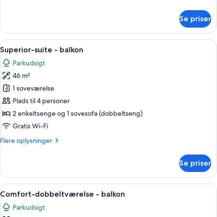
oplysninger
om
Se priser
Superior
suite
with
Indlæs
Et moderne hotelværelse med et fladsk
7
seaside
Superior-suite - balkon
alle
balcony
Parkudsigt
billeder
46 m²
af
Superior-
1 soveværelse
suite
Plads til 4 personer
-
2 enkeltsenge og 1 sovesofa (dobbeltseng)
balkon
Gratis Wi-Fi
Flere
Flere oplysninger
oplysninger
om
Se priser
Superior-
suite
-
Indlæs
Et hotelværelse med to senge, et skriv
5
balkon
Comfort-dobbeltværelse - balkon
alle
Parkudsigt
billeder