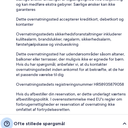
og kan medføre ekstra gebyrer. Særlige ønsker kan ikke
garanteres
Dette overnatningssted accepterer kreditkort, debetkort og
kontanter
Overnatningsstedets sikkerhedsforanstaltninger inkluderer
kuliltealarm, brandslukker, røgalarm, sikkerhedsalarm,
førstehjælpskasse og vinduesikring
Dette overnatningssted har udendørsområder såsom altaner,
balkoner eller terrasser, der muligvis ikke er egnede for børn.
Hvis du har spørgsmål, anbefaler vi, at du kontakter
overnatningsstedet inden ankomst for at bekræfte, at de har
et passende værelse til dig
Overnatningsstedets registreringsnummer HR58935879058
Hvis du afbestiller din reservation, er dette underlagt værtens
afbestillingspolitik. I overensstemmelse med EU's regler om
forbrugerrettigheder er reservation af overnatning ikke
omfattet af fortrydelsesretten.
Ofte stillede spørgsmål