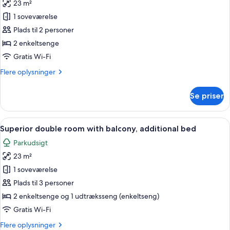
23 m²
af
Comfort-
1 soveværelse
dobbeltværelse
Plads til 2 personer
-
2 enkeltsenge
balkon
Gratis Wi-Fi
Flere
Flere oplysninger
oplysninger
om
Se priser
Comfort-
dobbeltværelse
-
Indlæs
Et hotelværelse med to senge, et skriv
4
balkon
Superior double room with balcony, additional bed
alle
Parkudsigt
billeder
23 m²
af
Superior
1 soveværelse
double
Plads til 3 personer
room
2 enkeltsenge og 1 udtræksseng (enkeltseng)
with
Gratis Wi-Fi
balcony,
Flere
Flere oplysninger
additional