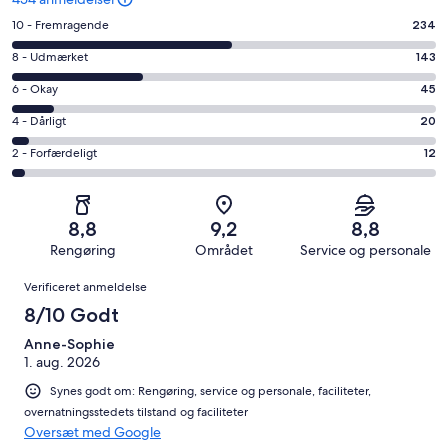
Bedømmelse
10 - Fremragende
234
på
Bedømmelse
8 - Udmærket
143
10
på
−
Bedømmelse
6 - Okay
45
8
Fremragende.
på
−
Bedømmelse
4 - Dårligt
20
234
6
Udmærket.
på
af
−
Bedømmelse
2 - Forfærdeligt
12
143
4
i
Okay.
på
af
−
alt
45
2
i
Dårligt.
454
af
−
alt
20
8,8
9,2
8,8
anmeldelser
i
Forfærdeligt.
454
af
Rengøring
Området
Service og personale
alt
12
anmeldelser
i
Anmeldelser
454
af
Verificeret anmeldelse
alt
anmeldelser
i
454
8/10 Godt
alt
anmeldelser
454
Anne-Sophie
1. aug. 2026
anmeldelser
Synes godt om: Rengøring, service og personale, faciliteter,
overnatningsstedets tilstand og faciliteter
Oversæt med Google