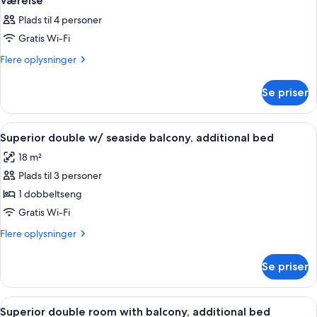
Værelse
Plads til 4 personer
Gratis Wi-Fi
Flere
Flere oplysninger
oplysninger
om
Se priser
Værelse
Indlæs
Allergivenligt sengetøj, minibar, peng
4
Superior double w/ seaside balcony, additional bed
alle
18 m²
billeder
Plads til 3 personer
af
Superior
1 dobbeltseng
double
Gratis Wi-Fi
w/
Flere
Flere oplysninger
seaside
oplysninger
balcony,
om
Se priser
Superior
additional
double
bed
w/
Indlæs
Allergivenligt sengetøj, minibar, peng
4
seaside
Superior double room with balcony, additional bed