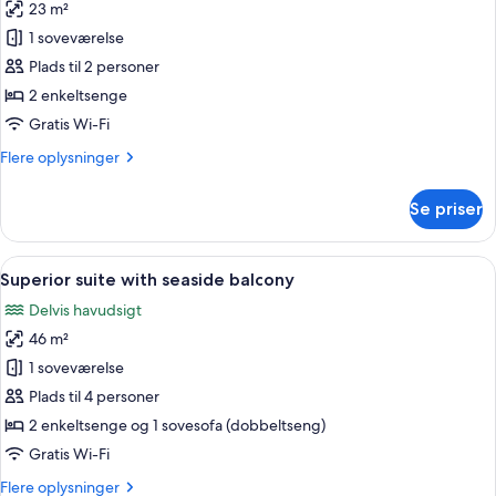
23 m²
af
Superior
1 soveværelse
double
Plads til 2 personer
room
2 enkeltsenge
with
Gratis Wi-Fi
seaside
Flere
Flere oplysninger
balcony
oplysninger
om
Se priser
Superior
double
room
Indlæs
Et moderne hotelværelse med et stort 
11
with
Superior suite with seaside balcony
alle
seaside
Delvis havudsigt
balcony
billeder
46 m²
af
Superior
1 soveværelse
suite
Plads til 4 personer
with
2 enkeltsenge og 1 sovesofa (dobbeltseng)
seaside
Gratis Wi-Fi
balcony
Flere
Flere oplysninger