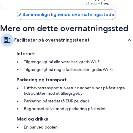
1.455 kr.
31. aug. - 1. sep.
224
242
anmeldelser
anmelde
Sammenlign lignende overnatningssteder
Mere om dette overnatningssted
Faciliteter på overnatningsstedet
Internet
Tilgængeligt på alle værelser: gratis Wi-Fi
Tilgængeligt på nogle fællesarealer: gratis Wi-Fi
Parkering og transport
Lufthavnstransport tur-retur døgnet rundt på fastlagte
tidspunkter mod et tillægsgebyr
Parkering på stedet (5 EUR pr. dag)
Begrænset selvstændig parkering på stedet
Mad og drikke
En bar ved poolen