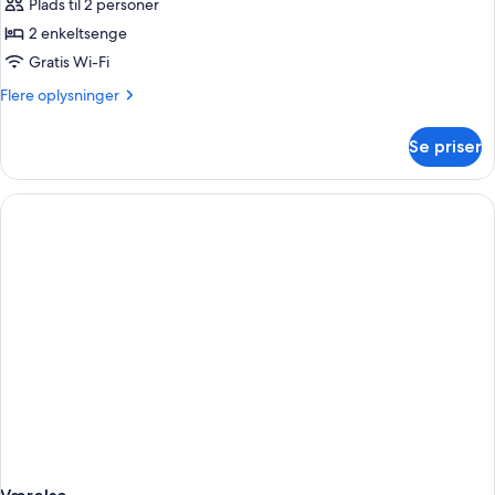
additional
Plads til 2 personer
af
bed
Secret
2 enkeltsenge
room
Gratis Wi-Fi
Flere
Flere oplysninger
oplysninger
om
Se priser
Secret
room