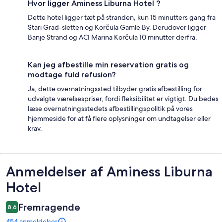
Hvor ligger Aminess Liburna Hotel ?
Dette hotel ligger tæt på stranden, kun 15 minutters gang fra
Stari Grad-sletten og Korčula Gamle By. Derudover ligger
Banje Strand og ACI Marina Korčula 10 minutter derfra.
Kan jeg afbestille min reservation gratis og
modtage fuld refusion?
Ja, dette overnatningssted tilbyder gratis afbestilling for
udvalgte værelsespriser, fordi fleksibilitet er vigtigt. Du bedes
læse overnatningsstedets afbestillingspolitik på vores
hjemmeside for at få flere oplysninger om undtagelser eller
krav.
Anmeldelser
Anmeldelser af Aminess Liburna
Hotel
Fremragende
8,6
454 anmeldelser