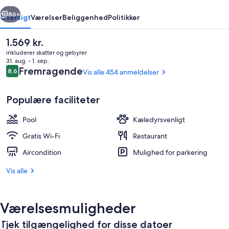
rige
Næste
86+
Oversigt
Værelser
Beliggenhed
Politikker
Den
1.569 kr.
nuværende
inkluderer skatter og gebyrer
pris
31. aug. - 1. sep.
er
Anmeldelser
Fremragende
8,6
Vis alle 454 anmeldelser
8,6 ud af 10.
1.569 kr.
Populære faciliteter
Pool
Kæledyrsvenligt
Luftfoto
Gratis Wi-Fi
Restaurant
Aircondition
Mulighed for parkering
Vis alle
Værelsesmuligheder
Tjek tilgængelighed for disse datoer