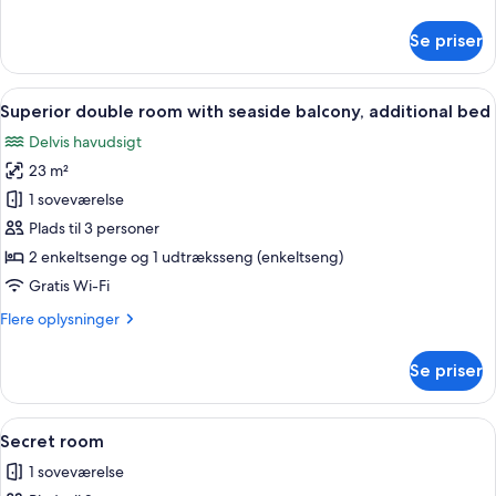
oplysninger
bed
om
Se priser
Superior
double
room
Indlæs
Et hotelværelse med en seng, et natbor
4
with
Superior double room with seaside balcony, additional bed
alle
balcony,
Delvis havudsigt
additional
billeder
bed
23 m²
af
Superior
1 soveværelse
double
Plads til 3 personer
room
2 enkeltsenge og 1 udtræksseng (enkeltseng)
with
Gratis Wi-Fi
seaside
Flere
Flere oplysninger
balcony,
oplysninger
additional
om
Se priser
bed
Superior
double
room
Indlæs
Et hotelværelse med en seng, et skriv
3
with
Secret room
alle
seaside
1 soveværelse
balcony,
billeder