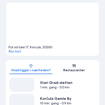
Færgeterminal. Oplevelser som snorkling, windsurfing og
sejlads giver gode muligheder for at komme ud på eller i det
omgivende vand, eller du kan tage på eventyr ved at afprøve
vandre-/cykelruter i nærheden.
Besøg vores rejseguide til
Korčula
Put od luke 17, Korcula, 20260
Åbn kort
Kort
Hvad ligger i nærheden?
Restauranter
Stari Grad-sletten
1 min. gang
- 0.0 km
Korčula Gamle By
10 min. gang
- 0.9 km