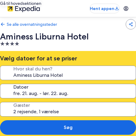
Gå til hovedsektionen
Hent appen
Se alle overnatningssteder
Aminess Liburna Hotel
4.0-
stjernet
overnatningssted
Vælg datoer for at se priser
Hvor skal du hen?
Datoer
Gæster
Søg