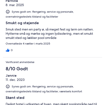
Pernille
8. mar. 2025
Synes godt om: Rengøring, service og personale,
overnatningsstedets tilstand og faciliteter
Smukt og støjende
Smuk sted men en party ø, så meget fest og larm om natten.
Hytterne små og mørke og ingen lydisolering, men et smukt
smukt sted og lækker pool område
Overnattede 4 nætter i marts 2025
0
Verificeret anmeldelse
8/10 Godt
Jannie
11. dec. 2023
Synes godt om: Rengøring, service og personale,
overnatningsstedets tilstand og faciliteter, værelsets komfort
Skønt sted
Dejligt hotel i udkanten af byen, men skønt poolområde ned til