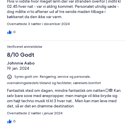
Hvis vi vidste hvor meget larm der var stranden overfor ( indtil kl
02.45 hver nat - var vi aldrig kommet. Personalet utrolig søde -
dog måtte vi to aftener ud af tre sende maden tilbage i
køkkenet da den ikke var varm.
Overnattede 3 nætter i december 2024
0
Verificeret anmeldelse
8/10 Godt
Johnnie Aabo
19. jan. 2024
Synes godt om: Rengøring, service og personale,
overnatningsstedets tilstand og faciliteter, værelsets komfort
Fantastisk sted om dagen, mindre fantastisk om natten🙂🙈 Kan
selv bare sove med ørepropper, men mange vil ikke bryde sig
om højt techno musik til kl 3 hver nat.. Men kan man leve med
det, så er det en drømme destination
Overnattede 2 nætter i januar 2024
0