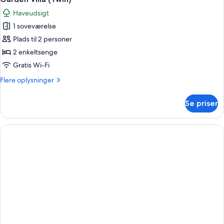
alle
Haveudsigt
billeder
1 soveværelse
af
Garden
Plads til 2 personer
Villa
2 enkeltsenge
(Twin)
Gratis Wi-Fi
Flere
Flere oplysninger
oplysninger
om
Se priser
Garden
Villa
(Twin)