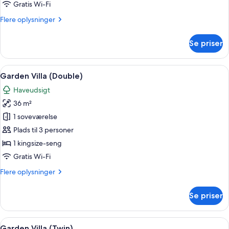
Villa
Gratis Wi-Fi
(Twin)
Flere
Flere oplysninger
oplysninger
om
Se priser
Tropical
Villa
(Twin)
Indlæs
Et bambusindrettet værelse med seng, 
15
Garden Villa (Double)
alle
Haveudsigt
billeder
36 m²
af
Garden
1 soveværelse
Villa
Plads til 3 personer
(Double)
1 kingsize-seng
Gratis Wi-Fi
Flere
Flere oplysninger
oplysninger
om
Se priser
Garden
Villa
(Double)
Indlæs
Et værelse indrettet med bambus, med t
17
Garden Villa (Twin)