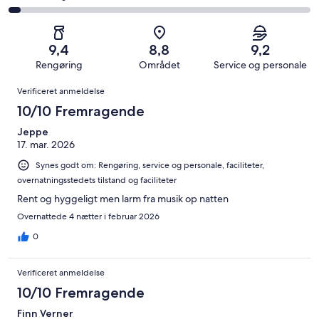
155
4
i
Okay.
på
af
−
alt
57
2
i
Dårligt.
734
af
−
alt
35
9,4
8,8
9,2
anmeldelser
i
Forfærdeligt.
734
af
Rengøring
Området
Service og personale
alt
32
anmeldelser
i
Anmeldelser
734
af
Verificeret anmeldelse
alt
anmeldelser
i
734
10/10 Fremragende
alt
anmeldelser
734
Jeppe
17. mar. 2026
anmeldelser
Synes godt om: Rengøring, service og personale, faciliteter,
overnatningsstedets tilstand og faciliteter
Rent og hyggeligt men larm fra musik op natten
Overnattede 4 nætter i februar 2026
0
Verificeret anmeldelse
10/10 Fremragende
Finn Verner