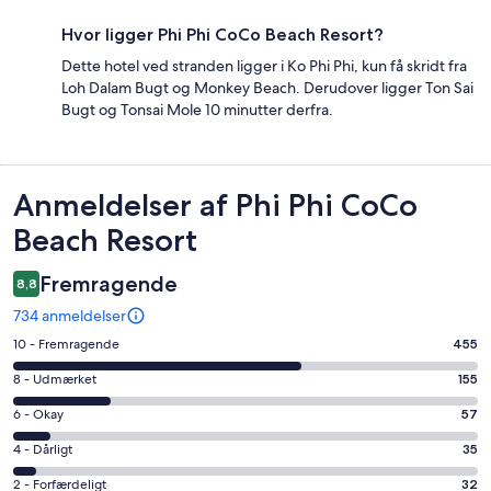
Hvor ligger Phi Phi CoCo Beach Resort?
Dette hotel ved stranden ligger i Ko Phi Phi, kun få skridt fra
Loh Dalam Bugt og Monkey Beach. Derudover ligger Ton Sai
Bugt og Tonsai Mole 10 minutter derfra.
Anmeldelser
Anmeldelser af Phi Phi CoCo
Beach Resort
Fremragende
8,8
734 anmeldelser
Bedømmelse
10 - Fremragende
455
på
Bedømmelse
8 - Udmærket
155
10
på
−
Bedømmelse
6 - Okay
57
8
Fremragende.
på
−
Bedømmelse
4 - Dårligt
35
455
6
Udmærket.
på
af
−
Bedømmelse
2 - Forfærdeligt
32