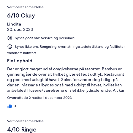
Verificeret anmeldelse
6/10 Okay
Lindita
20. dec. 2023
Synes godt om: Service og personale
Synes ikke om: Rengøring, overnatningsstedets tilstand og faciliteter,
værelsets komfort
Fint ophold
Der er gjort meget ud af omgivelserne på resortet. Bambus er
gennemgående over alt hvilket giver et fedt udtryk. Restaurant
og pool med udsigt til havet. Solen forsvinder dog tidligt på
dagen. Massage tilbydes også med udsigt til havet, hvillet kan
anbefales! Husene/værelserne er slet ikke lydisolerende. Alt kan
høres også festerne (hele natten) et andet sted på øen. Trængt
Overnattede 2 nætter i december 2023
på værelse/især wc, da nøgle slukker for strøm, når man går.
Rengøringen kunne være bedre. Personalet var venlige og
0
hjælpsomme. Byen er i gåafstand.
Verificeret anmeldelse
4/10 Ringe