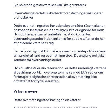
Lydisolerede gæsteværelser kan ikke garanteres
Overnatningsstedets sikkerhedsforanstaltninger inkluderer
brandslukker
Dette overnatningssted har udendørsområder såsom altaner,
balkoner eller terrasser, der muligvis ikke er egnede for børn.
Hvis du har spørgsmål, anbefaler vi, at du kontakter
overnatningsstedet inden ankomst for at bekræfte, at de har
et passende værelse til dig
Bemærk venligst, at kulturelle normer og gæstepolitik varierer
afhængigt af land og overnatningssted. De angivne politikker
kommer fra overnatningsstedet
Hvis du afbestiller din reservation, er dette underlagt værtens
afbestillingspolitik. I overensstemmelse med EU's regler om
forbrugerrettigheder er reservation af overnatning ikke
omfattet af fortrydelsesretten.
Vi bør nævne
Dette overnatningssted har ingen elevatorer
Kun registrerede gæster kan opholde sig på værelserne