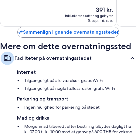
Ekstra faciliteter inkluderer:
10,
10,
Prisen
391 kr.
Godt,
Fremrag
er
Badeværelser med brusere og gratis toiletartikler
inkluderer skatter og gebyrer
713
1.003
391 kr.
5. sep. - 6. sep.
anmeldelser
anmelde
32-tommers smart-tv med digitale kanaler
Balkon, køleskabe og elkedler
Sammenlign lignende overnatningssteder
Mere om dette overnatningssted
Faciliteter på overnatningsstedet
Internet
Tilgængeligt på alle værelser: gratis Wi-Fi
Tilgængeligt på nogle fællesarealer: gratis Wi-Fi
Parkering og transport
Ingen mulighed for parkering på stedet
Mad og drikke
Morgenmad tilberedt efter bestilling tilbydes dagligt fra
kl. 07.00 til kl. 10.00 mod et gebyr på 600 THB for voksne