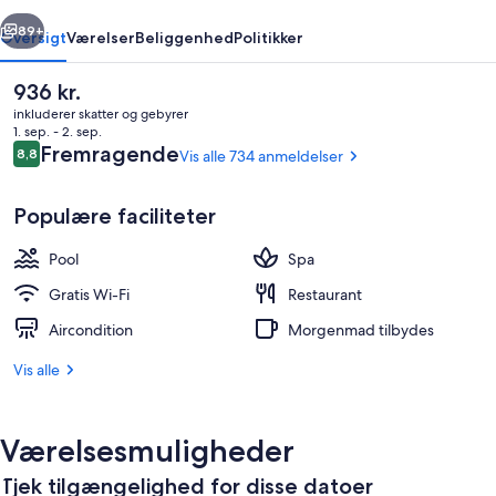
rige
Næste
89+
Oversigt
Værelser
Beliggenhed
Politikker
Den
936 kr.
nuværende
inkluderer skatter og gebyrer
pris
1. sep. - 2. sep.
er
Anmeldelser
Fremragende
8,8
Vis alle 734 anmeldelser
8,8 ud af 10.
936 kr.
Populære faciliteter
Pool
Spa
Luftfoto
Gratis Wi-Fi
Restaurant
Aircondition
Morgenmad tilbydes
Vis alle
Værelsesmuligheder
Tjek tilgængelighed for disse datoer