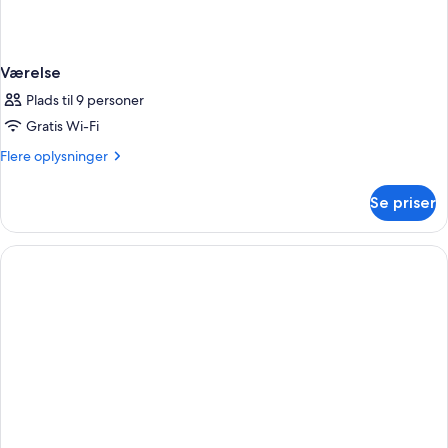
Værelse
Plads til 9 personer
Gratis Wi-Fi
Flere
Flere oplysninger
oplysninger
om
Se priser
Værelse