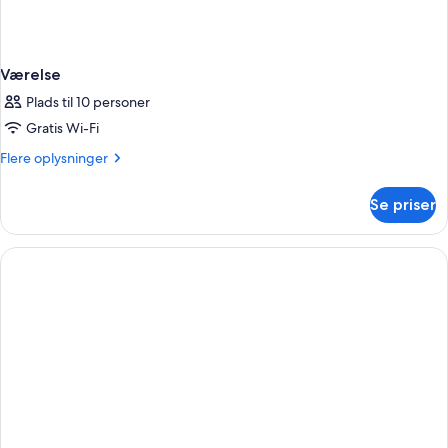
Værelse
Plads til 10 personer
Gratis Wi-Fi
Flere
Flere oplysninger
oplysninger
om
Se priser
Værelse