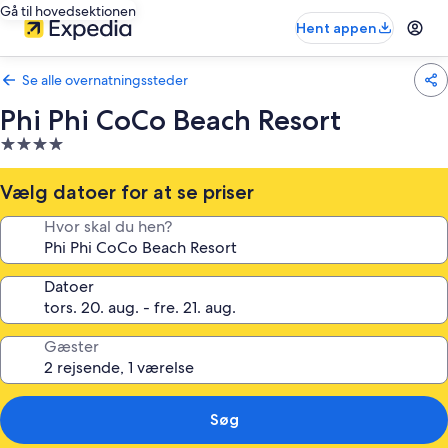
Gå til hovedsektionen
Hent appen
Se alle overnatningssteder
Phi Phi CoCo Beach Resort
4.0-
stjernet
overnatningssted
Vælg datoer for at se priser
Hvor skal du hen?
Datoer
Gæster
Søg