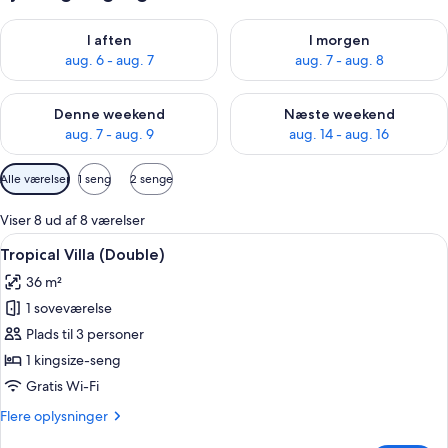
Tjek tilgængelighed for i aften aug. 6 - aug. 7
Tjek tilgængelighed for i morg
I aften
I morgen
aug. 6 - aug. 7
aug. 7 - aug. 8
Tjek tilgængelighed for denne weekend aug. 7 - aug. 9
Tjek tilgængelighed for næste
Denne weekend
Næste weekend
aug. 7 - aug. 9
aug. 14 - aug. 16
Tilgængelige
Alle værelser
1 seng
2 senge
filtre
for
Viser 8 ud af 8 værelser
værelser
Indlæs
Et bambusindrettet værelse med seng, 
15
Tropical Villa (Double)
alle
36 m²
billeder
1 soveværelse
af
Tropical
Plads til 3 personer
Villa
1 kingsize-seng
(Double)
Gratis Wi-Fi
Flere
Flere oplysninger
oplysninger