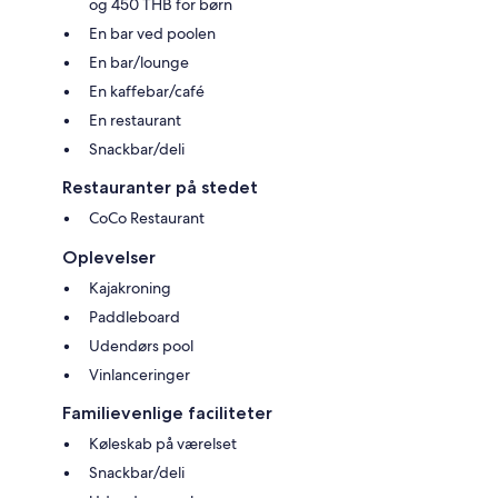
og 450 THB for børn
En bar ved poolen
En bar/lounge
En kaffebar/café
En restaurant
Snackbar/deli
Restauranter på stedet
CoCo Restaurant
Oplevelser
Kajakroning
Paddleboard
Udendørs pool
Vinlanceringer
Familievenlige faciliteter
Køleskab på værelset
Snackbar/deli