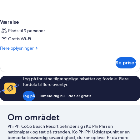
Værelse
Plads til 9 personer
Gratis Wi-Fi
Flere
Flere oplysninger
oplysninger
om
Se priser
Værelse
Log på for at se tilgængelige rabatter og fordele. Flere
fordele til flere eventyr.
Log på
Tilmeld dig nu – det er gratis
Om området
Phi Phi CoCo Beach Resort befinder sig i Ko Phi Phi i en
nationalpark og tæt på stranden. Ko Phi Phi Udsigtspunkt er en
bemærkelsesværdig seværdighed, du kan opleve. Er du mere