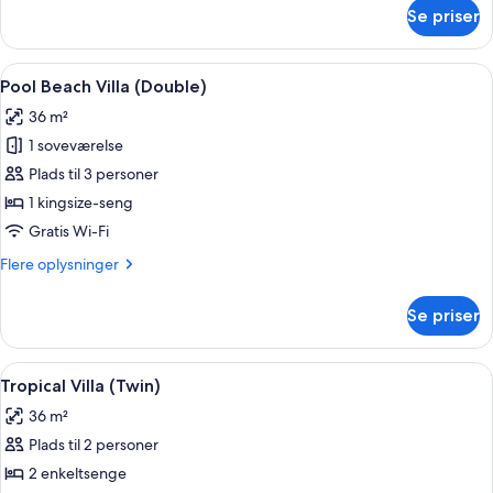
om
Se priser
Tropical
Villa
(Double)
Indlæs
Et trægulvsrum med en seng, et vindue 
14
Pool Beach Villa (Double)
alle
36 m²
billeder
1 soveværelse
af
Pool
Plads til 3 personer
Beach
1 kingsize-seng
Villa
Gratis Wi-Fi
(Double)
Flere
Flere oplysninger
oplysninger
om
Se priser
Pool
Beach
Villa
Indlæs
Et værelse indrettet med bambus, med t
17
(Double)
Tropical Villa (Twin)
alle
36 m²
billeder
Plads til 2 personer
af
Tropical
2 enkeltsenge